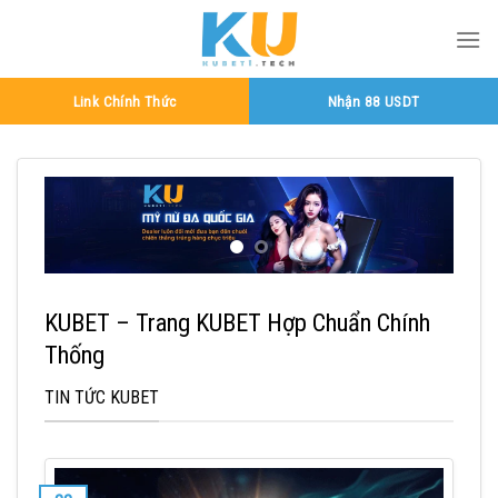
Bỏ
qua
nội
dung
Link Chính Thức
Nhận 88 USDT
KUBET – Trang KUBET Hợp Chuẩn Chính
Thống
TIN TỨC KUBET