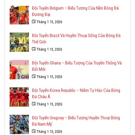
Đội Tuyển Belgium – Biểu Tượng Của Nền Bóng Đá
Đương Đại
Tháng 1 15, 2026
Đội Tuyển Brazil Và Huyền Thoại Sống Của Bóng Đá
Thế Giới
Tháng 1 15, 2026
Đội Tuyển Ghana – Biểu Tượng Của Truyền Thống Và
Đổi Mới
Tháng 1 15, 2026
Đội Tuyển Korea Republic – Niềm Tự Hào Của Bóng
Đá Châu Á
Tháng 1 15, 2026
Đội Tuyển Urugoay – Biểu Tượng Huyền Thoại Bóng
Đá Nam Mỹ
Tháng 1 15, 2026