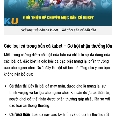
Giới thiệu về bắn cá kubet – Trò chơi săn cá hấp dẫn
Các loại cá trong bắn cá kubet – Cơ hội nhận thưởng lớn
Một trong những điểm nổi bật của bắn cá chính là sự đa dạng của
các loài cá, đặc biệt là các loài cá đặc biệt mang lại phần thưởng
cao cho người chơi. Dưới đây là một số loài cá đáng chú ý mà bạn
không nên bỏ qua:
Cá thần tài
: Đây là loài cá may mắn, được cho là mang lại sự
thịnh vượng và tài lộc cho người chơi. Khi săn được cá thần tài,
người chơi có thể nhận được phần thưởng gấp nhiều lần so với
các loài cá thông thường.
Cá rồng thần
: Loài cá này cực kỳ hiếm và có giá trị thưởng rất