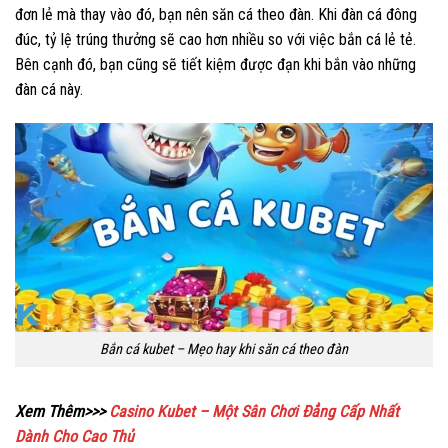
đơn lẻ mà thay vào đó, bạn nên săn cá theo đàn. Khi đàn cá đông
đúc, tỷ lệ trúng thưởng sẽ cao hơn nhiều so với việc bắn cá lẻ tẻ.
Bên cạnh đó, bạn cũng sẽ tiết kiệm được đạn khi bắn vào những
đàn cá này.
Bắn cá kubet – Mẹo hay khi săn cá theo đàn
Xem Thêm>>>
Casino Kubet – Một Sân Chơi Đẳng Cấp Nhất
Dành Cho Cao Thủ