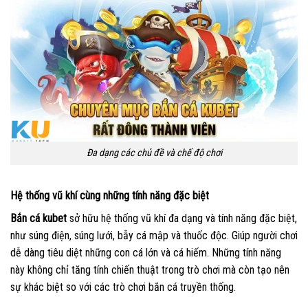
Đa dạng các chủ đề và chế độ chơi
Hệ thống vũ khí cùng những tính năng đặc biệt
Bắn cá kubet
sở hữu hệ thống vũ khí đa dạng và tính năng đặc biệt,
như súng điện, súng lưới, bẫy cá mập và thuốc độc. Giúp người chơi
dễ dàng tiêu diệt những con cá lớn và cá hiếm. Những tính năng
này không chỉ tăng tính chiến thuật trong trò chơi mà còn tạo nên
sự khác biệt so với các trò chơi bắn cá truyền thống.