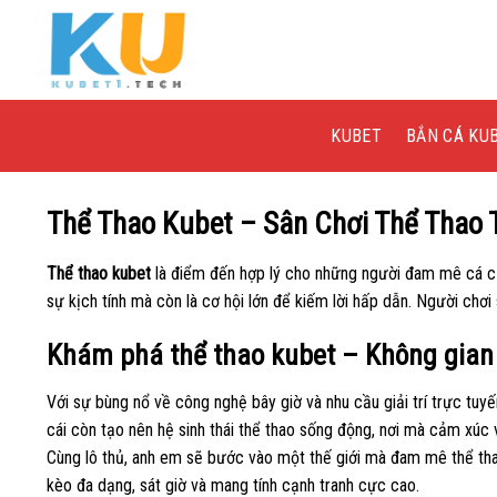
Bỏ
qua
nội
dung
KUBET
BẮN CÁ KU
Thể Thao Kubet – Sân Chơi Thể Thao
Thể thao kubet
là điểm đến hợp lý cho những người đam mê cá cượ
sự kịch tính mà còn là cơ hội lớn để kiếm lời hấp dẫn. Người chơ
Khám phá thể thao kubet – Không gian g
Với sự bùng nổ về công nghệ bây giờ và nhu cầu giải trí trực tuy
cái còn tạo nên hệ sinh thái thể thao sống động, nơi mà cảm xúc 
Cùng lô thủ, anh em sẽ bước vào một thế giới mà đam mê thể tha
kèo đa dạng, sát giờ và mang tính cạnh tranh cực cao.