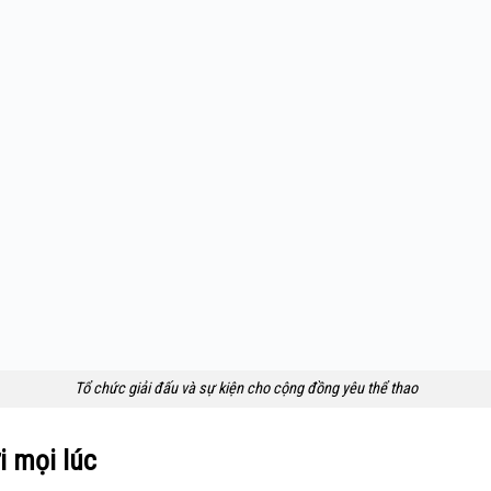
Tổ chức giải đấu và sự kiện cho cộng đồng yêu thể thao
i mọi lúc