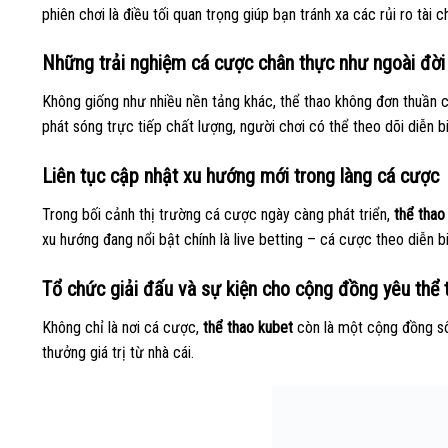
phiên chơi là điều tối quan trọng giúp bạn tránh xa các rủi ro tài 
Những trải nghiệm cá cược chân thực như ngoài đời
Không giống như nhiều nền tảng khác, thể thao
không đơn thuần c
phát sóng trực tiếp chất lượng, người chơi có thể theo dõi diễn b
Liên tục cập nhật xu hướng mới trong làng cá cược
Trong bối cảnh thị trường cá cược ngày càng phát triển,
thể thao
xu hướng đang nổi bật chính là live betting – cá cược theo diễn b
Tổ chức giải đấu và sự kiện cho cộng đồng yêu thể 
Không chỉ là nơi cá cược,
thể thao kubet
còn là một cộng đồng sô
thưởng giá trị từ nhà cái.