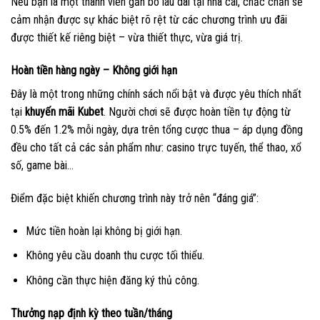
Nếu bạn là một thành viên gắn bó lâu dài tại nhà cái, chắc chắn sẽ
cảm nhận được sự khác biệt rõ rệt từ các chương trình ưu đãi
được thiết kế riêng biệt – vừa thiết thực, vừa giá trị.
Hoàn tiền hàng ngày – Không giới hạn
Đây là một trong những chính sách nổi bật và được yêu thích nhất
tại
khuyến mãi Kubet
. Người chơi sẽ được hoàn tiền tự động từ
0.5% đến 1.2% mỗi ngày, dựa trên tổng cược thua – áp dụng đồng
đều cho tất cả các sản phẩm như: casino trực tuyến, thể thao, xổ
số, game bài…
Điểm đặc biệt khiến chương trình này trở nên “đáng giá”:
Mức tiền hoàn lại không bị giới hạn.
Không yêu cầu doanh thu cược tối thiểu.
Không cần thực hiện đăng ký thủ công.
Thưởng nạp định kỳ theo tuần/tháng