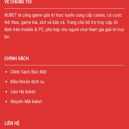
VỀ CHÚNG TÔI
KUBET
là cổng game giải trí trực tuyến cung cấp casino, cá cược
thể thao, game bài, slot và bắn cá. Trang chủ hỗ trợ truy cập ổn
định trên mobile & PC, phù hợp cho người chơi tham gia giải trí mọi
lúc.
CHÍNH SÁCH
Chính Sách Bảo Mật
Điều khoản dịch vụ
Liên Hệ kubet
Khuyến Mãi kubet
LIÊN HỆ