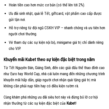
Hoàn tiền cao hơn mức cơ bản (có thể lên tới 2%).
Ưu đãi sinh nhật, quà lễ Tết, giftcard, vật phẩm cao cấp được
gửi tận nơi.
Hỗ trợ riêng từ đội ngũ CSKH VIP – nhanh chóng và ưu tiên hơn
người chơi thường.
Vé tham dự các sự kiện nội bộ, minigame giá trị chỉ dành riêng
cho VIP.
Khuyến mãi Kubet theo sự kiện đặc biệt trong năm
Từ Tết Nguyên Đán, Giáng Sinh, đến các giải đấu thể thao đỉnh cao
như Euro hay World Cup, nhà cái luôn mang đến những chương trình
khuyến mãi hấp dẫn, giúp người chơi nhận quà tặng giá trị mà
không cần phải nạp tiền hay có điều kiện rườm rà.
Cùng khám phá những ưu đãi siêu hot này và đừng bỏ lỡ cơ hội
nhận thưởng từ các sự kiện đặc biệt của
Kubet
!