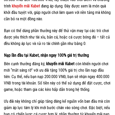
trình
khuyến mãi Kubet
đang áp dụng. Đây được xem là món quà
khởi đầu tuyệt vời, giúp người chơi làm quen với nền tảng mà không
cần bỏ ra một đồng nào.
Bạn có thể dùng phần thưởng này để thử vận may tại các trò chơi
được yêu thích như tài xỉu, bắn cá, hoặc cá cược bóng đá – tất cả
đều không áp lực và rủi ro tài chính gần như bằng 0.
Nạp lần đầu tại Kubet, nhận ngay 100% giá trị thưởng
Bên cạnh thưởng đăng ký,
khuyến mãi Kubet
còn khiến người chơi
mới “mắt sáng rỡ” với ưu đãi tặng 100% giá trị cho lần nạp đầu
tiên. Cụ thể, nếu bạn nạp 200.000 VNĐ, bạn sẽ nhận ngay 400.000
VNĐ trong tài khoản. Số tiền này có thể sử dụng để đặt cược, chơi
game, hoặc tham gia các kèo hấp dẫn trong hệ thống.
Ưu đãi này không chỉ giúp tăng đáng kể nguồn vốn ban đầu mà còn
giảm áp lực tâm lý khi mới bước chân vào sòng chơi. Đặc biệt, nếu
bạn có chiến lược cá cược hợp lý, phần thưởng từ khuyến mãi nạp