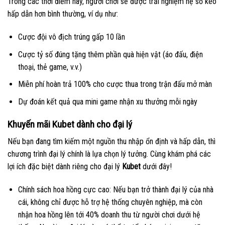
Trong các thời điểm này, người chơi sẽ được trải nghiệm hệ số kèo
hấp dẫn hơn bình thường, ví dụ như:
Cược đội vô địch trúng gấp 10 lần
Cược tỷ số đúng tặng thêm phần quà hiện vật (áo đấu, điện
thoại, thẻ game, v.v.)
Miễn phí hoàn trả 100% cho cược thua trong trận đấu mở màn
Dự đoán kết quả qua mini game nhận xu thưởng mỗi ngày
Khuyến mãi Kubet dành cho đại lý
Nếu bạn đang tìm kiếm một nguồn thu nhập ổn định và hấp dẫn, thì
chương trình đại lý chính là lựa chọn lý tưởng. Cùng khám phá các
lợi ích đặc biệt dành riêng cho đại lý
Kubet
dưới đây!
Chính sách hoa hồng cực cao: Nếu bạn trở thành đại lý của nhà
cái, không chỉ được hỗ trợ hệ thống chuyên nghiệp, mà còn
nhận hoa hồng lên tới 40% doanh thu từ người chơi dưới hệ