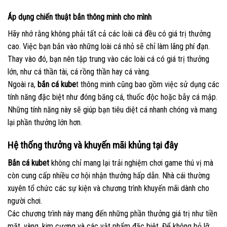
Áp dụng chiến thuật bắn thông minh cho mình
Hãy nhớ rằng không phải tất cả các loài cá đều có giá trị thưởng
cao. Việc bạn bắn vào những loài cá nhỏ sẽ chỉ làm lãng phí đạn.
Thay vào đó, bạn nên tập trung vào các loài cá có giá trị thưởng
lớn, như cá thần tài, cá rồng thần hay cá vàng.
Ngoài ra,
bắn cá kube
t thông minh cũng bao gồm việc sử dụng các
tính năng đặc biệt như đóng băng cá, thuốc độc hoặc bẫy cá mập.
Những tính năng này sẽ giúp bạn tiêu diệt cá nhanh chóng và mang
lại phần thưởng lớn hơn.
Hệ thống thưởng và khuyến mãi khủng tại đây
Bắn cá kubet
không chỉ mang lại trải nghiệm chơi game thú vị mà
còn cung cấp nhiều cơ hội nhận thưởng hấp dẫn. Nhà cái thường
xuyên tổ chức các sự kiện và chương trình khuyến mãi dành cho
người chơi.
Các chương trình này mang đến những phần thưởng giá trị như tiền
mặt, vàng, kim cương và các vật phẩm đặc biệt. Để không bỏ lỡ