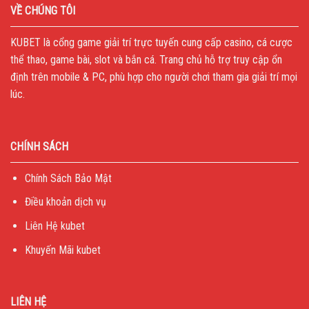
VỀ CHÚNG TÔI
KUBET
là cổng game giải trí trực tuyến cung cấp casino, cá cược
thể thao, game bài, slot và bắn cá. Trang chủ hỗ trợ truy cập ổn
định trên mobile & PC, phù hợp cho người chơi tham gia giải trí mọi
lúc.
CHÍNH SÁCH
Chính Sách Bảo Mật
Điều khoản dịch vụ
Liên Hệ kubet
Khuyến Mãi kubet
LIÊN HỆ