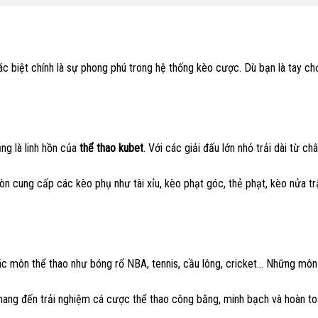
c biệt chính là sự phong phú trong hệ thống kèo cược. Dù bạn là tay chơ
ng là linh hồn của
thể thao kubet
. Với các giải đấu lớn nhỏ trải dài từ c
òn cung cấp các kèo phụ như tài xỉu, kèo phạt góc, thẻ phạt, kèo nửa t
c môn thể thao như bóng rổ NBA, tennis, cầu lông, cricket… Những môn 
 mang đến trải nghiệm cá cược thể thao công bằng, minh bạch và hoàn toà