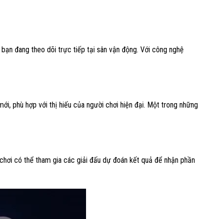
bạn đang theo dõi trực tiếp tại sân vận động. Với công nghệ
ới, phù hợp với thị hiếu của người chơi hiện đại. Một trong những
chơi có thể tham gia các giải đấu dự đoán kết quả để nhận phần