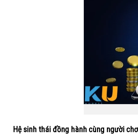
Hệ sinh thái đồng hành cùng người chơ