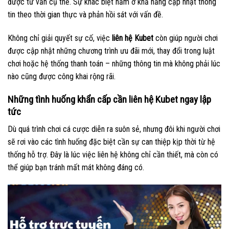
được tư vấn cụ thể. Sự khác biệt nằm ở khả năng cập nhật thông
tin theo thời gian thực và phản hồi sát với vấn đề.
Không chỉ giải quyết sự cố, việc
liên hệ Kubet
còn giúp người chơi
được cập nhật những chương trình ưu đãi mới, thay đổi trong luật
chơi hoặc hệ thống thanh toán – những thông tin mà không phải lúc
nào cũng được công khai rộng rãi.
Những tình huống khẩn cấp cần liên hệ Kubet ngay lập
tức
Dù quá trình chơi cá cược diễn ra suôn sẻ, nhưng đôi khi người chơi
sẽ rơi vào các tình huống đặc biệt cần sự can thiệp kịp thời từ hệ
thống hỗ trợ. Đây là lúc việc liên hệ
không chỉ cần thiết, mà còn có
thể giúp bạn tránh mất mát không đáng có.