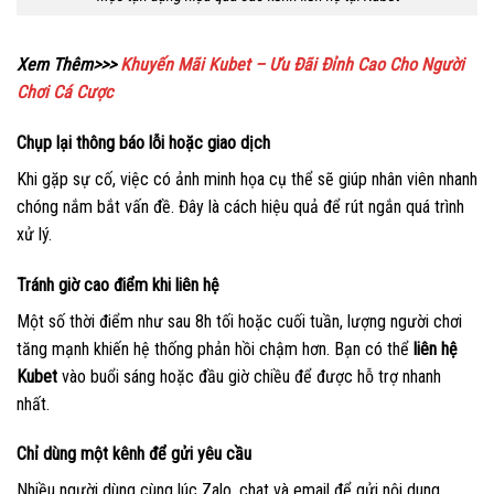
Xem Thêm>>>
Khuyến Mãi Kubet – Ưu Đãi Đỉnh Cao Cho Người
Chơi Cá Cược
Chụp lại thông báo lỗi hoặc giao dịch
Khi gặp sự cố, việc có ảnh minh họa cụ thể sẽ giúp nhân viên nhanh
chóng nắm bắt vấn đề. Đây là cách hiệu quả để rút ngắn quá trình
xử lý.
Tránh giờ cao điểm khi liên hệ
Một số thời điểm như sau 8h tối hoặc cuối tuần, lượng người chơi
tăng mạnh khiến hệ thống phản hồi chậm hơn. Bạn có thể
liên hệ
Kubet
vào buổi sáng hoặc đầu giờ chiều để được hỗ trợ nhanh
nhất.
Chỉ dùng một kênh để gửi yêu cầu
Nhiều người dùng cùng lúc Zalo, chat và email để gửi nội dung