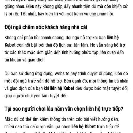
giống nhau. Điều này không giúp đẩy nhanh tiến độ mà còn khiến xử
lý bị rối. Tốt nhất, hãy kiên trì với một kênh và chờ phản hồi.
Đội ngũ chăm sóc khách hàng nhà cái
Không chỉ phản hồi nhanh chóng, đội ngũ hỗ trợ khi bạn
liên hệ
Kubet
còn nổi bật bởi thái độ lịch sự, tận tâm. Họ sẵn sàng hỗ trợ
từ các thắc mắc đơn giản đến tình huống phức tạp liên quan đến
tài khoản và giao dịch.
Dù bạn sử dụng ứng dụng, website hay trình duyệt di động, luôn có
một đội ngũ trực sẵn để hỗ trợ. Bên cạnh đó, mọi thông tin cá nhân
và giao dịch của bạn khi
liên hệ Kubet
đều được bảo mật tuyệt đối,
giúp người chơi yên tâm tuyệt đối.
Tại sao người chơi lâu năm vẫn chọn liên hệ trực tiếp?
Mặc dù có thể tìm kiếm thông tin trên các bài viết hướng dẫn,
nhiều cao thủ cá cược vẫn lựa chọn
liên hệ Kubet
trực tiếp để