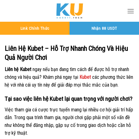
Bỏ
qua
nội
dung
Link Chính Thức
Nhận 88 USDT
Liên Hệ Kubet – Hỗ Trợ Nhanh Chóng Và Hiệu
Quả Người Chơi
Liên hệ Kubet
ngay nếu bạn đang tìm cách để được hỗ trợ nhanh
chóng và hiệu quả? Khám phá ngay tại
Kubet
các phương thức liên
hệ với nhà cái uy tín này để giải đáp mọi thắc mắc của bạn.
Tại sao việc liên hệ Kubet lại quan trọng với người chơi?
Việc tham gia cá cược trực tuyến mang lại nhiều cơ hội giải trí hấp
dẫn. Trong qua trình tham gia, người chơi gặp phải một số vấn đề
như không thể đăng nhập, gặp sự cố trong giao dịch hoặc cần hỗ
trợ kỹ thuật.