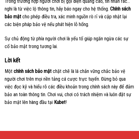
Trong trường hợp người chơi bị gọi điện quảng cáo, tin nhắn rác…
nghi là từ việc lộ thông tin, hãy báo ngay cho hệ thống.
Chính sách
bảo mật
cho phép điều tra, xác minh nguồn rò rỉ và cập nhật lại
các biện pháp bảo vệ nếu phát hiện lỗ hổng.
Sự chủ động từ phía người chơi là yếu tố giúp ngăn ngừa các sự
cố bảo mật trong tương lai.
Lời kết
Một
chính sách bảo mật
chặt chẽ là lá chắn vững chắc bảo vệ
người chơi trên mọi nền tảng cá cược trực tuyến. Đừng bỏ qua
việc đọc kỹ và hiểu rõ các điều khoản trong chính sách này để đảm
bảo an toàn thông tin. Chơi vui, chơi có trách nhiệm và luôn đặt sự
bảo mật lên hàng đầu tại
Kubet
!