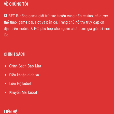
VỀ CHÚNG TÔI
KUBET
là cổng game giải trí trực tuyến cung cấp casino, cá cược
thể thao, game bài, slot và bắn cá. Trang chủ hỗ trợ truy cập ổn
định trên mobile & PC, phù hợp cho người chơi tham gia giải trí mọi
lúc.
CHÍNH SÁCH
Chính Sách Bảo Mật
Điều khoản dịch vụ
Liên Hệ kubet
Khuyến Mãi kubet
LIÊN HỆ