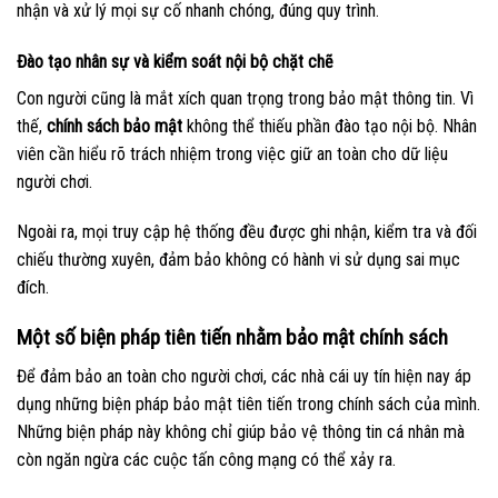
nhận và xử lý mọi sự cố nhanh chóng, đúng quy trình.
Đào tạo nhân sự và kiểm soát nội bộ chặt chẽ
Con người cũng là mắt xích quan trọng trong bảo mật thông tin. Vì
thế,
chính sách bảo mật
không thể thiếu phần đào tạo nội bộ. Nhân
viên cần hiểu rõ trách nhiệm trong việc giữ an toàn cho dữ liệu
người chơi.
Ngoài ra, mọi truy cập hệ thống đều được ghi nhận, kiểm tra và đối
chiếu thường xuyên, đảm bảo không có hành vi sử dụng sai mục
đích.
Một số biện pháp tiên tiến nhằm bảo mật chính sách
Để đảm bảo an toàn cho người chơi, các nhà cái uy tín hiện nay áp
dụng những biện pháp bảo mật tiên tiến trong chính sách của mình.
Những biện pháp này không chỉ giúp bảo vệ thông tin cá nhân mà
còn ngăn ngừa các cuộc tấn công mạng có thể xảy ra.