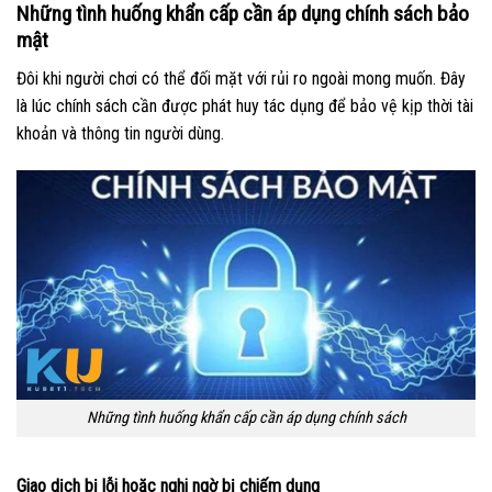
Những tình huống khẩn cấp cần áp dụng chính sách bảo
mật
Đôi khi người chơi có thể đối mặt với rủi ro ngoài mong muốn. Đây
là lúc chính sách cần được phát huy tác dụng để bảo vệ kịp thời tài
khoản và thông tin người dùng.
Những tình huống khẩn cấp cần áp dụng chính sách
Giao dịch bị lỗi hoặc nghi ngờ bị chiếm dụng