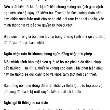
Nếu phát hiện tài khoản bị trừ tiền nhưng không có lệnh giao dịch,
bạn nên liên hệ ngay để kiểm tra. Trong các tình huống khẩn cấp
này,
chính sách bảo mật
cho phép nhà cái tạm khóa tài khoản, xác
minh thông tin và bảo vệ quyền lợi người chơi.
Điều quan trọng là bạn nên lưu lại bằng chứng (ảnh, mã giao dịch…)
để được hỗ trợ nhanh nhất.
Ngăn chặn các tài khoản phòng ngừa đăng nhập trái phép
Một
chính sách bảo mật
hiệu quả sẽ hỗ trợ phát hiện đăng nhập
bất thường – từ IP lạ, thiết bị không xác định… Khi phát hiện điều
này, hệ thống sẽ gửi cảnh báo và khóa tạm thời nếu cần thiết.
Bạn cũng nên chủ động đổi mật khẩu và thiết lập các lớp bảo vệ
bổ sung để tránh bị mất quyền kiểm soát tài khoản.
Nghi ngờ lộ thông tin cá nhân