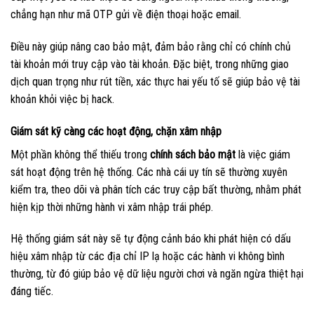
chẳng hạn như mã OTP gửi về điện thoại hoặc email.
Điều này giúp nâng cao bảo mật, đảm bảo rằng chỉ có chính chủ
tài khoản mới truy cập vào tài khoản. Đặc biệt, trong những giao
dịch quan trọng như rút tiền, xác thực hai yếu tố sẽ giúp bảo vệ tài
khoản khỏi việc bị hack.
Giám sát kỹ càng các hoạt động, chặn xâm nhập
Một phần không thể thiếu trong
chính sách bảo mật
là việc giám
sát hoạt động trên hệ thống. Các nhà cái uy tín sẽ thường xuyên
kiểm tra, theo dõi và phân tích các truy cập bất thường, nhằm phát
hiện kịp thời những hành vi xâm nhập trái phép.
Hệ thống giám sát này sẽ tự động cảnh báo khi phát hiện có dấu
hiệu xâm nhập từ các địa chỉ IP lạ hoặc các hành vi không bình
thường, từ đó giúp bảo vệ dữ liệu người chơi và ngăn ngừa thiệt hại
đáng tiếc.