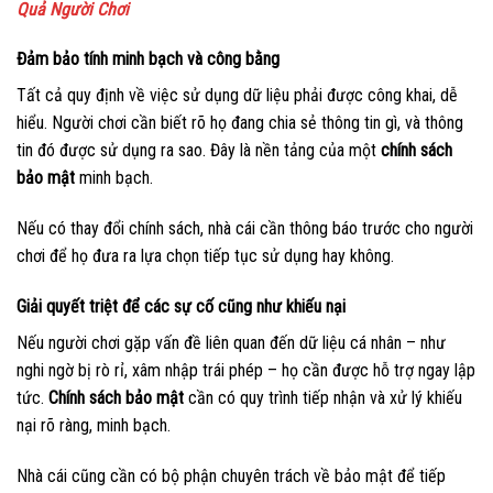
Quả Người Chơi
Đảm bảo tính minh bạch và công bằng
Tất cả quy định về việc sử dụng dữ liệu phải được công khai, dễ
hiểu. Người chơi cần biết rõ họ đang chia sẻ thông tin gì, và thông
tin đó được sử dụng ra sao. Đây là nền tảng của một
chính sách
bảo mật
minh bạch.
Nếu có thay đổi chính sách, nhà cái cần thông báo trước cho người
chơi để họ đưa ra lựa chọn tiếp tục sử dụng hay không.
Giải quyết triệt để các sự cố cũng như khiếu nại
Nếu người chơi gặp vấn đề liên quan đến dữ liệu cá nhân – như
nghi ngờ bị rò rỉ, xâm nhập trái phép – họ cần được hỗ trợ ngay lập
tức.
Chính sách bảo mật
cần có quy trình tiếp nhận và xử lý khiếu
nại rõ ràng, minh bạch.
Nhà cái cũng cần có bộ phận chuyên trách về bảo mật để tiếp