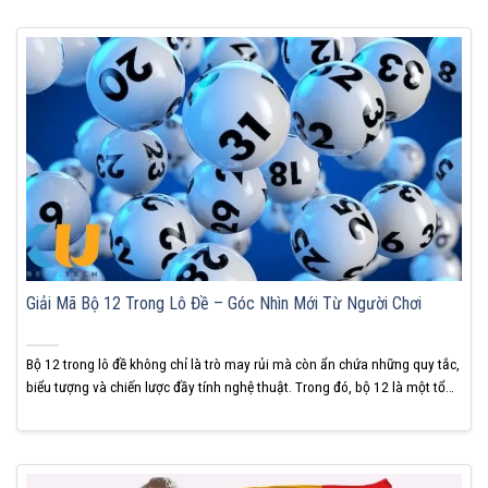
Giải Mã Bộ 12 Trong Lô Đề – Góc Nhìn Mới Từ Người Chơi
Bộ 12 trong lô đề không chỉ là trò may rủi mà còn ẩn chứa những quy tắc,
biểu tượng và chiến lược đầy tính nghệ thuật. Trong đó, bộ 12 là một tổ
hợp đặc biệt, mang theo nhiều ý nghĩa sâu xa mà không phải ai cũng
hiểu rõ. Hãy cùng KUBET giải...