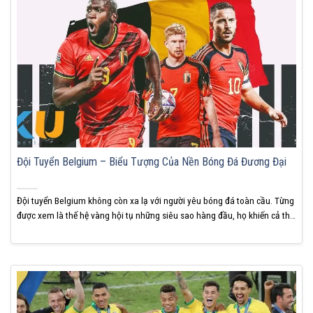
Đội Tuyển Belgium – Biểu Tượng Của Nền Bóng Đá Đương Đại
Đội tuyển Belgium không còn xa lạ với người yêu bóng đá toàn cầu. Từng
được xem là thế hệ vàng hội tụ những siêu sao hàng đầu, họ khiến cả thế
giới kỳ vọng. Nhưng đằng sau ánh hào quang là nhiều điều chưa từng
được nói ra. KUBET sẽ giúp bạn nhìn nhận...