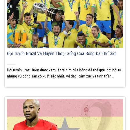
Đội Tuyển Brazil Và Huyền Thoại Sống Của Bóng Đá Thế Giới
Đội tuyển Brazil luôn được xem là trái tim của bóng đá thế giới, nơi hội tụ
những vũ công sân cỏ xuất sắc nhất. Vẻ đẹp, cảm xúc và tinh thần
Samba chính là thương hiệu trường tồn của họ. Hãy cùng KUBET khám
phá huyền thoại bóng đá toàn cầu này. Đội tuyển...