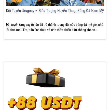
Đội Tuyển Urugoay – Biểu Tượng Huyền Thoại Bóng Đá Nam Mỹ
Đội tuyển Urugoay từ lâu đã trở thành tượng đài của bóng đá thế giới nhờ
lối chơi máu lửa, bản lĩnh thép và tinh thần chiến đấu không khoan
nhượng. Với bề dày lịch sử lẫy lừng và những kỳ tích khiến cả hành tinh
phải ngưỡng mộ, KUBET khẳng định Urugoay luôn là...