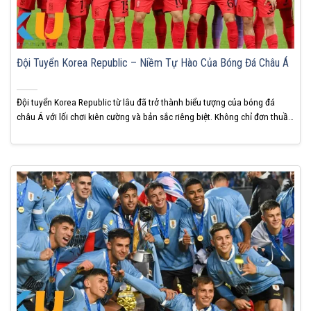
Đội Tuyển Korea Republic – Niềm Tự Hào Của Bóng Đá Châu Á
Đội tuyển Korea Republic từ lâu đã trở thành biểu tượng của bóng đá
châu Á với lối chơi kiên cường và bản sắc riêng biệt. Không chỉ đơn thuần
là một đội tuyển mạnh trong khu vực, họ còn nhiều lần khiến các ông lớn
châu Âu nếm mùi thất bại. KUBET cho biết...