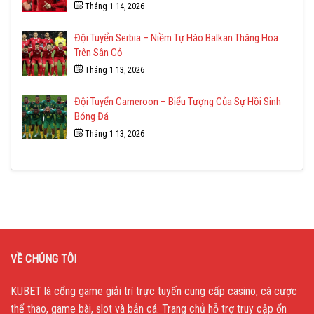
Tháng 1 14, 2026
Đội Tuyển Serbia – Niềm Tự Hào Balkan Thăng Hoa
Trên Sân Cỏ
Tháng 1 13, 2026
Đội Tuyển Cameroon – Biểu Tượng Của Sự Hồi Sinh
Bóng Đá
Tháng 1 13, 2026
VỀ CHÚNG TÔI
KUBET
là cổng game giải trí trực tuyến cung cấp casino, cá cược
thể thao, game bài, slot và bắn cá. Trang chủ hỗ trợ truy cập ổn