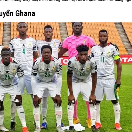
 tuyển Ghana