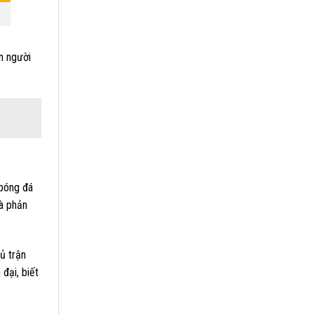
on người
 bóng đá
và phản
ủ trận
đại, biết