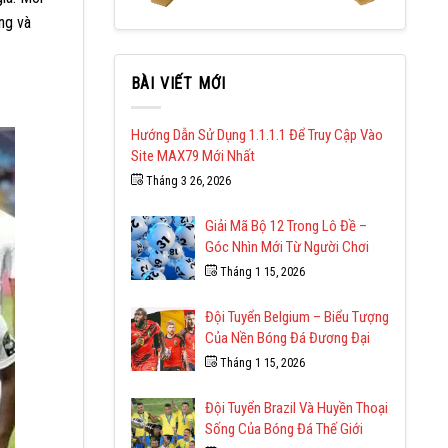
ng và
BÀI VIẾT MỚI
Hướng Dẫn Sử Dụng 1.1.1.1 Để Truy Cập Vào
Site MAX79 Mới Nhất
Tháng 3 26, 2026
Giải Mã Bộ 12 Trong Lô Đề –
Góc Nhìn Mới Từ Người Chơi
Tháng 1 15, 2026
Đội Tuyển Belgium – Biểu Tượng
Của Nền Bóng Đá Đương Đại
Tháng 1 15, 2026
Đội Tuyển Brazil Và Huyền Thoại
Sống Của Bóng Đá Thế Giới