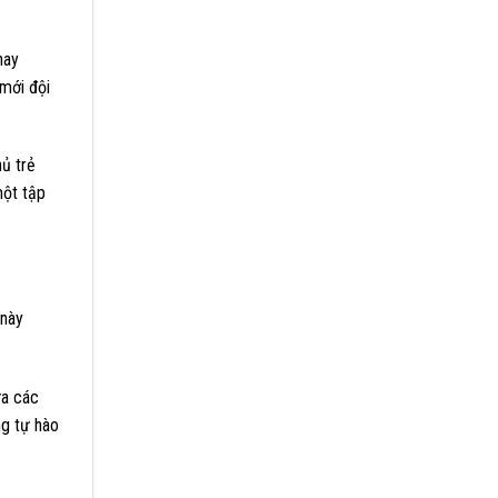
hay
mới đội
hủ trẻ
một tập
 này
ữa các
ng tự hào