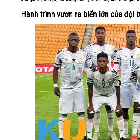
Hành trình vươn ra biển lớn của đội