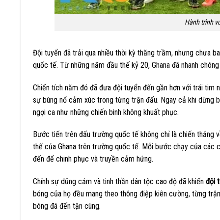
Hành trình v
Đội tuyển đã trải qua nhiều thời kỳ thăng trầm, nhưng chưa b
quốc tế. Từ những năm đầu thế kỷ 20, Ghana đã nhanh chóng kh
Chiến tích năm đó đã đưa đội tuyển đến gần hơn với trái tim 
sự bùng nổ cảm xúc trong từng trận đấu. Ngay cả khi dừng bư
ngợi ca như những chiến binh không khuất phục.
Bước tiến trên đấu trường quốc tế không chỉ là chiến thắng 
thế của Ghana trên trường quốc tế. Mỗi bước chạy của các c
đến để chinh phục và truyền cảm hứng.
Chính sự dũng cảm và tinh thần dân tộc cao độ đã khiến
đội 
bóng của họ đều mang theo thông điệp kiên cường, từng trậ
bóng đá đến tận cùng.