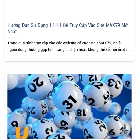
Hướng Dẫn Sử Dụng 1.1.1.1 Để Truy Cập Vào Site MAX79 Mới
Nhất
Trong quá trình truy cập vào các website cá cược như MAX79, nhiều
người dùng thường gặp tình trạng bị chặn hoặc không thể kết nối ổn định.
Một trong những giải pháp đơn giản, hiệu quả và phổ biến nhất hiện nay
chính là sử dụng 1.1.1.1. Bài viết dưới đây sẽ hướng dẫn...