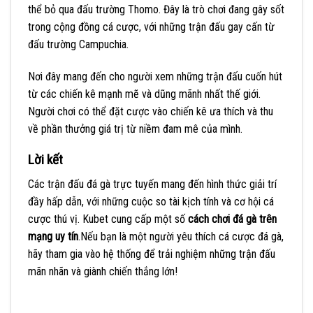
thể bỏ qua đấu trường Thomo. Đây là trò chơi đang gây sốt
trong cộng đồng cá cược, với những trận đấu gay cấn từ
đấu trường Campuchia.
Nơi đây mang đến cho người xem những trận đấu cuốn hút
từ các chiến kê mạnh mẽ và dũng mãnh nhất thế giới.
Người chơi có thể đặt cược vào chiến kê ưa thích và thu
về phần thưởng giá trị từ niềm đam mê của mình.
Lời kết
Các trận đấu đá gà trực tuyến mang đến hình thức giải trí
đầy hấp dẫn, với những cuộc so tài kịch tính và cơ hội cá
cược thú vị. Kubet cung cấp một số
cách chơi đá gà trên
mạng uy tín
.Nếu bạn là một người yêu thích cá cược đá gà,
hãy tham gia vào hệ thống để trải nghiệm những trận đấu
mãn nhãn và giành chiến thắng lớn!