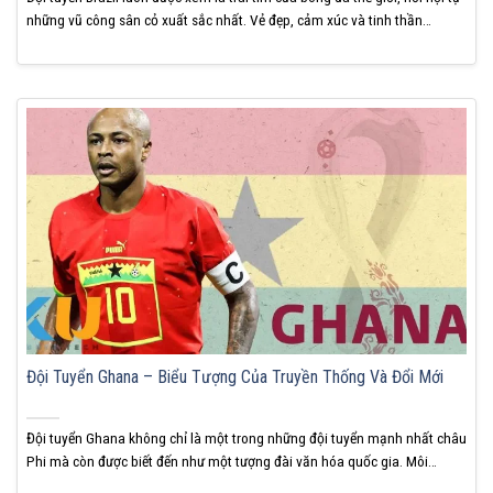
những vũ công sân cỏ xuất sắc nhất. Vẻ đẹp, cảm xúc và tinh thần
Samba chính là thương hiệu trường tồn của họ. Hãy cùng KUBET khám
phá huyền thoại bóng đá toàn cầu này. Đội tuyển...
Đội Tuyển Ghana – Biểu Tượng Của Truyền Thống Và Đổi Mới
Đội tuyển Ghana không chỉ là một trong những đội tuyển mạnh nhất châu
Phi mà còn được biết đến như một tượng đài văn hóa quốc gia. Môi
trường bóng đá của Ghana là nơi giao thoa giữa truyền thống bản địa và