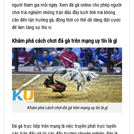
người tham gia mỗi ngày. Xem đá gà online cho phép người
chơi trải nghiệm những trận đấu đầy kịch tính mà không
cần đến tận trường gà, đồng thời có thể dễ dàng đặt cược
để làm tăng sự thú vị.
Khám phá cách chơi đá gà trên mạng uy tín là gì
Khám phá cách chơi đá gà trên mạng uy tín là gì
Đá gà trực tiếp trên mạng là việc truyền phát trực tuyến
các trận đấu gà từ các đấu trường chuyên nghiệp. Đây là