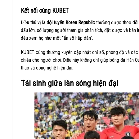
Kết nối cùng KUBET
Điều thú vị là
đội tuyển Korea Republic
thường được theo dõi 
đấu lớn, số lượng người tham gia phân tích, đặt cược và bàn
đều xem họ như một “ẩn số hấp dẫn”.
KUBET cũng thường xuyên cập nhật chỉ số, phong độ và các t
chiều cho người chơi. Điều này không chỉ giúp bóng đá Hàn Q
thao và công nghệ hiện đại.
Tái sinh giữa làn sóng hiện đại