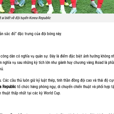
 ai biết về đội tuyển Korea Republic
bản sắc đỏ” đặc trưng của đội bóng này.
à công dân có nghĩa vụ quân sự. Đây là điểm đặc biệt ảnh hưởng không n
ễn nghĩa vụ sau những kỳ tích lớn như giành huy chương vàng Asiad là ph
hủ.
 Các cầu thủ luôn giữ kỷ luật thép, tinh thần đồng đội cao và thái độ cự
a Republic
tổ chức hàng phòng ngự, di chuyển chiến thuật và phối hợp tậ
n thuật thấp nhất tại các kỳ World Cup.