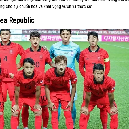
chứng cho sự chuẩn hóa và khát vọng vươn xa thực sự.
rea Republic