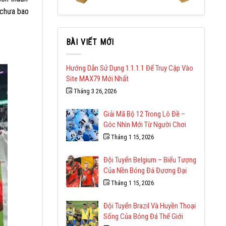
 chưa bao
BÀI VIẾT MỚI
Hướng Dẫn Sử Dụng 1.1.1.1 Để Truy Cập Vào
Site MAX79 Mới Nhất
Tháng 3 26, 2026
Giải Mã Bộ 12 Trong Lô Đề –
Góc Nhìn Mới Từ Người Chơi
Tháng 1 15, 2026
Đội Tuyển Belgium – Biểu Tượng
Của Nền Bóng Đá Đương Đại
Tháng 1 15, 2026
Đội Tuyển Brazil Và Huyền Thoại
Sống Của Bóng Đá Thế Giới