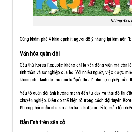
Những điều ít
Cùng khám phá 4 khía cạnh ít người để ý nhưng lại làm nên “
Văn hóa quân đội
Cầu thủ Korea Republic không chỉ là vận động viên mà còn l
tinh thần và sự nghiệp của họ. Với nhiều người, việc được mi
không chỉ danh dự mà còn là “giải thoát” cho sự nghiệp cầu t
Yếu tố quân đội ảnh hưởng mạnh đến tư duy và thái độ thi đấu.
chuyên nghiệp. Điều đó thể hiện rõ trong cách
đội tuyển Kore
Không phải ngẫu nhiên mà họ luôn là đội có tỷ lệ mắc lỗi chiế
Bản lĩnh trên sân cỏ