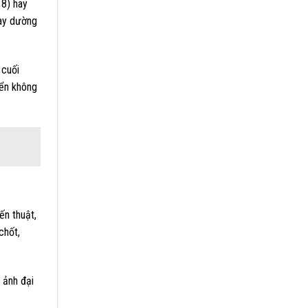
18) hay
này dường
 cuối
yển không
ến thuật,
chốt,
 ảnh đại