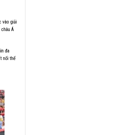
 vào giải
ả châu Á
ìn đa
t nối thể