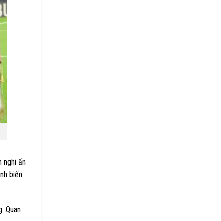
 nghi ấn
ình biến
g. Quan