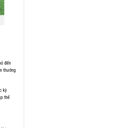
hỏ đến
ần thưởng
c kỳ
p thể.