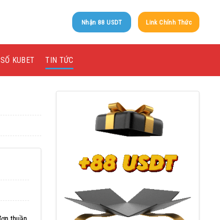
Nhận 88 USDT
Link Chính Thức
 SỐ KUBET
TIN TỨC
đơn thuần