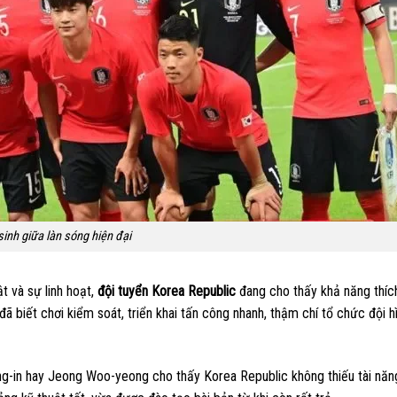
sinh giữa làn sóng hiện đại
 và sự linh hoạt,
đội tuyển Korea Republic
đang cho thấy khả năng thích
biết chơi kiểm soát, triển khai tấn công nhanh, thậm chí tổ chức đội h
ng-in hay Jeong Woo-yeong cho thấy Korea Republic không thiếu tài năn