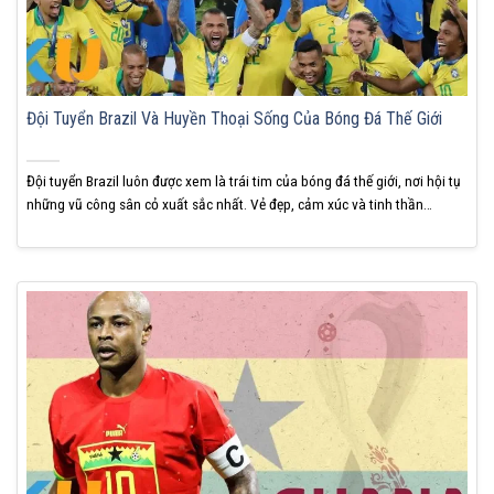
Đội Tuyển Brazil Và Huyền Thoại Sống Của Bóng Đá Thế Giới
Đội tuyển Brazil luôn được xem là trái tim của bóng đá thế giới, nơi hội tụ
những vũ công sân cỏ xuất sắc nhất. Vẻ đẹp, cảm xúc và tinh thần
Samba chính là thương hiệu trường tồn của họ. Hãy cùng KUBET khám
phá huyền thoại bóng đá toàn cầu này. Đội tuyển...