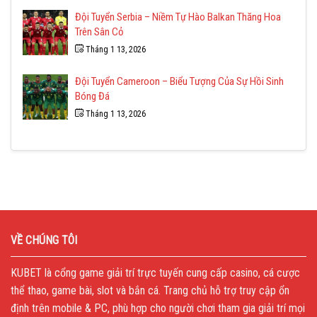
Đội Tuyển Serbia – Niềm Tự Hào Balkan Thăng Hoa
Trên Sân Cỏ
Tháng 1 13, 2026
Đội Tuyển Cameroon – Biểu Tượng Của Sự Hồi Sinh
Bóng Đá
Tháng 1 13, 2026
VỀ CHÚNG TÔI
KUBET
là cổng game giải trí trực tuyến cung cấp casino, cá cược
thể thao, game bài, slot và bắn cá. Trang chủ hỗ trợ truy cập ổn
định trên mobile & PC, phù hợp cho người chơi tham gia giải trí mọi