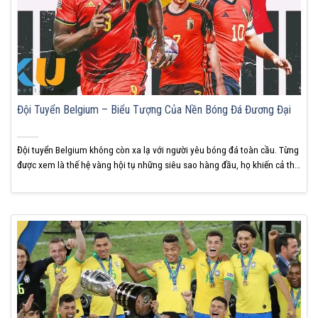
Đội Tuyển Belgium – Biểu Tượng Của Nền Bóng Đá Đương Đại
Đội tuyển Belgium không còn xa lạ với người yêu bóng đá toàn cầu. Từng
được xem là thế hệ vàng hội tụ những siêu sao hàng đầu, họ khiến cả thế
giới kỳ vọng. Nhưng đằng sau ánh hào quang là nhiều điều chưa từng
được nói ra. KUBET sẽ giúp bạn nhìn nhận...