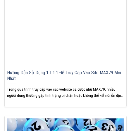
Hướng Dẫn Sử Dụng 1.1.1.1 Để Truy Cập Vào Site MAX79 Mới
Nhất
Trong quá trình truy cập vào các website cá cược như MAX79, nhiều
người dùng thường gặp tình trạng bị chặn hoặc không thể kết nối ổn định.
Một trong những giải pháp đơn giản, hiệu quả và phổ biến nhất hiện nay
chính là sử dụng 1.1.1.1. Bài viết dưới đây sẽ hướng dẫn...