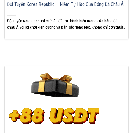
Đội Tuyển Korea Republic – Niềm Tự Hào Của Bóng Đá Châu Á
Đội tuyển Korea Republic từ lâu đã trở thành biểu tượng của bóng đá
châu Á với lối chơi kiên cường và bản sắc riêng biệt. Không chỉ đơn thuần
là một đội tuyển mạnh trong khu vực, họ còn nhiều lần khiến các ông lớn
châu Âu nếm mùi thất bại. KUBET cho biết...