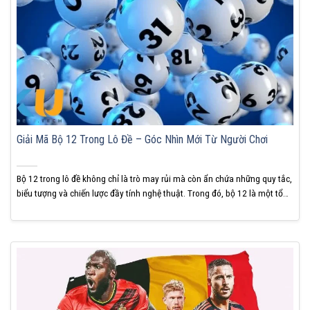
Giải Mã Bộ 12 Trong Lô Đề – Góc Nhìn Mới Từ Người Chơi
Bộ 12 trong lô đề không chỉ là trò may rủi mà còn ẩn chứa những quy tắc,
biểu tượng và chiến lược đầy tính nghệ thuật. Trong đó, bộ 12 là một tổ
hợp đặc biệt, mang theo nhiều ý nghĩa sâu xa mà không phải ai cũng
hiểu rõ. Hãy cùng KUBET giải...