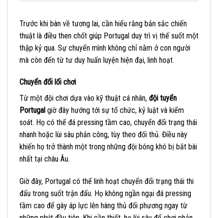
Trước khi bàn về tương lai, cần hiểu rằng bản sắc chiến
thuật là điều then chốt giúp Portugal duy trì vị thế suốt một
thập kỷ qua. Sự chuyển mình không chỉ nằm ở con người
mà còn đến từ tư duy huấn luyện hiện đại, linh hoạt.
Chuyển đổi lối chơi
Từ một đội chơi dựa vào kỹ thuật cá nhân,
đội tuyển
Portugal
giờ đây hướng tới sự tổ chức, kỷ luật và kiểm
soát. Họ có thể đá pressing tầm cao, chuyển đổi trạng thái
nhanh hoặc lùi sâu phản công, tùy theo đối thủ. Điều này
khiến họ trở thành một trong những đội bóng khó bị bắt bài
nhất tại châu Âu.
Giờ đây, Portugal có thể linh hoạt chuyển đổi trạng thái thi
đấu trong suốt trận đấu. Họ không ngần ngại đá pressing
tầm cao để gây áp lực lên hàng thủ đối phương ngay từ
những phút đầu tiên. Khi cần thiết, họ lùi sâu để chơi phản