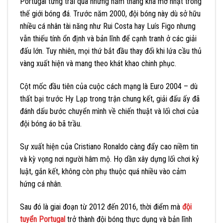
Portugal từng trải qua những năm tháng khá mờ nhạt trong
thế giới bóng đá. Trước năm 2000, đội bóng này dù sở hữu
nhiều cá nhân tài năng như Rui Costa hay Luís Figo nhưng
vẫn thiếu tính ổn định và bản lĩnh để cạnh tranh ở các giải
đấu lớn. Tuy nhiên, mọi thứ bắt đầu thay đổi khi lứa cầu thủ
vàng xuất hiện và mang theo khát khao chinh phục.
Cột mốc đầu tiên của cuộc cách mạng là Euro 2004 – dù
thất bại trước Hy Lạp trong trận chung kết, giải đấu ấy đã
đánh dấu bước chuyển mình về chiến thuật và lối chơi của
đội bóng áo bã trầu.
Sự xuất hiện của Cristiano Ronaldo càng đẩy cao niềm tin
và kỳ vọng nơi người hâm mộ. Họ dần xây dựng lối chơi kỷ
luật, gắn kết, không còn phụ thuộc quá nhiều vào cảm
hứng cá nhân.
Sau đó là giai đoạn từ 2012 đến 2016, thời điểm mà
đội
tuyển Portugal
trở thành đội bóng thực dụng và bản lĩnh