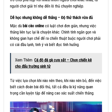
người chơi giải trí nhẹ đến lô thủ chuyên nghiệp.
Dễ học nhưng không dễ thắng – Độ thử thách vừa đủ
Mặc dù
bài cào online
có luật chơi đơn giản, nhưng việc
thắng liên tục lại là chuyện khác. Chính tính ngắn gọn và
không gian hạn chế để ra chiến thuật buộc người chơi phải
có cái đầu lạnh, tinh ý và biết đọc tình huống.
Xem Thêm
Cá độ đá gà cựa sắt – Chọn chiến kê
cho đấu trường sinh tử
Từ việc lựa chọn khi nào nên theo, khi nào nên bỏ, đến việc
biết cách đoán bài đối thủ, tất cả đều là kỹ năng quan
trọng cần luyện tập để nâng cao xác suất chiến thắng.