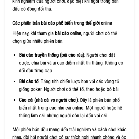
kinh nghiệm của người chơi, đặc biệt khi ngồi trong bàn
đấu có đông đối thủ.
Các phiên bản bài cào phổ biến trong thế giới online
Hiện nay, khi tham gia
bài cào online
, người chơi có thể
chọn giữa nhiều phiên bản:
Bài cào truyền thống (bài cào rùa)
: Người chơi đặt
cược, chia bài và ai cao điểm nhất thì thắng. Không có
đối đầu từng cặp.
Bài cào tố
: Tăng tính chiến lược hơn với các vòng tố
giống poker. Người chơi có thể tố, theo hoặc bỏ bài.
Cào cái (nhà cái vs người chơi)
: Đây là phiên bản phổ
biến nhất trong các nhà cái online. Một người hoặc hệ
thống làm cái, những người còn lại đấu với cái.
Mỗi phiên bản đều mang đến trải nghiệm và cách chơi khác
nhau, đòi hỏi người chơi có sự thích nghi nhanh chóng và óc