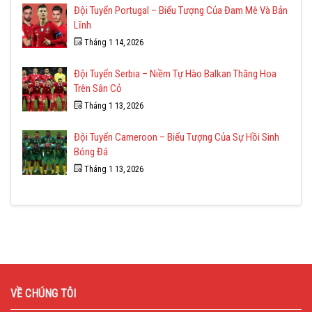
Đội Tuyển Portugal – Biểu Tượng Của Đam Mê Và Bản
Lĩnh
Tháng 1 14, 2026
Đội Tuyển Serbia – Niềm Tự Hào Balkan Thăng Hoa
Trên Sân Cỏ
Tháng 1 13, 2026
Đội Tuyển Cameroon – Biểu Tượng Của Sự Hồi Sinh
Bóng Đá
Tháng 1 13, 2026
VỀ CHÚNG TÔI