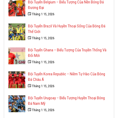
Đội Tuyển Belgium – Biểu Tượng Của Nền Bóng Đá
Đương Đại
Tháng 1 15, 2026
Đội Tuyển Brazil Và Huyền Thoại Sống Của Bóng Đá
Thế Giới
Tháng 1 15, 2026
Đội Tuyển Ghana – Biểu Tượng Của Truyền Thống Và
Đổi Mới
Tháng 1 15, 2026
Đội Tuyển Korea Republic – Niềm Tự Hào Của Bóng
Đá Châu Á
Tháng 1 15, 2026
Đội Tuyển Urugoay – Biểu Tượng Huyền Thoại Bóng
Đá Nam Mỹ
Tháng 1 15, 2026