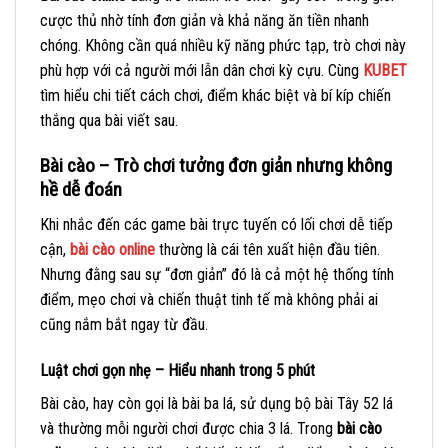
cược thủ nhờ tính đơn giản và khả năng ăn tiền nhanh
chóng. Không cần quá nhiều kỹ năng phức tạp, trò chơi này
phù hợp với cả người mới lẫn dân chơi kỳ cựu. Cùng
KUBET
tìm hiểu chi tiết cách chơi, điểm khác biệt và bí kíp chiến
thắng qua bài viết sau.
Bài cào – Trò chơi tưởng đơn giản nhưng không
hề dễ đoán
Khi nhắc đến các game bài trực tuyến có lối chơi dễ tiếp
cận,
bài cào online
thường là cái tên xuất hiện đầu tiên.
Nhưng đằng sau sự “đơn giản” đó là cả một hệ thống tính
điểm, mẹo chơi và chiến thuật tinh tế mà không phải ai
cũng nắm bắt ngay từ đầu.
Luật chơi gọn nhẹ – Hiểu nhanh trong 5 phút
Bài cào, hay còn gọi là bài ba lá, sử dụng bộ bài Tây 52 lá
và thường mỗi người chơi được chia 3 lá. Trong
bài cào