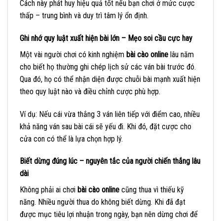
Cách này phát huy hiệu quả tốt nếu bạn chơi ở mức cược
thấp – trung bình và duy trì tâm lý ổn định.
Ghi nhớ quy luật xuất hiện bài lớn – Mẹo soi cầu cực hay
Một vài người chơi có kinh nghiệm
bài cào online
lâu năm
cho biết họ thường ghi chép lịch sử các ván bài trước đó.
Qua đó, họ có thể nhận diện được chuỗi bài mạnh xuất hiện
theo quy luật nào và điều chỉnh cược phù hợp.
Ví dụ: Nếu cái vừa thắng 3 ván liên tiếp với điểm cao, nhiều
khả năng ván sau bài cái sẽ yếu đi. Khi đó, đặt cược cho
cửa con có thể là lựa chọn hợp lý.
Biết dừng đúng lúc – nguyên tắc của người chiến thắng lâu
dài
Không phải ai chơi
bài cào online
cũng thua vì thiếu kỹ
năng. Nhiều người thua do không biết dừng. Khi đã đạt
được mục tiêu lợi nhuận trong ngày, bạn nên dừng chơi để