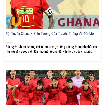
Đội Tuyển Ghana – Biểu Tượng Của Truyền Thống Và Đổi Mới
Đội tuyển Ghana không chỉ là một trong những đội tuyển mạnh nhất châu
Phi mà còn được biết đến như một tượng đài văn hóa quốc gia. Môi
trường bóng đá của Ghana là nơi giao thoa giữa truyền thống bản địa và
những đổi mới trong tư duy hiện đại, tạo nên bức...