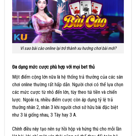
Vì sao bài cào online lại trở thành xu hướng chơi bài mới?
Đa dạng mức cược phù hợp với mọi bet thủ
Một điểm cộng lớn nữa là hệ thống trả thưởng của các sân
chơi online thường rất hấp dẫn. Người chơi có thể lựa chọn
các mức cược từ nhỏ đến lớn, tùy theo túi tiền và chiến
lược. Ngoài ra, nhiều điểm cược còn áp dụng tỷ lệ trả
thưởng nhân 2, nhân 3 khi người chơi sở hữu bài đặc biệt
như 3 lá giống nhau, 3 Tây hay 3 A.
Chính điều này tạo nên sự hồi hộp và hứng thú cho mỗi lần