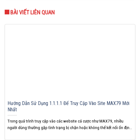
BÀI VIẾT LIÊN QUAN
Hướng Dẫn Sử Dụng 1.1.1.1 Để Truy Cập Vào Site MAX79 Mới
Nhất
Trong quá trình truy cập vào các website cá cược như MAX79, nhiều
người dùng thường gặp tình trạng bị chặn hoặc không thể kết nối ổn định.
Một trong những giải pháp đơn giản, hiệu quả và phổ biến nhất hiện nay