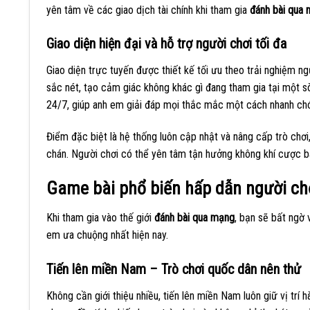
yên tâm về các giao dịch tài chính khi tham gia
đánh bài qua
Giao diện hiện đại và hỗ trợ người chơi tối đa
Giao diện trực tuyến được thiết kế tối ưu theo trải nghiệm n
sắc nét, tạo cảm giác không khác gì đang tham gia tại một sòn
24/7, giúp anh em giải đáp mọi thắc mắc một cách nhanh ch
Điểm đặc biệt là hệ thống luôn cập nhật và nâng cấp trò chơ
chán. Người chơi có thể yên tâm tận hưởng không khí cược b
Game bài phổ biến hấp dẫn người ch
Khi tham gia vào thế giới
đánh bài qua mạng
, bạn sẽ bất ngờ
em ưa chuộng nhất hiện nay.
Tiến lên miền Nam – Trò chơi quốc dân nên thử
Không cần giới thiệu nhiều, tiến lên miền Nam luôn giữ vị trí 