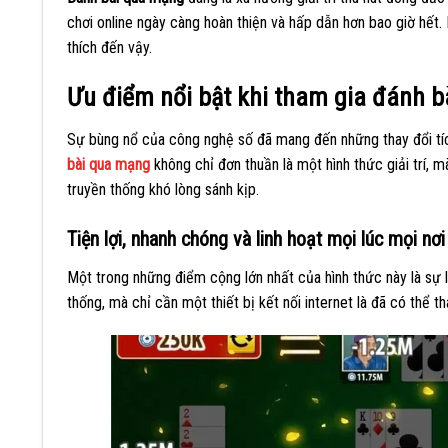
chơi online ngày càng hoàn thiện và hấp dẫn hơn bao giờ hết. 
thích đến vậy.
Ưu điểm nổi bật khi tham gia đánh b
Sự bùng nổ của công nghệ số đã mang đến những thay đổi tích 
bài qua mạng
không chỉ đơn thuần là một hình thức giải trí, 
truyền thống khó lòng sánh kịp.
Tiện lợi, nhanh chóng và linh hoạt mọi lúc mọi nơi
Một trong những điểm cộng lớn nhất của hình thức này là sự l
thống, mà chỉ cần một thiết bị kết nối internet là đã có thể t