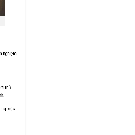
nh nghiệm
ơi thử
nh.
ong việc