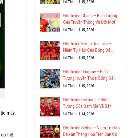
Tháng 1 15, 2026
Đội Tuyển Ghana – Biểu Tượng
Của Truyền Thống Và Đổi Mới
Tháng 1 15, 2026
Đội Tuyển Korea Republic –
Niềm Tự Hào Của Bóng Đá
Châu Á
Tháng 1 15, 2026
Đội Tuyển Urugoay – Biểu
Tượng Huyền Thoại Bóng Đá
Nam Mỹ
Tháng 1 15, 2026
Đội Tuyển Portugal – Biểu
Tượng Của Đam Mê Và Bản
hoặc máy
Lĩnh
Tháng 1 14, 2026
Đội Tuyển Serbia – Niềm Tự Hào
Balkan Thăng Hoa Trên Sân Cỏ
 có thể