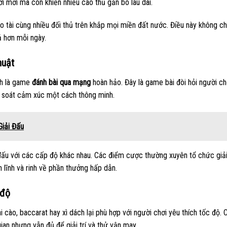
ời mới mà còn khiến nhiều cao thủ gắn bó lâu dài.
o tài cùng nhiều đối thủ trên khắp mọi miền đất nước. Điều này không c
uả hơn mỗi ngày.
huật
nh là game
đánh bài qua mạng
hoàn hảo. Đây là game bài đòi hỏi người ch
ểm soát cảm xúc một cách thông minh.
Giải Đấu
 đấu với các cấp độ khác nhau. Các điểm cược thường xuyên tổ chức giải
 lĩnh và rinh về phần thưởng hấp dẫn.
 độ
cào, baccarat hay xì dách lại phù hợp với người chơi yêu thích tốc độ. 
gian nhưng vẫn đủ để giải trí và thử vận may.