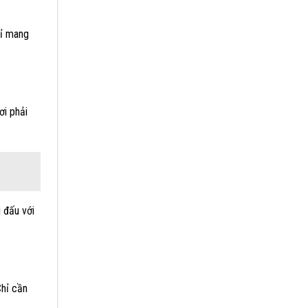
hỉ mang
ơi phải
 đấu với
Chỉ cần