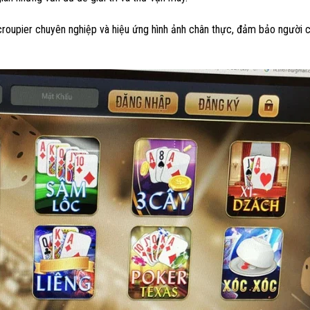
croupier chuyên nghiệp và hiệu ứng hình ảnh chân thực, đảm bảo người c