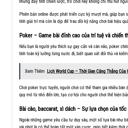
nhưng đầy tính chiến lược, trò chơi này không chỉ thu hút ngư
Phiên bản online được phát triển cực kỳ mượt mà, giúp bạn s
tính giải trí mà còn là dịp để trau dồi kỹ năng chơi bài hiệu q
Poker – Game bài đỉnh cao của trí tuệ và chiến t
Nếu bạn là người yêu thích sự gay cấn và cân não, poker chí
tính toán kỹ lưỡng từng nước đi, biết quan sát đối thủ và ki
Xem Thêm
Lịch World Cup – Thời Gian Căng Thẳng Của 
Chơi poker trực tuyến, người chơi có thể tham gia nhiều bàn
quy mô từ nhỏ đến lớn, tạo cơ hội cho người chơi thể hiện bản
Bài cào, baccarat, xì dách – Sự lựa chọn của tốc
Ngoài những game yêu cầu tư duy sâu, một số tựa bài như bài 
vài phút là có thể hoàn tất một ván cược, giúp tiết kiệm thời 