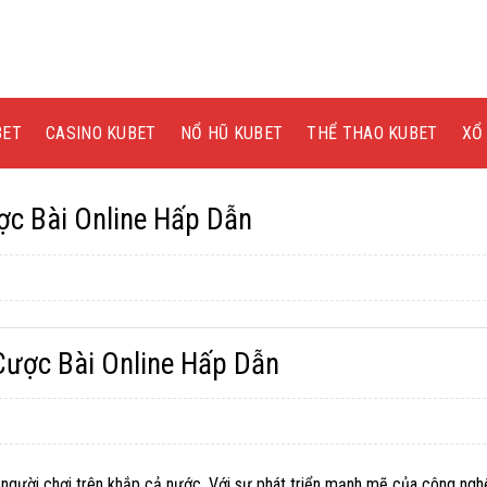
BET
CASINO KUBET
NỔ HŨ KUBET
THỂ THAO KUBET
XỔ
c Bài Online Hấp Dẫn
Cược Bài Online Hấp Dẫn
o người chơi trên khắp cả nước. Với sự phát triển mạnh mẽ của công ngh