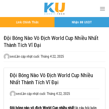
Bỏ
qua
nội
dung
Link Chính Thức
Nhận 88 USDT
Đội Bóng Nào Vô Địch World Cup Nhiều Nhất
Thành Tích Vĩ Đại
seo
Lần cập nhật cuối: Tháng 4 22, 2025
Đội Bóng Nào Vô Địch World Cup Nhiều
Nhất Thành Tích Vĩ Đại
seo
Lần cập nhật cuối: Tháng 4 22, 2025
Đội bóng nào vô địch World Cup nhiều nhất
là câu hỏi luôn