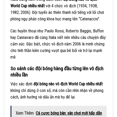
World Cup nhiều nhất
với 4 chức vô địch (1934, 1938,
1982, 2006). Đội tuyển áo thiên thanh nổi tiếng với lối chơi
phòng ngự phản công khoa học mang tên “Catenaccio”.
Các huyền thoại như Paolo Rossi, Roberto Baggio, Buffon
hay Cannavaro đã cùng Italia viết nên nhiều câu chuyện đầy
cảm xúc. Đặc biệt, chức vô địch năm 2006 là minh chứng
cho tinh thần kiên cường vượt qua bê bối và trở lại mạnh
mẽ.
So sánh các đội bóng hàng đầu từng lên vô địch
nhiều lần
Việc xác định
đội bóng nào vô địch World Cup nhiều nhất
không chỉ dừng ở con số, mà còn cần nhìn nhận về phong
cách, ảnh hưởng và dấu ấn mà họ để lại.
Xem Thêm
Cá cược bóng bàn: sân chơi mới hấp dẫn