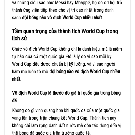
và những siêu sao như Messi hay Mbappé, họ có cơ hội trở
thành ứng viên tiếp theo cho vị trí cao nhất trong danh
sách
đội bóng nào vô địch World Cup nhiều nhất
.
Tầm quan trọng của thành tích World Cup trong
lịch sử
Chức vô địch World Cup không chỉ là danh hiệu, mà là niềm
tự hào của cả một quốc gia. Đó là lý do vì sao mỗi kỳ
World Cup đều được chuẩn bị kỹ lưỡng, và vì sao người
hâm mộ luôn tò mò
đội bóng nào vô địch World Cup nhiều
nhất
.
Vô địch World Cup là thước đo giá trị quốc gia trong bóng
đá
Không có gì vinh quang hơn khi quốc ca của một quốc gia
vang lên trong trận chung kết World Cup. Thành tích này
không chỉ làm rạng danh đất nước mà còn tác động đến vị
thế bóng đá quốc gia trên trường quốc tế.