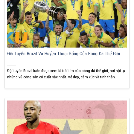
Đội Tuyển Brazil Và Huyền Thoại Sống Của Bóng Đá Thế Giới
Đội tuyển Brazil luôn được xem là trái tim của bóng đá thế giới, nơi hội tụ
những vũ công sân cỏ xuất sắc nhất. Vẻ đẹp, cảm xúc và tinh thần
Samba chính là thương hiệu trường tồn của họ. Hãy cùng KUBET khám
phá huyền thoại bóng đá toàn cầu này. Đội tuyển...