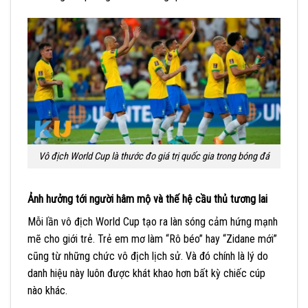
Vô địch World Cup là thước đo giá trị quốc gia trong bóng đá
Ảnh hưởng tới người hâm mộ và thế hệ cầu thủ tương lai
Mỗi lần vô địch World Cup tạo ra làn sóng cảm hứng mạnh
mẽ cho giới trẻ. Trẻ em mơ làm “Rô béo” hay “Zidane mới”
cũng từ những chức vô địch lịch sử. Và đó chính là lý do
danh hiệu này luôn được khát khao hơn bất kỳ chiếc cúp
nào khác.