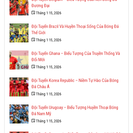
Đương Đại
Tháng 1 15, 2026
Đội Tuyển Brazil Và Huyền Thoại Sống Của Bóng Đá
Thế Giới
Tháng 1 15, 2026
Đội Tuyển Ghana – Biểu Tượng Của Truyền Thống Và
Đổi Mới
Tháng 1 15, 2026
Đội Tuyển Korea Republic – Niềm Tự Hào Của Bóng
Đá Châu Á
Tháng 1 15, 2026
Đội Tuyển Urugoay – Biểu Tượng Huyền Thoại Bóng
Đá Nam Mỹ
Tháng 1 15, 2026