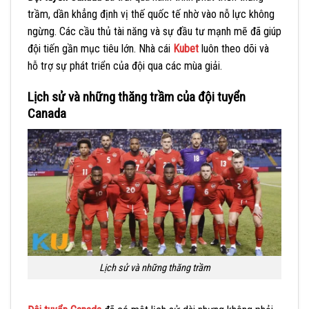
trầm, dần khẳng định vị thế quốc tế nhờ vào nỗ lực không
ngừng. Các cầu thủ tài năng và sự đầu tư mạnh mẽ đã giúp
đội tiến gần mục tiêu lớn. Nhà cái
Kubet
luôn theo dõi và
hỗ trợ sự phát triển của đội qua các mùa giải.
Lịch sử và những thăng trầm của đội tuyển
Canada
Lịch sử và những thăng trầm