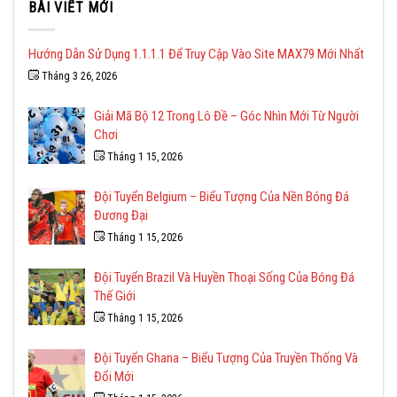
BÀI VIẾT MỚI
Hướng Dẫn Sử Dụng 1.1.1.1 Để Truy Cập Vào Site MAX79 Mới Nhất
Tháng 3 26, 2026
Giải Mã Bộ 12 Trong Lô Đề – Góc Nhìn Mới Từ Người
Chơi
Tháng 1 15, 2026
Đội Tuyển Belgium – Biểu Tượng Của Nền Bóng Đá
Đương Đại
Tháng 1 15, 2026
Đội Tuyển Brazil Và Huyền Thoại Sống Của Bóng Đá
Thế Giới
Tháng 1 15, 2026
Đội Tuyển Ghana – Biểu Tượng Của Truyền Thống Và
Đổi Mới