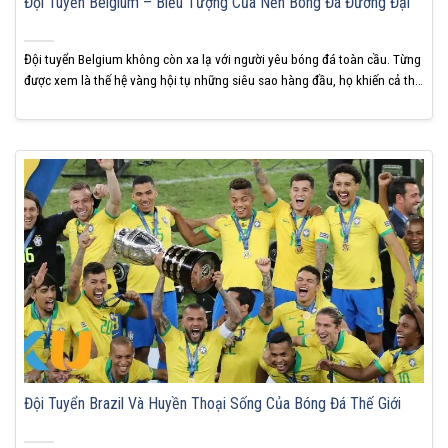
Đội Tuyển Belgium – Biểu Tượng Của Nền Bóng Đá Đương Đại
Đội tuyển Belgium không còn xa lạ với người yêu bóng đá toàn cầu. Từng
được xem là thế hệ vàng hội tụ những siêu sao hàng đầu, họ khiến cả thế
giới kỳ vọng. Nhưng đằng sau ánh hào quang là nhiều điều chưa từng
được nói ra. KUBET sẽ giúp bạn nhìn nhận...
Đội Tuyển Brazil Và Huyền Thoại Sống Của Bóng Đá Thế Giới