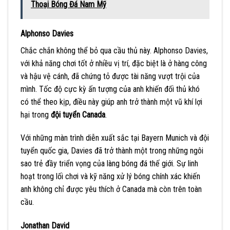
Thoại Bóng Đá Nam Mỹ
Alphonso Davies
Chắc chắn không thể bỏ qua cầu thủ này. Alphonso Davies,
với khả năng chơi tốt ở nhiều vị trí, đặc biệt là ở hàng công
và hậu vệ cánh, đã chứng tỏ được tài năng vượt trội của
mình. Tốc độ cực kỳ ấn tượng của anh khiến đối thủ khó
có thể theo kịp, điều này giúp anh trở thành một vũ khí lợi
hại trong
đội tuyển Canada
.
Với những màn trình diễn xuất sắc tại Bayern Munich và đội
tuyển quốc gia, Davies đã trở thành một trong những ngôi
sao trẻ đầy triển vọng của làng bóng đá thế giới. Sự linh
hoạt trong lối chơi và kỹ năng xử lý bóng chính xác khiến
anh không chỉ được yêu thích ở Canada mà còn trên toàn
cầu.
Jonathan David