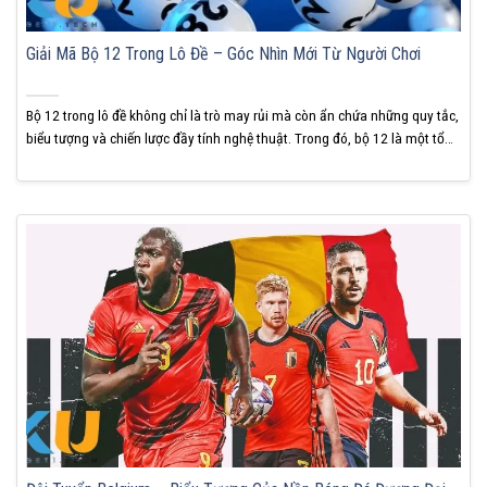
Giải Mã Bộ 12 Trong Lô Đề – Góc Nhìn Mới Từ Người Chơi
Bộ 12 trong lô đề không chỉ là trò may rủi mà còn ẩn chứa những quy tắc,
biểu tượng và chiến lược đầy tính nghệ thuật. Trong đó, bộ 12 là một tổ
hợp đặc biệt, mang theo nhiều ý nghĩa sâu xa mà không phải ai cũng
hiểu rõ. Hãy cùng KUBET giải...