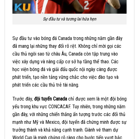
Sự đầu tư và tương lai hứa hẹn
Sự đầu tư vào bóng đá Canada trong những năm gần đây
đã mang lại những thay đổi rõ rệt. Không chỉ mời gọi các
cầu thủ ngôi sao từ châu Âu, Canada còn tập trung vào
việc xây dựng và nâng cấp cơ sở hạ tầng thể thao. Các
học viện bóng đá và giải đấu quốc nội ngày càng được
phát triển, tạo nền tảng vững chắc cho việc đào tạo và
phát triển các cầu thủ trẻ tài năng.
Trước đây,
đội tuyển Canada
chỉ được xem là một đội bóng
yếu trong khu vực CONCACAF. Tuy nhiên, trong những năm
gần đây, với những chiến thắng ấn tượng trước các đối thủ
mạnh như Mỹ và Mexico, đội tuyển đã chứng minh được sự
trưởng thành và khả năng cạnh tranh. Giành vé tham dự
World Cup là minh chứng rõ ràng cho bước tiến vượt bậc