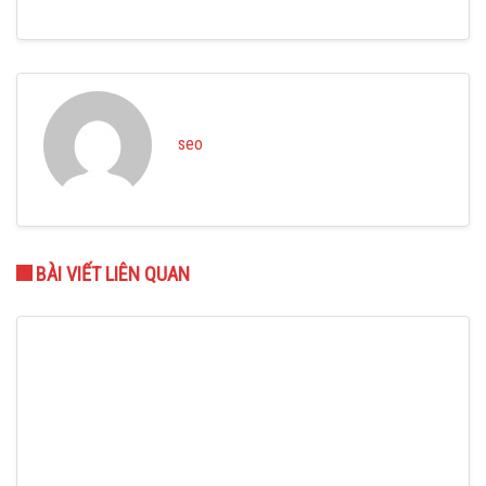
seo
BÀI VIẾT LIÊN QUAN