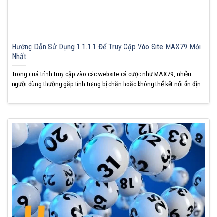
Hướng Dẫn Sử Dụng 1.1.1.1 Để Truy Cập Vào Site MAX79 Mới
Nhất
Trong quá trình truy cập vào các website cá cược như MAX79, nhiều
người dùng thường gặp tình trạng bị chặn hoặc không thể kết nối ổn định.
Một trong những giải pháp đơn giản, hiệu quả và phổ biến nhất hiện nay
chính là sử dụng 1.1.1.1. Bài viết dưới đây sẽ hướng dẫn...