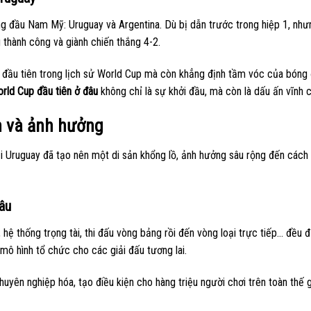
ng đầu Nam Mỹ: Uruguay và Argentina. Dù bị dẫn trước trong hiệp 1, như
 thành công và giành chiến thắng 4-2.
ch đầu tiên trong lịch sử World Cup mà còn khẳng định tầm vóc của bón
rld Cup đầu tiên ở đâu
không chỉ là sự khởi đầu, mà còn là dấu ấn vĩnh 
ên và ảnh hưởng
 Uruguay đã tạo nên một di sản khổng lồ, ảnh hưởng sâu rộng đến cách
đâu
hệ thống trọng tài, thi đấu vòng bảng rồi đến vòng loại trực tiếp… đều 
mô hình tổ chức cho các giải đấu tương lai.
huyên nghiệp hóa, tạo điều kiện cho hàng triệu người chơi trên toàn thế g