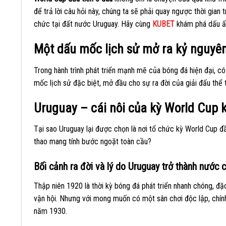
để trả lời câu hỏi này, chúng ta sẽ phải quay ngược thời gia
chức tại đất nước Uruguay. Hãy cùng
KUBET
khám phá dấu ấn
Một dấu mốc lịch sử mở ra kỷ nguyê
Trong hành trình phát triển mạnh mẽ của bóng đá hiện đại, có
mốc lịch sử đặc biệt, mở đầu cho sự ra đời của giải đấu thể th
Uruguay – cái nôi của kỳ World Cup 
Tại sao Uruguay lại được chọn là nơi tổ chức kỳ World Cup đầ
thao mang tính bước ngoặt toàn cầu?
Bối cảnh ra đời và lý do Uruguay trở thành nước 
Thập niên 1920 là thời kỳ bóng đá phát triển nhanh chóng, đặ
vận hội. Nhưng với mong muốn có một sân chơi độc lập, chính
năm 1930.