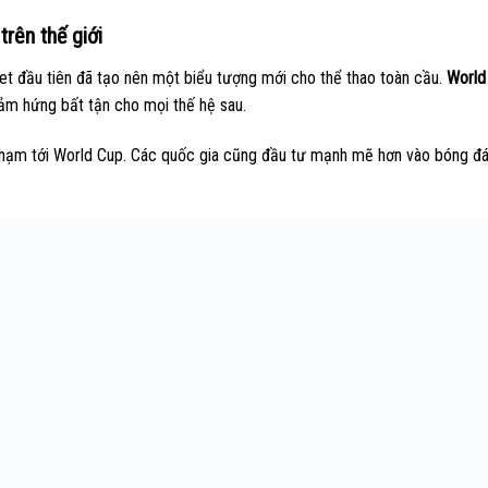
rên thế giới
et đầu tiên đã tạo nên một biểu tượng mới cho thể thao toàn cầu.
World
ảm hứng bất tận cho mọi thế hệ sau.
 chạm tới World Cup. Các quốc gia cũng đầu tư mạnh mẽ hơn vào bóng đá