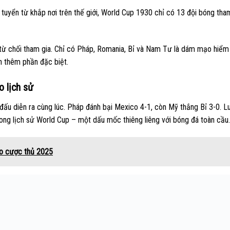
tuyển từ khắp nơi trên thế giới, World Cup 1930 chỉ có 13 đội bóng tha
 Âu từ chối tham gia. Chỉ có Pháp, Romania, Bỉ và Nam Tư là dám mạo hiểm
n thêm phần đặc biệt.
o lịch sử
đấu diễn ra cùng lúc. Pháp đánh bại Mexico 4-1, còn Mỹ thắng Bỉ 3-0. L
rong lịch sử World Cup – một dấu mốc thiêng liêng với bóng đá toàn cầu.
ho cược thủ 2025