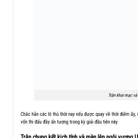
Trận khai mạc và
Chắc hẳn các lô thủ thời nay nếu được quay về thời điểm ấy,
vốn thi đấu đầy ấn tượng trong kỳ giải đầu tiên này.
Trận chung kết kịch tính và màn lên ngôi vương 