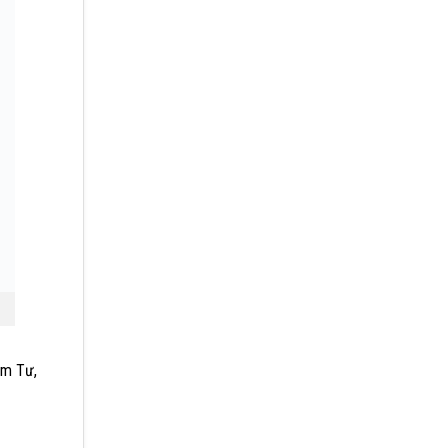
am Tư,