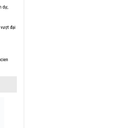
m dự,
 vượt đại
ucien