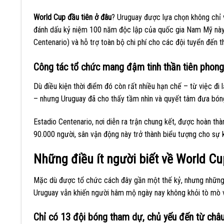
World Cup đầu tiên ở đâu
? Uruguay được lựa chọn không chỉ 
đánh dấu kỷ niệm 100 năm độc lập của quốc gia Nam Mỹ này.
Centenario) và hỗ trợ toàn bộ chi phí cho các đội tuyển đến 
Công tác tổ chức mang đậm tinh thần tiên phon
Dù điều kiện thời điểm đó còn rất nhiều hạn chế – từ việc đi l
– nhưng Uruguay đã cho thấy tầm nhìn và quyết tâm đưa bón
Estadio Centenario, nơi diễn ra trận chung kết, được hoàn th
90.000 người, sân vận động này trở thành biểu tượng cho sự k
Những điều ít người biết về World Cu
Mặc dù được tổ chức cách đây gần một thế kỷ, nhưng nhữn
Uruguay vẫn khiến người hâm mộ ngày nay không khỏi tò mò và
Chỉ có 13 đội bóng tham dự, chủ yếu đến từ châ