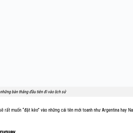
 những bàn thắng đầu tiên đi vào lịch sử
 sẽ rất muốn “đặt kèo” vào những cái tên mới toanh như Argentina hay N
Uruguay