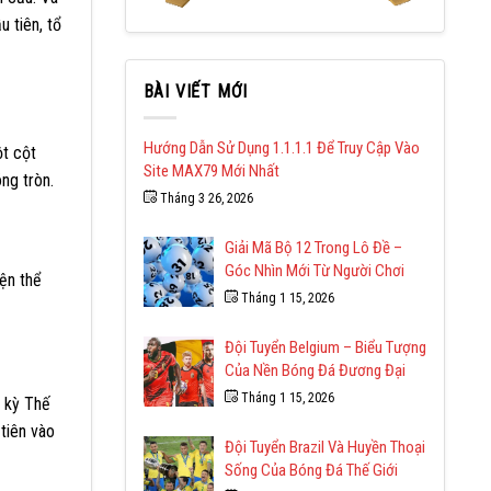
 tiên, tổ
BÀI VIẾT MỚI
Hướng Dẫn Sử Dụng 1.1.1.1 Để Truy Cập Vào
ột cột
Site MAX79 Mới Nhất
ng tròn.
Tháng 3 26, 2026
Giải Mã Bộ 12 Trong Lô Đề –
Góc Nhìn Mới Từ Người Chơi
iện thể
Tháng 1 15, 2026
Đội Tuyển Belgium – Biểu Tượng
Của Nền Bóng Đá Đương Đại
Tháng 1 15, 2026
c kỳ Thế
tiên vào
Đội Tuyển Brazil Và Huyền Thoại
Sống Của Bóng Đá Thế Giới