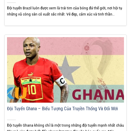
Đội tuyển Brazil luôn được xem là trái tim của bóng đá thế giới, nơi hội tụ
những vũ công sân cỏ xuất sắc nhất. Vẻ đẹp, cảm xúc và tinh thần
Samba chính là thương hiệu trường tồn của họ. Hãy cùng KUBET khám
phá huyền thoại bóng đá toàn cầu này. Đội tuyển...
Đội Tuyển Ghana – Biểu Tượng Của Truyền Thống Và Đổi Mới
Đội tuyển Ghana không chỉ là một trong những đội tuyển mạnh nhất châu