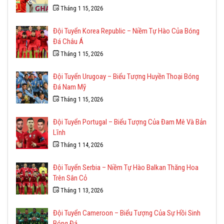
Tháng 1 15, 2026
Đội Tuyển Korea Republic – Niềm Tự Hào Của Bóng
Đá Châu Á
Tháng 1 15, 2026
Đội Tuyển Urugoay – Biểu Tượng Huyền Thoại Bóng
Đá Nam Mỹ
Tháng 1 15, 2026
Đội Tuyển Portugal – Biểu Tượng Của Đam Mê Và Bản
Lĩnh
Tháng 1 14, 2026
Đội Tuyển Serbia – Niềm Tự Hào Balkan Thăng Hoa
Trên Sân Cỏ
Tháng 1 13, 2026
Đội Tuyển Cameroon – Biểu Tượng Của Sự Hồi Sinh
Bóng Đá