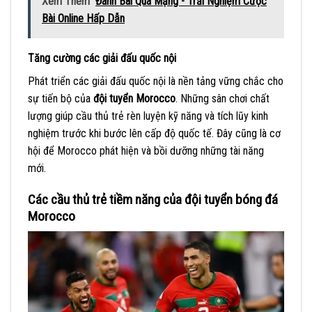
Xem Thêm
Đánh Bài Qua Mạng - Trải Nghiệm Cược
Bài Online Hấp Dẫn
Tăng cường các giải đấu quốc nội
Phát triển các giải đấu quốc nội là nền tảng vững chắc cho
sự tiến bộ của
đội tuyển Morocco
. Những sân chơi chất
lượng giúp cầu thủ trẻ rèn luyện kỹ năng và tích lũy kinh
nghiệm trước khi bước lên cấp độ quốc tế. Đây cũng là cơ
hội để Morocco phát hiện và bồi dưỡng những tài năng
mới.
Các cầu thủ trẻ tiềm năng của đội tuyển bóng đá
Morocco