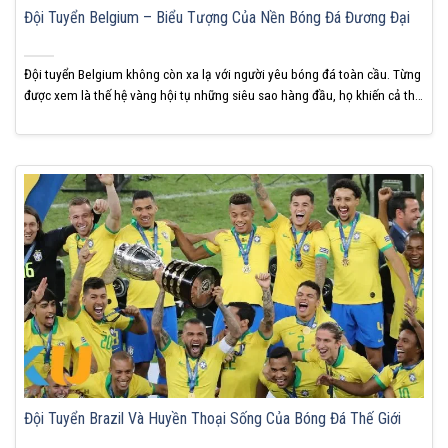
Đội Tuyển Belgium – Biểu Tượng Của Nền Bóng Đá Đương Đại
Đội tuyển Belgium không còn xa lạ với người yêu bóng đá toàn cầu. Từng
được xem là thế hệ vàng hội tụ những siêu sao hàng đầu, họ khiến cả thế
giới kỳ vọng. Nhưng đằng sau ánh hào quang là nhiều điều chưa từng
được nói ra. KUBET sẽ giúp bạn nhìn nhận...
Đội Tuyển Brazil Và Huyền Thoại Sống Của Bóng Đá Thế Giới