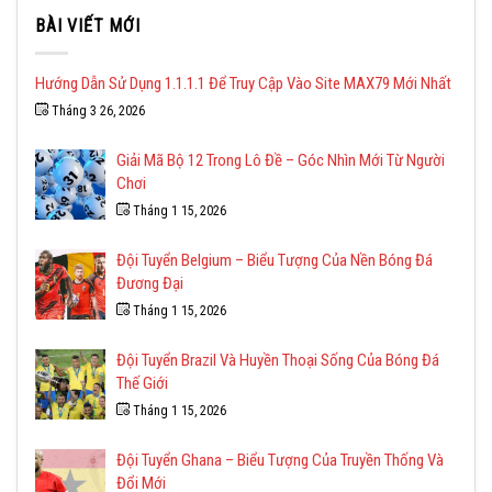
BÀI VIẾT MỚI
Hướng Dẫn Sử Dụng 1.1.1.1 Để Truy Cập Vào Site MAX79 Mới Nhất
Tháng 3 26, 2026
Giải Mã Bộ 12 Trong Lô Đề – Góc Nhìn Mới Từ Người
Chơi
Tháng 1 15, 2026
Đội Tuyển Belgium – Biểu Tượng Của Nền Bóng Đá
Đương Đại
Tháng 1 15, 2026
Đội Tuyển Brazil Và Huyền Thoại Sống Của Bóng Đá
Thế Giới
Tháng 1 15, 2026
Đội Tuyển Ghana – Biểu Tượng Của Truyền Thống Và
Đổi Mới