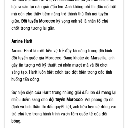
hội ra sân tại các giải đấu lớn. Anh không chỉ thi đấu nổi bật
mà còn cho thấy tiềm năng trở thành thủ lĩnh nơi tuyến
giữa.
Đội tuyển Morocco
kỳ vọng anh sẽ là nhân tố chủ
chốt trong tương lai gần.
Amine Harit
Amine Harit là một tiền vệ trẻ đầy tài năng trong đội hình
đội tuyển quốc gia Morocco. Đang khoác áo Marseille, anh
gây ấn tượng với kỹ thuật cá nhân mượt mà và lối chơi
sáng tạo. Harit luôn biết cách tạo đột biến trong các tình
huống tấn công.
Sự hiện diện của Harit trong những giải đấu lớn đã mang lại
nhiều điểm sáng cho
đội tuyển Morocco
. Với phong độ ổn
định và tinh thần thi đấu quyết liệt, anh hứa hẹn sẽ đóng vai
trò chủ lực trong hành trình vươn tầm quốc tế của đội
bóng.