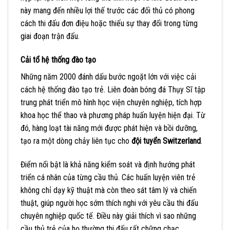
này mang đến nhiều lợi thế trước các đối thủ có phong
cách thi đấu đơn điệu hoặc thiếu sự thay đổi trong từng
giai đoạn trận đấu.
Cải tổ hệ thống đào tạo
Những năm 2000 đánh dấu bước ngoặt lớn với việc cải
cách hệ thống đào tạo trẻ. Liên đoàn bóng đá Thụy Sĩ tập
trung phát triển mô hình học viện chuyên nghiệp, tích hợp
khoa học thể thao và phương pháp huấn luyện hiện đại. Từ
đó, hàng loạt tài năng mới được phát hiện và bồi dưỡng,
tạo ra một dòng chảy liên tục cho
đội tuyển Switzerland
.
Điểm nổi bật là khả năng kiểm soát và định hướng phát
triển cá nhân của từng cầu thủ. Các huấn luyện viên trẻ
không chỉ dạy kỹ thuật mà còn theo sát tâm lý và chiến
thuật, giúp người học sớm thích nghi với yêu cầu thi đấu
chuyên nghiệp quốc tế. Điều này giải thích vì sao những
cầu thủ trẻ của họ thường thi đấu rất chững chạc.