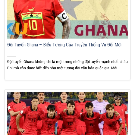
Đội Tuyển Ghana – Biểu Tượng Của Truyền Thống Và Đổi Mới
Đội tuyển Ghana không chỉ là một trong những đội tuyển mạnh nhất châu
Phi mà còn được biết đến như một tượng đài văn hóa quốc gia. Môi
trường bóng đá của Ghana là nơi giao thoa giữa truyền thống bản địa và
những đổi mới trong tư duy hiện đại, tạo nên bức...