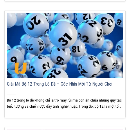
chính là sử dụng 1.1.1.1. Bài viết dưới đây sẽ hướng dẫn...
Giải Mã Bộ 12 Trong Lô Đề – Góc Nhìn Mới Từ Người Chơi
Bộ 12 trong lô đề không chỉ là trò may rủi mà còn ẩn chứa những quy tắc,
biểu tượng và chiến lược đầy tính nghệ thuật. Trong đó, bộ 12 là một tổ
hợp đặc biệt, mang theo nhiều ý nghĩa sâu xa mà không phải ai cũng
hiểu rõ. Hãy cùng KUBET giải...