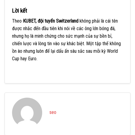
Lời kết
Theo
KUBET, đội tuyển Switzerland
không phải là cái tên
được nhắc đến đầu tiên khi nói về các ông lớn bóng đá,
nhưng họ là minh chứng cho sức mạnh của sự bền bỉ,
chiến lược và lòng tin vào sự khác biệt. Một tập thể không
ồn ào nhưng luôn để lại dấu ấn sâu sắc sau mỗi kỳ World
Cup hay Euro.
seo