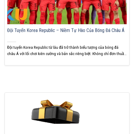
Đội Tuyển Korea Republic – Niềm Tự Hào Của Bóng Đá Châu Á
Đội tuyển Korea Republic từ lâu đã trở thành biểu tượng của bóng đá
châu Á với lối chơi kiên cường và bản sắc riêng biệt. Không chỉ đơn thuần
là một đội tuyển mạnh trong khu vực, họ còn nhiều lần khiến các ông lớn
châu Âu nếm mùi thất bại. KUBET cho biết...