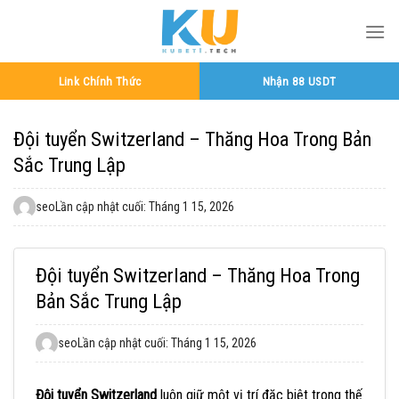
Bỏ
qua
nội
dung
Link Chính Thức
Nhận 88 USDT
Đội tuyển Switzerland – Thăng Hoa Trong Bản
Sắc Trung Lập
seo
Lần cập nhật cuối: Tháng 1 15, 2026
Đội tuyển Switzerland – Thăng Hoa Trong
Bản Sắc Trung Lập
seo
Lần cập nhật cuối: Tháng 1 15, 2026
Đội tuyển Switzerland
luôn giữ một vị trí đặc biệt trong thế