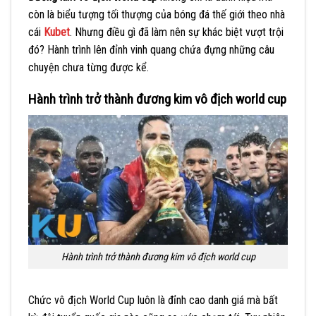
còn là biểu tượng tối thượng của bóng đá thế giới theo nhà
cái
Kubet
. Nhưng điều gì đã làm nên sự khác biệt vượt trội
đó? Hành trình lên đỉnh vinh quang chứa đựng những câu
chuyện chưa từng được kể.
Hành trình trở thành đương kim vô địch world cup
Hành trình trở thành đương kim vô địch world cup
Chức vô địch World Cup luôn là đỉnh cao danh giá mà bất