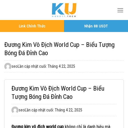
Bỏ
qua
nội
dung
Link Chính Thức
Nhận 88 USDT
Đương Kim Vô Địch World Cup – Biểu Tượng
Bóng Đá Đỉnh Cao
seo
Lần cập nhật cuối: Tháng 4 22, 2025
Đương Kim Vô Địch World Cup – Biểu
Tượng Bóng Đá Đỉnh Cao
seo
Lần cập nhật cuối: Tháng 4 22, 2025
Đương kim vô địch world cup
không chỉ là danh hiệu mà