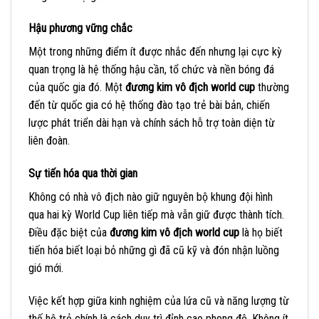
Hậu phương vững chắc
Một trong những điểm ít được nhắc đến nhưng lại cực kỳ
quan trọng là hệ thống hậu cần, tổ chức và nền bóng đá
của quốc gia đó. Một
đương kim vô địch world cup
thường
đến từ quốc gia có hệ thống đào tạo trẻ bài bản, chiến
lược phát triển dài hạn và chính sách hỗ trợ toàn diện từ
liên đoàn.
Sự tiến hóa qua thời gian
Không có nhà vô địch nào giữ nguyên bộ khung đội hình
qua hai kỳ World Cup liên tiếp mà vẫn giữ được thành tích.
Điều đặc biệt của
đương kim vô địch world cup
là họ biết
tiến hóa biết loại bỏ những gì đã cũ kỹ và đón nhận luồng
gió mới.
Việc kết hợp giữa kinh nghiệm của lứa cũ và năng lượng từ
thế hệ trẻ chính là cách duy trì đỉnh cao phong độ. Không ít