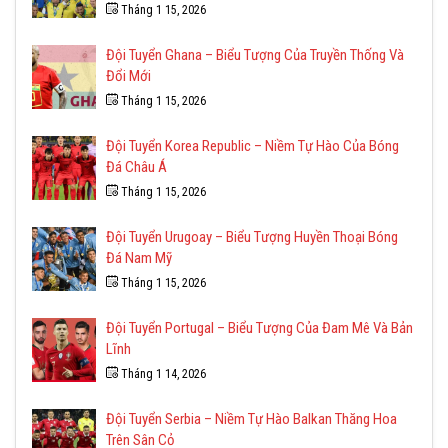
Tháng 1 15, 2026
Đội Tuyển Ghana – Biểu Tượng Của Truyền Thống Và
Đổi Mới
Tháng 1 15, 2026
Đội Tuyển Korea Republic – Niềm Tự Hào Của Bóng
Đá Châu Á
Tháng 1 15, 2026
Đội Tuyển Urugoay – Biểu Tượng Huyền Thoại Bóng
Đá Nam Mỹ
Tháng 1 15, 2026
Đội Tuyển Portugal – Biểu Tượng Của Đam Mê Và Bản
Lĩnh
Tháng 1 14, 2026
Đội Tuyển Serbia – Niềm Tự Hào Balkan Thăng Hoa
Trên Sân Cỏ