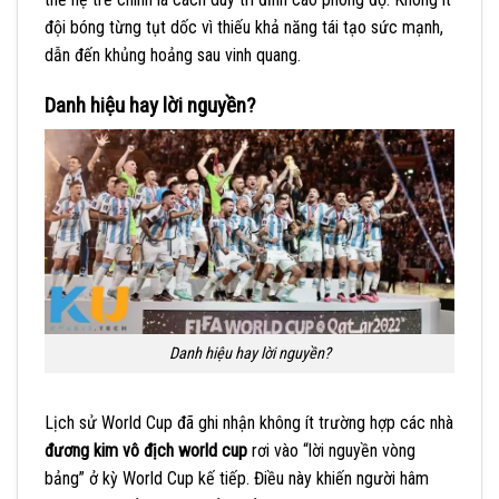
đội bóng từng tụt dốc vì thiếu khả năng tái tạo sức mạnh,
dẫn đến khủng hoảng sau vinh quang.
Danh hiệu hay lời nguyền?
Danh hiệu hay lời nguyền?
Lịch sử World Cup đã ghi nhận không ít trường hợp các nhà
đương kim vô địch world cup
rơi vào “lời nguyền vòng
bảng” ở kỳ World Cup kế tiếp. Điều này khiến người hâm