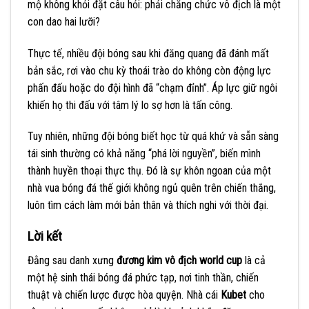
mộ không khỏi đặt câu hỏi: phải chăng chức vô địch là một
con dao hai lưỡi?
Thực tế, nhiều đội bóng sau khi đăng quang đã đánh mất
bản sắc, rơi vào chu kỳ thoái trào do không còn động lực
phấn đấu hoặc do đội hình đã “chạm đỉnh”. Áp lực giữ ngôi
khiến họ thi đấu với tâm lý lo sợ hơn là tấn công.
Tuy nhiên, những đội bóng biết học từ quá khứ và sẵn sàng
tái sinh thường có khả năng “phá lời nguyền”, biến mình
thành huyền thoại thực thụ. Đó là sự khôn ngoan của một
nhà vua bóng đá thế giới không ngủ quên trên chiến thắng,
luôn tìm cách làm mới bản thân và thích nghi với thời đại.
Lời kết
Đằng sau danh xưng
đương kim vô địch world cup
là cả
một hệ sinh thái bóng đá phức tạp, nơi tinh thần, chiến
thuật và chiến lược được hòa quyện. Nhà cái
Kubet
cho