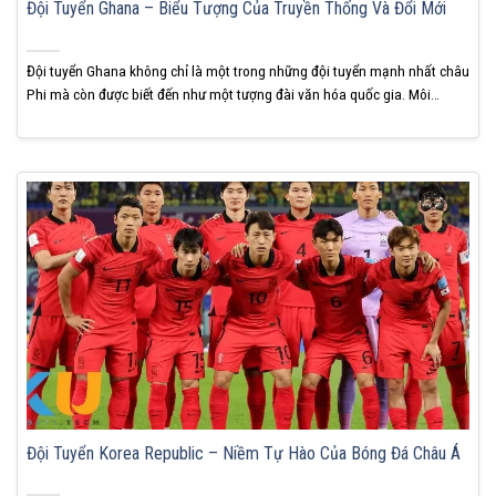
Đội Tuyển Ghana – Biểu Tượng Của Truyền Thống Và Đổi Mới
Đội tuyển Ghana không chỉ là một trong những đội tuyển mạnh nhất châu
Phi mà còn được biết đến như một tượng đài văn hóa quốc gia. Môi
trường bóng đá của Ghana là nơi giao thoa giữa truyền thống bản địa và
những đổi mới trong tư duy hiện đại, tạo nên bức...
Đội Tuyển Korea Republic – Niềm Tự Hào Của Bóng Đá Châu Á