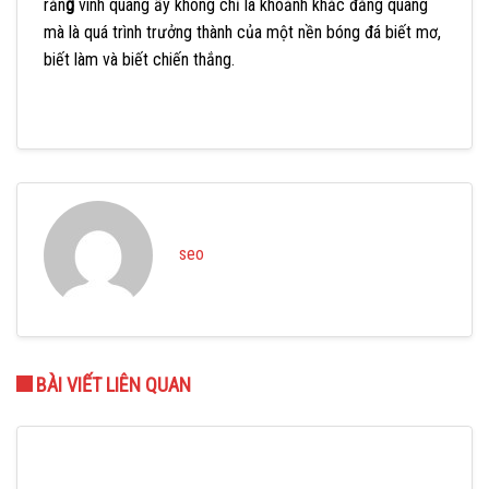
rằn
g
vinh quang ấy không chỉ là khoảnh khắc đăng quang
mà là quá trình trưởng thành của một nền bóng đá biết mơ,
biết làm và biết chiến thắng.
seo
BÀI VIẾT LIÊN QUAN