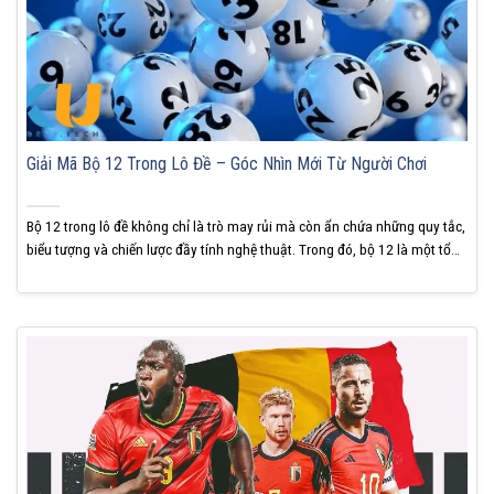
Giải Mã Bộ 12 Trong Lô Đề – Góc Nhìn Mới Từ Người Chơi
Bộ 12 trong lô đề không chỉ là trò may rủi mà còn ẩn chứa những quy tắc,
biểu tượng và chiến lược đầy tính nghệ thuật. Trong đó, bộ 12 là một tổ
hợp đặc biệt, mang theo nhiều ý nghĩa sâu xa mà không phải ai cũng
hiểu rõ. Hãy cùng KUBET giải...