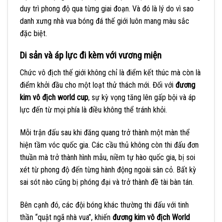
duy trì phong độ qua từng giai đoạn. Và đó là lý do vì sao
danh xưng nhà vua bóng đá thế giới luôn mang màu sắc
đặc biệt.
Di sản và áp lực đi kèm với vương miện
Chức vô địch thế giới không chỉ là điểm kết thúc mà còn là
điểm khởi đầu cho một loạt thử thách mới. Đối với
đương
kim vô địch world cup
, sự kỳ vọng tăng lên gấp bội và áp
lực đến từ mọi phía là điều không thể tránh khỏi.
Mỗi trận đấu sau khi đăng quang trở thành một màn thể
hiện tầm vóc quốc gia. Các cầu thủ không còn thi đấu đơn
thuần mà trở thành hình mẫu, niềm tự hào quốc gia, bị soi
xét từ phong độ đến từng hành động ngoài sân cỏ. Bất kỳ
sai sót nào cũng bị phóng đại và trở thành đề tài bàn tán.
Bên cạnh đó, các đội bóng khác thường thi đấu với tinh
thần “quật ngã nhà vua”, khiến
đương kim vô địch World