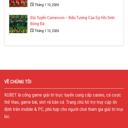
Tháng 1 13, 2026
Đội Tuyển Cameroon – Biểu Tượng Của Sự Hồi Sinh
Bóng Đá
Tháng 1 13, 2026
VỀ CHÚNG TÔI
KUBET
là cổng game giải trí trực tuyến cung cấp casino, cá cược
thể thao, game bài, slot và bắn cá. Trang chủ hỗ trợ truy cập ổn
định trên mobile & PC, phù hợp cho người chơi tham gia giải trí mọi
lúc.