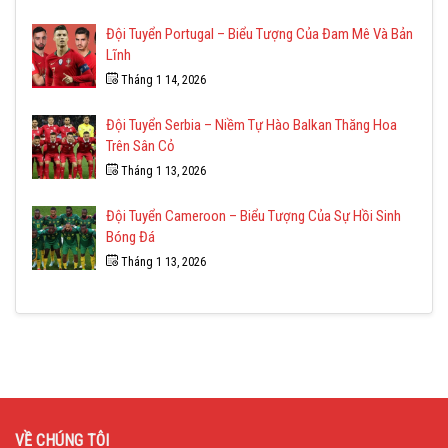
Đội Tuyển Portugal – Biểu Tượng Của Đam Mê Và Bản
Lĩnh
Tháng 1 14, 2026
Đội Tuyển Serbia – Niềm Tự Hào Balkan Thăng Hoa
Trên Sân Cỏ
Tháng 1 13, 2026
Đội Tuyển Cameroon – Biểu Tượng Của Sự Hồi Sinh
Bóng Đá
Tháng 1 13, 2026
VỀ CHÚNG TÔI