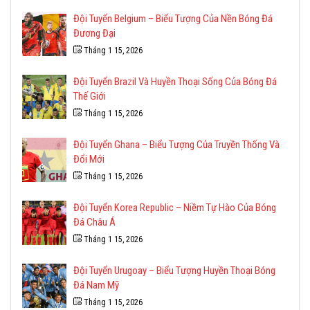
Đội Tuyển Belgium – Biểu Tượng Của Nền Bóng Đá
Đương Đại
Tháng 1 15, 2026
Đội Tuyển Brazil Và Huyền Thoại Sống Của Bóng Đá
Thế Giới
Tháng 1 15, 2026
Đội Tuyển Ghana – Biểu Tượng Của Truyền Thống Và
Đổi Mới
Tháng 1 15, 2026
Đội Tuyển Korea Republic – Niềm Tự Hào Của Bóng
Đá Châu Á
Tháng 1 15, 2026
Đội Tuyển Urugoay – Biểu Tượng Huyền Thoại Bóng
Đá Nam Mỹ
Tháng 1 15, 2026