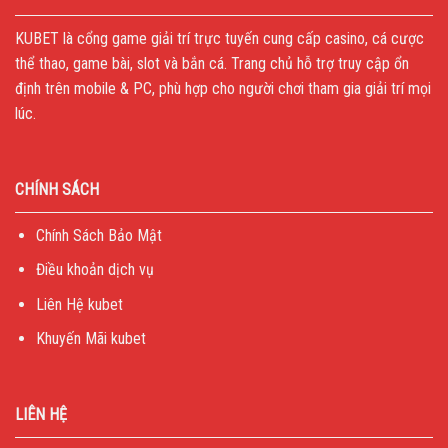
KUBET
là cổng game giải trí trực tuyến cung cấp casino, cá cược
thể thao, game bài, slot và bắn cá. Trang chủ hỗ trợ truy cập ổn
định trên mobile & PC, phù hợp cho người chơi tham gia giải trí mọi
lúc.
CHÍNH SÁCH
Chính Sách Bảo Mật
Điều khoản dịch vụ
Liên Hệ kubet
Khuyến Mãi kubet
LIÊN HỆ