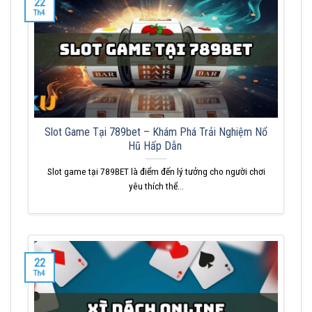
22
Th4
Slot Game Tại 789bet – Khám Phá Trải Nghiệm Nổ
Hũ Hấp Dẫn
Slot game tại 789BET là điểm đến lý tưởng cho người chơi
yêu thích thể...
22
Th4