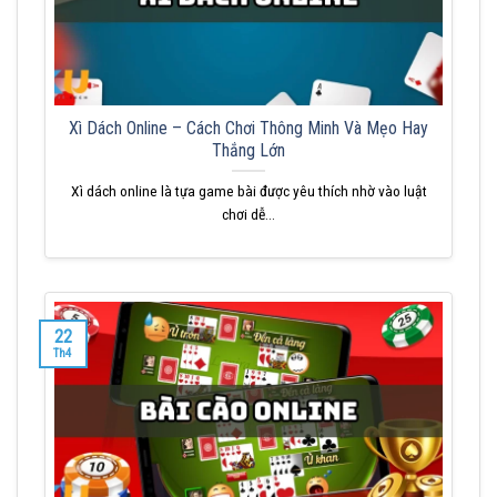
Xì Dách Online – Cách Chơi Thông Minh Và Mẹo Hay
Thắng Lớn
Xì dách online là tựa game bài được yêu thích nhờ vào luật
chơi dễ...
22
Th4