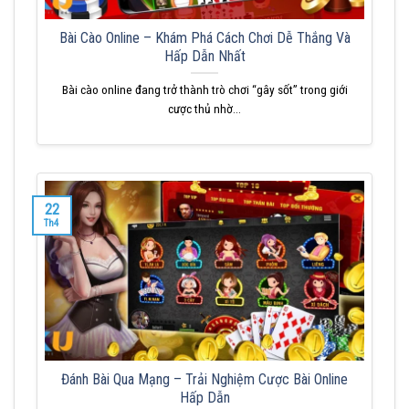
Bài Cào Online – Khám Phá Cách Chơi Dễ Thắng Và
Hấp Dẫn Nhất
Bài cào online đang trở thành trò chơi “gây sốt” trong giới
cược thủ nhờ...
22
Th4
Đánh Bài Qua Mạng – Trải Nghiệm Cược Bài Online
Hấp Dẫn