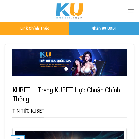
Bỏ
qua
nội
dung
Link Chính Thức
Nhận 88 USDT
KUBET – Trang KUBET Hợp Chuẩn Chính
Thống
TIN TỨC KUBET