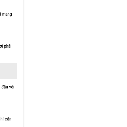
hỉ mang
ơi phải
 đấu với
Chỉ cần