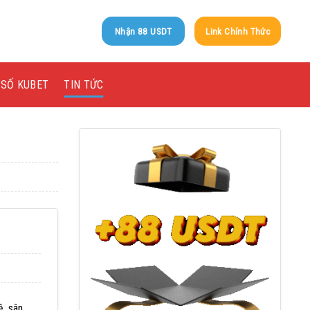
Nhận 88 USDT
Link Chính Thức
 SỐ KUBET
TIN TỨC
ệ, sân