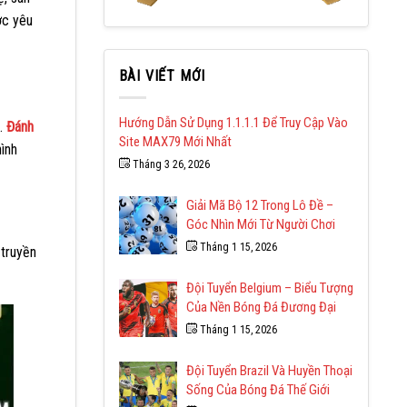
ợc yêu
BÀI VIẾT MỚI
Hướng Dẫn Sử Dụng 1.1.1.1 Để Truy Cập Vào
n.
Đánh
Site MAX79 Mới Nhất
hình
Tháng 3 26, 2026
Giải Mã Bộ 12 Trong Lô Đề –
Góc Nhìn Mới Từ Người Chơi
Tháng 1 15, 2026
 truyền
Đội Tuyển Belgium – Biểu Tượng
Của Nền Bóng Đá Đương Đại
Tháng 1 15, 2026
Đội Tuyển Brazil Và Huyền Thoại
Sống Của Bóng Đá Thế Giới