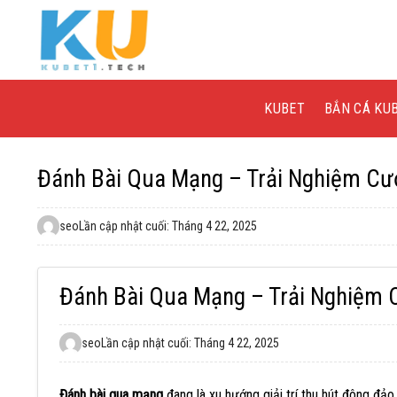
Bỏ
qua
nội
dung
KUBET
BẮN CÁ KU
Đánh Bài Qua Mạng – Trải Nghiệm Cượ
seo
Lần cập nhật cuối: Tháng 4 22, 2025
Đánh Bài Qua Mạng – Trải Nghiệm 
seo
Lần cập nhật cuối: Tháng 4 22, 2025
Đánh bài qua mạng
đang là xu hướng giải trí thu hút đông đả