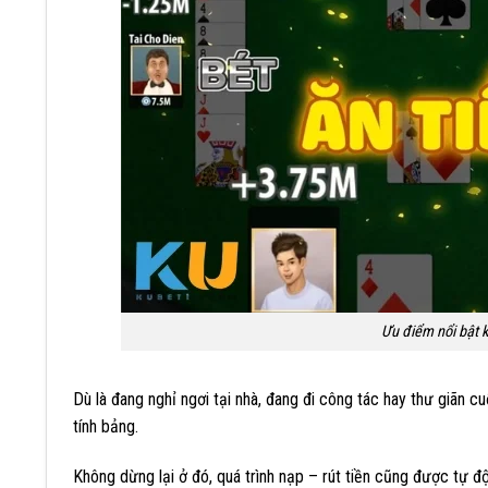
Ưu điểm nổi bật 
Dù là đang nghỉ ngơi tại nhà, đang đi công tác hay thư giãn c
tính bảng.
Không dừng lại ở đó, quá trình nạp – rút tiền cũng được tự 