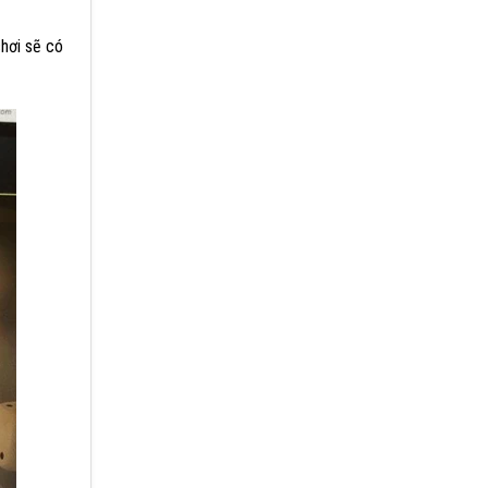
hơi sẽ có