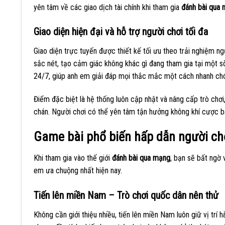
yên tâm về các giao dịch tài chính khi tham gia
đánh bài qua
Giao diện hiện đại và hỗ trợ người chơi tối đa
Giao diện trực tuyến được thiết kế tối ưu theo trải nghiệm n
sắc nét, tạo cảm giác không khác gì đang tham gia tại một sòn
24/7, giúp anh em giải đáp mọi thắc mắc một cách nhanh ch
Điểm đặc biệt là hệ thống luôn cập nhật và nâng cấp trò chơ
chán. Người chơi có thể yên tâm tận hưởng không khí cược b
Game bài phổ biến hấp dẫn người ch
Khi tham gia vào thế giới
đánh bài qua mạng
, bạn sẽ bất ngờ
em ưa chuộng nhất hiện nay.
Tiến lên miền Nam – Trò chơi quốc dân nên thử
Không cần giới thiệu nhiều, tiến lên miền Nam luôn giữ vị trí 