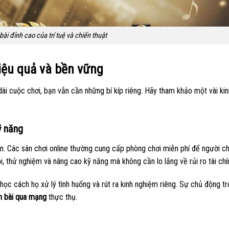
ài đỉnh cao của trí tuệ và chiến thuật
iệu quả và bền vững
dài cuộc chơi, bạn vẫn cần những bí kíp riêng. Hãy tham khảo một vài ki
ỹ năng
ặn. Các sân chơi online thường cung cấp phòng chơi miễn phí để người ch
, thử nghiệm và nâng cao kỹ năng mà không cần lo lắng về rủi ro tài chí
ọc cách họ xử lý tình huống và rút ra kinh nghiệm riêng. Sự chủ động tr
h bài qua mạng
thực thụ.