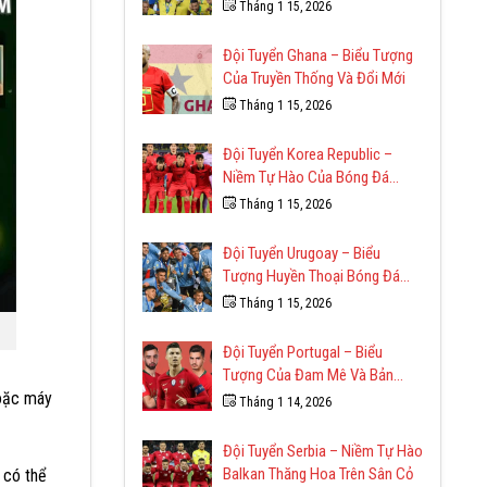
Tháng 1 15, 2026
Đội Tuyển Ghana – Biểu Tượng
Của Truyền Thống Và Đổi Mới
Tháng 1 15, 2026
Đội Tuyển Korea Republic –
Niềm Tự Hào Của Bóng Đá
Châu Á
Tháng 1 15, 2026
Đội Tuyển Urugoay – Biểu
Tượng Huyền Thoại Bóng Đá
Nam Mỹ
Tháng 1 15, 2026
Đội Tuyển Portugal – Biểu
Tượng Của Đam Mê Và Bản
hoặc máy
Lĩnh
Tháng 1 14, 2026
Đội Tuyển Serbia – Niềm Tự Hào
Balkan Thăng Hoa Trên Sân Cỏ
 có thể