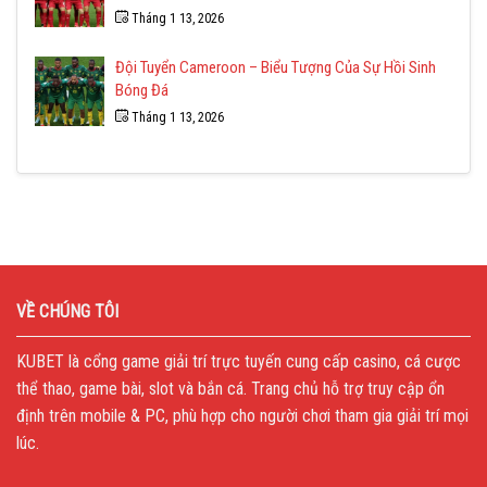
Tháng 1 13, 2026
Đội Tuyển Cameroon – Biểu Tượng Của Sự Hồi Sinh
Bóng Đá
Tháng 1 13, 2026
VỀ CHÚNG TÔI
KUBET
là cổng game giải trí trực tuyến cung cấp casino, cá cược
thể thao, game bài, slot và bắn cá. Trang chủ hỗ trợ truy cập ổn
định trên mobile & PC, phù hợp cho người chơi tham gia giải trí mọi
lúc.