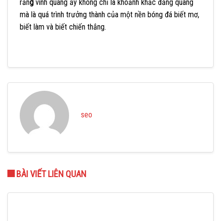
rằn
g
vinh quang ấy không chỉ là khoảnh khắc đăng quang
mà là quá trình trưởng thành của một nền bóng đá biết mơ,
biết làm và biết chiến thắng.
seo
BÀI VIẾT LIÊN QUAN