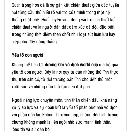
Quan trọng hơn cả là sự gắn kết chiến thuật giữa các tuyến
nơi từng cầu thủ hiểu rõ vai trò của mình trong một hệ
thống chặt chẽ. Huấn luyện viên đóng vai trò nhà thiết kế
chiến thuật và là người dẫn dắt cảm xúc cả đội, đặc biệt
trong những thời điểm then chốt như loạt sút luân lưu hay
hiệp phụ đầy căng thẳng.
Yếu tố con người
Không thể bàn tới
đương kim vô địch world cup
mà bỏ qua
yếu tố con người. Đây là nơi quy tụ của những thủ lĩnh thực
thụ trên sân cỏ, từ đội trưởng bản lĩnh cho đến thủ môn
xuất sắc và những cầu thủ tạo nên đột phá.
Ngoài năng lực chuyên môn, tinh thần chiến đấu, khả năng
xử lý áp lực và sự đoàn kết là yếu tố phân biệt nhà vô địch
với phần còn lại. Không ít trường hợp, những đội hình tưởng
chừng không mạnh lại lên ngôi nhờ sức mạnh tinh thần,
lòng tin và sự gắn bó.