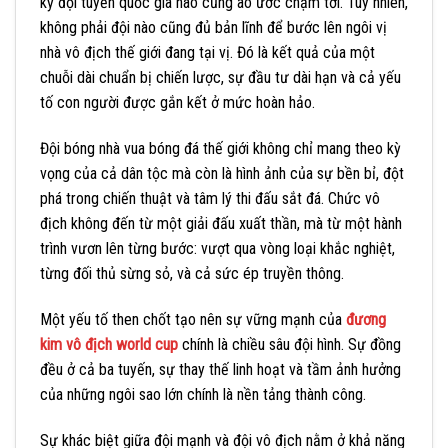
kỳ đội tuyển quốc gia nào cũng ao ước chạm tới. Tuy nhiên,
không phải đội nào cũng đủ bản lĩnh để bước lên ngôi vị
nhà vô địch thế giới đang tại vị. Đó là kết quả của một
chuỗi dài chuẩn bị chiến lược, sự đầu tư dài hạn và cả yếu
tố con người được gắn kết ở mức hoàn hảo.
Đội bóng nhà vua bóng đá thế giới không chỉ mang theo kỳ
vọng của cả dân tộc mà còn là hình ảnh của sự bền bỉ, đột
phá trong chiến thuật và tâm lý thi đấu sắt đá. Chức vô
địch không đến từ một giải đấu xuất thần, mà từ một hành
trình vươn lên từng bước: vượt qua vòng loại khắc nghiệt,
từng đối thủ sừng sỏ, và cả sức ép truyền thông.
Một yếu tố then chốt tạo nên sự vững mạnh của
đương
kim vô địch world cup
chính là chiều sâu đội hình. Sự đồng
đều ở cả ba tuyến, sự thay thế linh hoạt và tầm ảnh hưởng
của những ngôi sao lớn chính là nền tảng thành công.
Sự khác biệt giữa đội mạnh và đội vô địch nằm ở khả năng