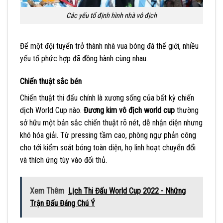
Các yếu tố định hình nhà vô địch
Để một đội tuyển trở thành nhà vua bóng đá thế giới, nhiều
yếu tố phức hợp đã đồng hành cùng nhau.
Chiến thuật sắc bén
Chiến thuật thi đấu chính là xương sống của bất kỳ chiến
dịch World Cup nào.
Đương kim vô địch world cup
thường
sở hữu một bản sắc chiến thuật rõ nét, dễ nhận diện nhưng
khó hóa giải. Từ pressing tầm cao, phòng ngự phản công
cho tới kiểm soát bóng toàn diện, họ linh hoạt chuyển đổi
và thích ứng tùy vào đối thủ.
Xem Thêm
Lịch Thi Đấu World Cup 2022 - Những
Trận Đấu Đáng Chú Ý