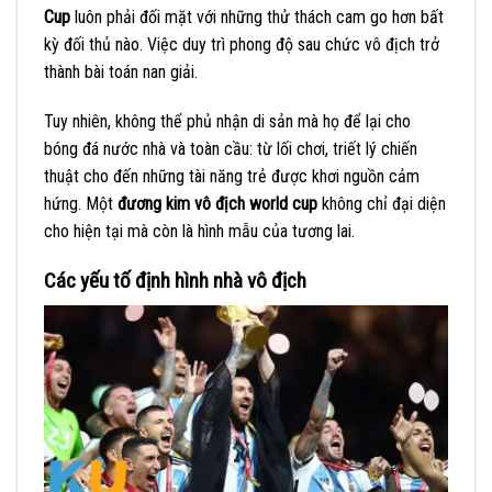
Cup
luôn phải đối mặt với những thử thách cam go hơn bất
kỳ đối thủ nào. Việc duy trì phong độ sau chức vô địch trở
thành bài toán nan giải.
Tuy nhiên, không thể phủ nhận di sản mà họ để lại cho
bóng đá nước nhà và toàn cầu: từ lối chơi, triết lý chiến
thuật cho đến những tài năng trẻ được khơi nguồn cảm
hứng. Một
đương kim vô địch world cup
không chỉ đại diện
cho hiện tại mà còn là hình mẫu của tương lai.
Các yếu tố định hình nhà vô địch