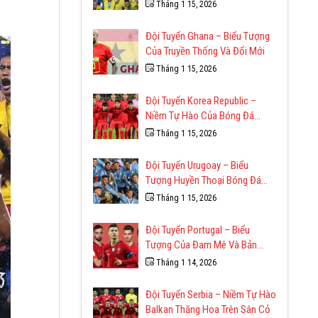
Tháng 1 15, 2026
Đội Tuyển Ghana – Biểu Tượng
Của Truyền Thống Và Đổi Mới
Tháng 1 15, 2026
Đội Tuyển Korea Republic –
Niềm Tự Hào Của Bóng Đá
Châu Á
Tháng 1 15, 2026
Đội Tuyển Urugoay – Biểu
Tượng Huyền Thoại Bóng Đá
Nam Mỹ
Tháng 1 15, 2026
Đội Tuyển Portugal – Biểu
Tượng Của Đam Mê Và Bản
Lĩnh
Tháng 1 14, 2026
Đội Tuyển Serbia – Niềm Tự Hào
Balkan Thăng Hoa Trên Sân Cỏ