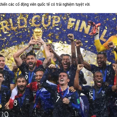
 khiến các cổ động viên quốc tế có trải nghiệm tuyệt vời.