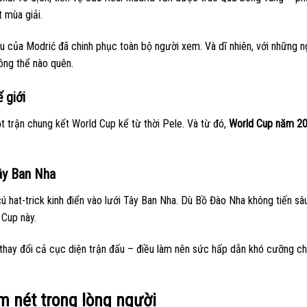
 mùa giải.
ấu của Modrić đã chinh phục toàn bộ người xem. Và dĩ nhiên, với những n
ông thể nào quên.
 giới
t trận chung kết World Cup kể từ thời Pele. Và từ đó,
World Cup năm 2
Tây Ban Nha
ú hat-trick kinh điển vào lưới Tây Ban Nha. Dù Bồ Đào Nha không tiến sâ
 Cup này.
 thay đổi cả cục diện trận đấu – điều làm nên sức hấp dẫn khó cưỡng c
m nét trong lòng người