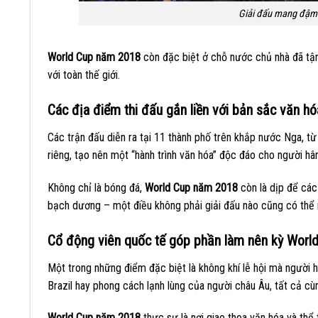
Giải đấu mang đậm 
World Cup năm 2018
còn đặc biệt ở chỗ nước chủ nhà đã tận 
với toàn thế giới.
Các địa điểm thi đấu gắn liền với bản sắc văn h
Các trận đấu diễn ra tại 11 thành phố trên khắp nước Nga, 
riêng, tạo nên một “hành trình văn hóa” độc đáo cho người h
Không chỉ là bóng đá,
World Cup năm 2018
còn là dịp để các
bạch dương – một điều không phải giải đấu nào cũng có thể 
Cổ động viên quốc tế góp phần làm nên kỳ World
Một trong những điểm đặc biệt là không khí lễ hội mà người
Brazil hay phong cách lạnh lùng của người châu Âu, tất cả cù
World Cup năm 2018
thực sự là nơi giao thoa văn hóa và thể