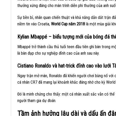
thưởng xứng đáng cho màn trình diễn phi thường của anh suốt
Sự bền bỉ, nhãn quan chiến thuật và khả năng dẫn dắt trận đ
niềm tin vào Croatia,
World Cup năm 2018
là một mùa giải kh
Kylian Mbappé – biểu tượng mới của bóng đá thế
Mbappé trở thành cầu thủ tuổi teen đầu tiên ghi bàn trong mộ
là bàn đạp cho sự nghiệp đỉnh cao của anh sau này.
Cistiano Ronaldo và hat-trick đỉnh cao vào lưới 
Ngay trận mở màn, Ronaldo đã khiến người chơi bùng nổ với c
cá nhân CR7 đã mang lại khoảnh khắc đáng nhớ cho kỳ World
Đó là minh chứng cho thấy: một cá nhân xuất sắc vẫn có thể
người tham gia dự đoán.
Tầm ảnh hưởng lâu dài và dấu ấn đậ