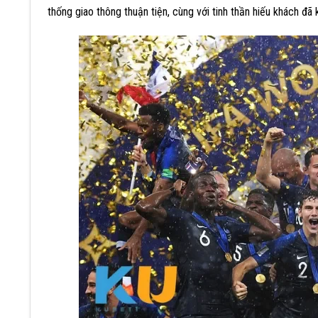
thống giao thông thuận tiện, cùng với tinh thần hiếu khách đã