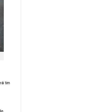
rái tim
hần