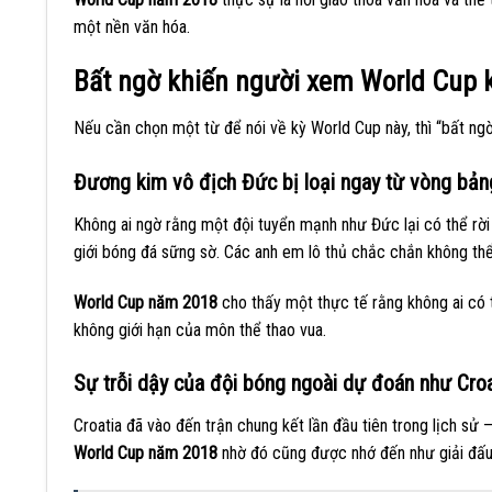
một nền văn hóa.
Bất ngờ khiến người xem World Cup 
Nếu cần chọn một từ để nói về kỳ World Cup này, thì “bất ngờ”
Đương kim vô địch Đức bị loại ngay từ vòng bả
Không ai ngờ rằng một đội tuyển mạnh như Đức lại có thể rời
giới bóng đá sững sờ. Các anh em lô thủ chắc chắn không thể
World Cup năm 2018
cho thấy một thực tế rằng không ai có 
không giới hạn của môn thể thao vua.
Sự trỗi dậy của đội bóng ngoài dự đoán như Croa
Croatia đã vào đến trận chung kết lần đầu tiên trong lịch sử – 
World Cup năm 2018
nhờ đó cũng được nhớ đến như giải đấu