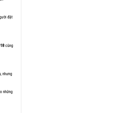
gười đặt
018
cũng
u, nhưng
ho những