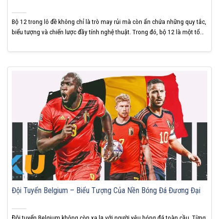
Bộ 12 trong lô đề không chỉ là trò may rủi mà còn ẩn chứa những quy tắc,
biểu tượng và chiến lược đầy tính nghệ thuật. Trong đó, bộ 12 là một tổ
hợp đặc biệt, mang theo nhiều ý nghĩa sâu xa mà không phải ai cũng
hiểu rõ. Hãy cùng KUBET giải...
Đội Tuyển Belgium – Biểu Tượng Của Nền Bóng Đá Đương Đại
Đội tuyển Belgium không còn xa lạ với người yêu bóng đá toàn cầu. Từng