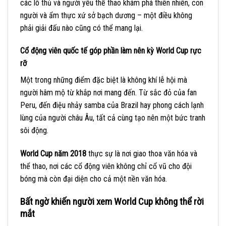
các lô thủ và người yêu thể thao khám phá thiên nhiên, con
người và ẩm thực xứ sở bạch dương – một điều không
phải giải đấu nào cũng có thể mang lại.
Cổ động viên quốc tế góp phần làm nên kỳ World Cup rực
rỡ
Một trong những điểm đặc biệt là không khí lễ hội mà
người hâm mộ từ khắp nơi mang đến. Từ sắc đỏ của fan
Peru, đến điệu nhảy samba của Brazil hay phong cách lạnh
lùng của người châu Âu, tất cả cùng tạo nên một bức tranh
sôi động.
World Cup năm 2018
thực sự là nơi giao thoa văn hóa và
thể thao, nơi các cổ động viên không chỉ cổ vũ cho đội
bóng mà còn đại diện cho cả một nền văn hóa.
Bất ngờ khiến người xem World Cup không thể rời
mắt