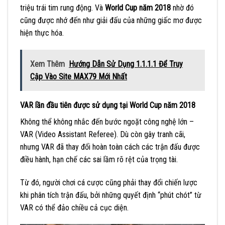
triệu trái tim rung động. Và
World Cup năm 2018
nhờ đó
cũng được nhớ đến như giải đấu của những giấc mơ được
hiện thực hóa.
Xem Thêm
Hướng Dẫn Sử Dụng 1.1.1.1 Để Truy
Cập Vào Site MAX79 Mới Nhất
VAR lần đầu tiên được sử dụng tại World Cup năm 2018
Không thể không nhắc đến bước ngoặt công nghệ lớn –
VAR (Video Assistant Referee). Dù còn gây tranh cãi,
nhưng VAR đã thay đổi hoàn toàn cách các trận đấu được
điều hành, hạn chế các sai lầm rõ rệt của trọng tài.
Từ đó, người chơi cá cược cũng phải thay đổi chiến lược
khi phân tích trận đấu, bởi những quyết định “phút chót” từ
VAR có thể đảo chiều cả cục diện.