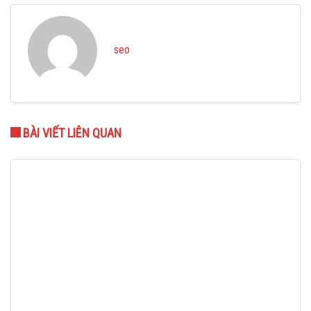
seo
BÀI VIẾT LIÊN QUAN