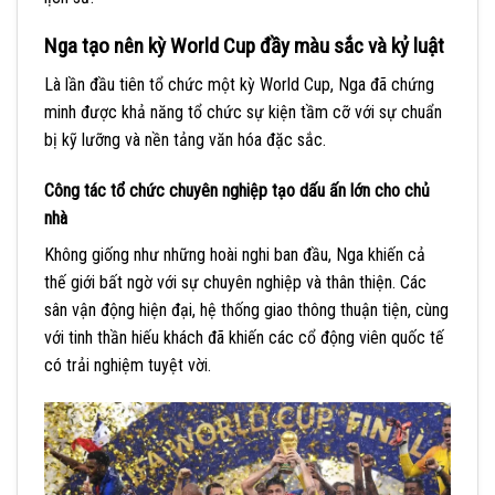
Nga tạo nên kỳ World Cup đầy màu sắc và kỷ luật
Là lần đầu tiên tổ chức một kỳ World Cup, Nga đã chứng
minh được khả năng tổ chức sự kiện tầm cỡ với sự chuẩn
bị kỹ lưỡng và nền tảng văn hóa đặc sắc.
Công tác tổ chức chuyên nghiệp tạo dấu ấn lớn cho chủ
nhà
Không giống như những hoài nghi ban đầu, Nga khiến cả
thế giới bất ngờ với sự chuyên nghiệp và thân thiện. Các
sân vận động hiện đại, hệ thống giao thông thuận tiện, cùng
với tinh thần hiếu khách đã khiến các cổ động viên quốc tế
có trải nghiệm tuyệt vời.