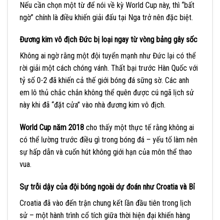
Nếu cần chọn một từ để nói về kỳ World Cup này, thì “bất
ngờ” chính là điều khiến giải đấu tại Nga trở nên đặc biệt.
Đương kim vô địch Đức bị loại ngay từ vòng bảng gây sốc
Không ai ngờ rằng một đội tuyển mạnh như Đức lại có thể
rời giải một cách chóng vánh. Thất bại trước Hàn Quốc với
tỷ số 0-2 đã khiến cả thế giới bóng đá sững sờ. Các anh
em lô thủ chắc chắn không thể quên được cú ngã lịch sử
này khi đã “đặt cửa” vào nhà đương kim vô địch.
World Cup năm 2018
cho thấy một thực tế rằng không ai
có thể lường trước điều gì trong bóng đá – yếu tố làm nên
sự hấp dẫn và cuốn hút không giới hạn của môn thể thao
vua.
Sự trỗi dậy của đội bóng ngoài dự đoán như Croatia và Bỉ
Croatia đã vào đến trận chung kết lần đầu tiên trong lịch
sử – một hành trình cổ tích giữa thời hiện đại khiến hàng