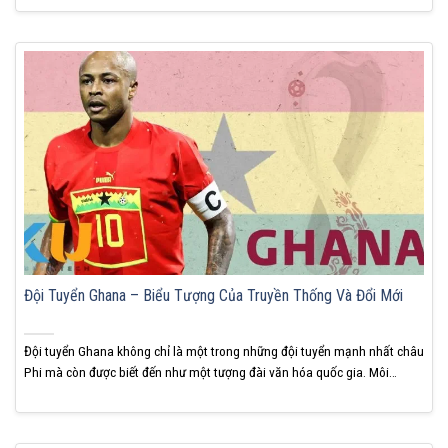
phá huyền thoại bóng đá toàn cầu này. Đội tuyển...
Đội Tuyển Ghana – Biểu Tượng Của Truyền Thống Và Đổi Mới
Đội tuyển Ghana không chỉ là một trong những đội tuyển mạnh nhất châu
Phi mà còn được biết đến như một tượng đài văn hóa quốc gia. Môi
trường bóng đá của Ghana là nơi giao thoa giữa truyền thống bản địa và
những đổi mới trong tư duy hiện đại, tạo nên bức...