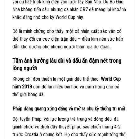
với cú hat-trick kinh điển vào lưới Tây Ban Nha. Dù Bồ Đào
Nha không tiến sâu, nhưng cá nhân CR7 đã mang lại khoảnh
khắc đáng nhớ cho kỳ World Cup này.
Đó là minh chứng cho thấy: một cá nhân xuất sắc vẫn có
thể thay đổi cả cục diện trận đấu – điều làm nên sức hấp
dẫn khó cưỡng cho những người tham gia dự đoán.
Tầm ảnh hưởng lâu dài và dấu ấn đậm nét trong
lòng người
Không chỉ đơn thuần là một giải đấu thể thao,
World Cup
năm 2018
còn để lại nhiều bài học và cảm hứng cho cả
thế giới bóng đá.
Pháp đăng quang xứng đáng và mở ra chu kỳ thống trị mới
Đội tuyển Pháp, với lực lượng trẻ trung và đồng đều, đã
giành chức vô địch đầy thuyết phục sau chiến thắng 4-2
trước Croatia ở chung kết. Họ cho thấy sức mạnh tổng thể,