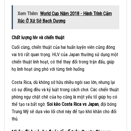
Xem Thêm
World Cup Năm 2018 - Hành Trình Cảm
Xúc Ở Xứ Sở Bạch Dương
Chất lượng hlv và chiến thuật
Cuối cùng, chiến thuật của hai huấn luyện viên cũng đóng
vai trò rất quan trọng. HLV của Japan thường sử dụng một
chiến thuật linh hoạt, có thể thay đổi trong trận đấu, giúp
họ linh hoạt ứng phó với từng tình huống.
Costa Rica, dù không sở hữu nhiều ngôi sao lớn, nhưng lại
có sự đồng đều và kỷ luật trong cách chơi. Các chiến thuật
phòng ngự chặt chẽ của họ cũng là một yếu tố giúp họ có
thể tạo ra bất ngờ.
Soi kèo Costa Rica vs Japan
, đội bóng
Trung Mỹ sẽ dựa vào lối chơi này để tạo khó khăn cho đối
thủ.