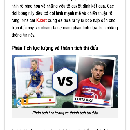
nhìn rõ ràng hơn về những yếu tố quyết định kết quả. Các
đội bóng này đều có đội hình mạnh mẽ và chiến thuật rõ
ràng. Nhà cái
Kubet
cũng đã đưa ra tỷ lệ kèo hấp dẫn cho
trận đấu này, và chúng ta sẽ cùng phân tích dựa trên những
thông tin này.
Phân tích lực lượng và thành tích thi đấu
Phân tích lực lượng và thành tích thi đấu