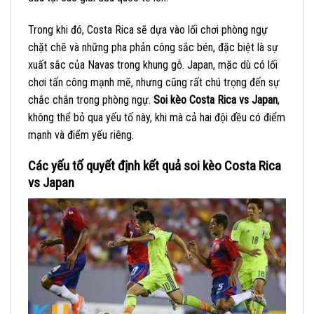
Trong khi đó, Costa Rica sẽ dựa vào lối chơi phòng ngự
chặt chẽ và những pha phản công sắc bén, đặc biệt là sự
xuất sắc của Navas trong khung gỗ. Japan, mặc dù có lối
chơi tấn công mạnh mẽ, nhưng cũng rất chú trọng đến sự
chắc chắn trong phòng ngự.
Soi kèo Costa Rica vs Japan
,
không thể bỏ qua yếu tố này, khi mà cả hai đội đều có điểm
mạnh và điểm yếu riêng.
Các yếu tố quyết định kết quả soi kèo Costa Rica
vs Japan