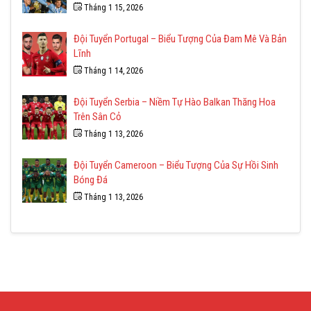
Tháng 1 15, 2026
Đội Tuyển Portugal – Biểu Tượng Của Đam Mê Và Bản
Lĩnh
Tháng 1 14, 2026
Đội Tuyển Serbia – Niềm Tự Hào Balkan Thăng Hoa
Trên Sân Cỏ
Tháng 1 13, 2026
Đội Tuyển Cameroon – Biểu Tượng Của Sự Hồi Sinh
Bóng Đá
Tháng 1 13, 2026