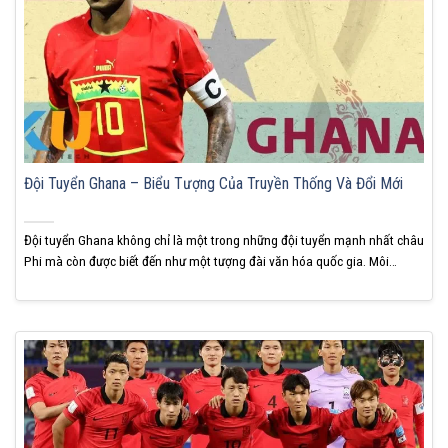
Đội Tuyển Ghana – Biểu Tượng Của Truyền Thống Và Đổi Mới
Đội tuyển Ghana không chỉ là một trong những đội tuyển mạnh nhất châu
Phi mà còn được biết đến như một tượng đài văn hóa quốc gia. Môi
trường bóng đá của Ghana là nơi giao thoa giữa truyền thống bản địa và
những đổi mới trong tư duy hiện đại, tạo nên bức...