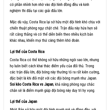
có phần nhỉnh hơn nhờ vào đội hình đồng đều và kinh
nghiệm thi đấu tại các giải đấu lớn.
Mặc dù vậy, Costa Rica lại sở hữu một đội hình khó chịu với
chiến thuật phòng ngự chặt chẽ. Trận đấu này hứa hẹn sẽ
rất căng thẳng và có thể diễn biến theo nhiều kịch bản
khác nhau, khiến mọi thứ càng thêm khó đoán.
Lợi thế của Costa Rica
Costa Rica có thể không sở hữu những ngôi sao lớn, nhưng
họ luôn biết cách khai thác điểm yếu của đối thủ. Trong
các trận đấu lớn, đội bóng này thường tỏ ra rất kiên cường,
đặc biệt là khi đối mặt với các đội bóng mạnh như Japan.
Soi kèo Costa Rica vs Japan
, khả năng phòng ngự chắc
chắn sẽ là điểm mạnh giúp đội bóng này duy trì hy vọng.
Lợi thế của Japan
Nhật Bản sở hữu một đội hình mạnh mẽ và đồng đều, với