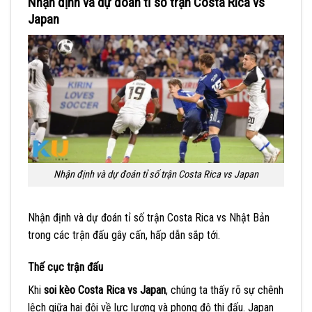
Nhận định và dự đoán tỉ số trận Costa Rica vs
Japan
Nhận định và dự đoán tỉ số trận Costa Rica vs Japan
Nhận định và dự đoán tỉ số trận Costa Rica vs Nhật Bản
trong các trận đấu gây cấn, hấp dẫn sắp tới.
Thế cục trận đấu
Khi
soi kèo Costa Rica vs Japan
, chúng ta thấy rõ sự chênh
lệch giữa hai đội về lực lượng và phong độ thi đấu. Japan