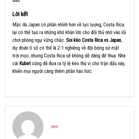
đấu.
Lời kết
Mặc dù Japan có phần nhỉnh hơn về lực lượng, Costa Rica
lại có thể tạo ra những khó khăn lớn cho đối thủ nhờ vào lối
chơi phòng ngự vững chắc.
Soi kèo Costa Rica vs Japan
,
dự đoán tỉ số có thể là 2-1 nghiêng về đội bóng xứ mặt
trời mọc, nhưng Costa Rica sẽ không dễ dàng để thua. Nhà
cái
Kubet
cũng đã đưa ra tỷ lệ kèo thú vị cho trận đấu này,
khiến mọi người càng thêm phần háo hức.
seo