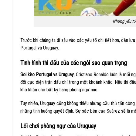
Những yếu tố 
Trước khi chúng ta đi sâu vào các yếu tố chi tiết hơn, cần l
Portugal và Uruguay.
Tình hình thi đấu của các ngôi sao quan trọng
Soi kèo Portugal vs Uruguay
, Cristiano Ronaldo luôn là mối n
đổi cục diện trận đấu chỉ trong một khoảnh khắc. Nếu thi đấ
khó khăn cho bất kỳ hàng phòng ngự nào.
Tuy nhiên, Uruguay cũng không thiếu những cầu thủ tấn công n
những tình huống quyết định. Sự sắc bén của Suárez sẽ là mộ
Lối chơi phòng ngự của Uruguay