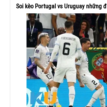
Soi kèo Portugal vs Uruguay những 