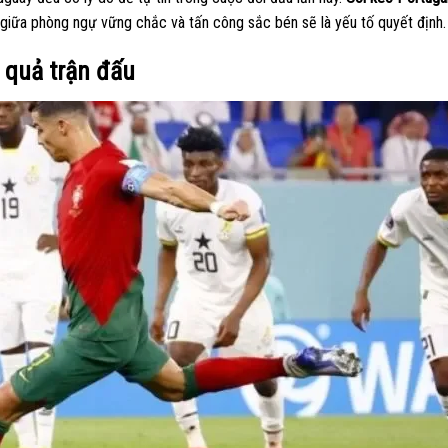
p giữa phòng ngự vững chắc và tấn công sắc bén sẽ là yếu tố quyết định.
 quả trận đấu