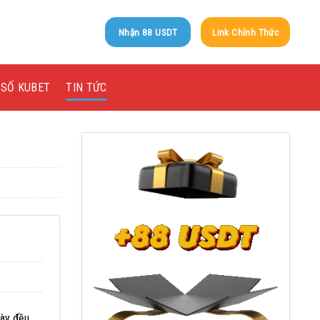
Nhận 88 USDT
Link Chính Thức
 SỐ KUBET
TIN TỨC
này đều