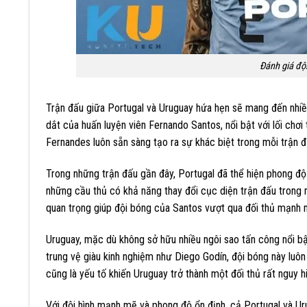
Đánh giá đội
Trận đấu giữa Portugal và Uruguay hứa hẹn sẽ mang đến nhiều 
dắt của huấn luyện viên Fernando Santos, nổi bật với lối chơ
Fernandes luôn sẵn sàng tạo ra sự khác biệt trong mỗi trận đ
Trong những trận đấu gần đây, Portugal đã thể hiện phong độ
những cầu thủ có khả năng thay đổi cục diện trận đấu trong
quan trọng giúp đội bóng của Santos vượt qua đối thủ mạnh 
Uruguay, mặc dù không sở hữu nhiều ngôi sao tấn công nổi b
trung vệ giàu kinh nghiệm như Diego Godín, đội bóng này luôn
cũng là yếu tố khiến Uruguay trở thành một đối thủ rất nguy h
Với đội hình mạnh mẽ và phong độ ổn định, cả Portugal và Uru