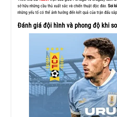
sở hữu những cầu thủ xuất sắc và chiến thuật độc đáo.
Soi k
những yếu tố có thể ảnh hưởng đến kết quả của trận đấu sắp 
Đánh giá đội hình và phong độ khi so