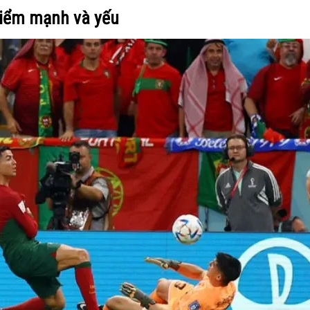
điểm mạnh và yếu