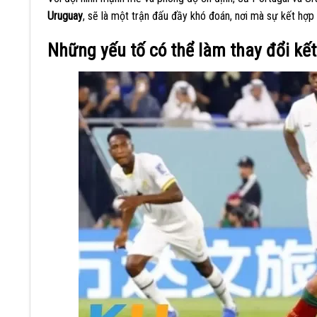
Uruguay
, sẽ là một trận đấu đầy khó đoán, nơi mà sự kết hợ
Những yếu tố có thể làm thay đổi kết