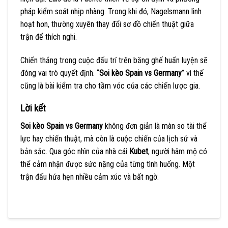
pháp kiểm soát nhịp nhàng. Trong khi đó, Nagelsmann linh
hoạt hơn, thường xuyên thay đổi sơ đồ chiến thuật giữa
trận để thích nghi.
Chiến thắng trong cuộc đấu trí trên băng ghế huấn luyện sẽ
đóng vai trò quyết định. “
Soi kèo Spain vs Germany
” vì thế
cũng là bài kiểm tra cho tầm vóc của các chiến lược gia.
Lời kết
Soi kèo Spain vs Germany
không đơn giản là màn so tài thể
lực hay chiến thuật, mà còn là cuộc chiến của lịch sử và
bản sắc. Qua góc nhìn của nhà cái
Kubet
, người hâm mộ có
thể cảm nhận được sức nặng của từng tình huống. Một
trận đấu hứa hẹn nhiều cảm xúc và bất ngờ.