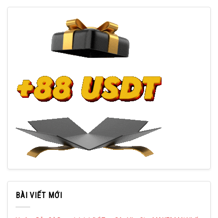
BÀI VIẾT MỚI