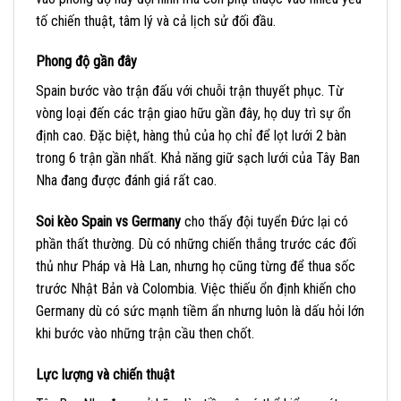
tố chiến thuật, tâm lý và cả lịch sử đối đầu.
Phong độ gần đây
Spain bước vào trận đấu với chuỗi trận thuyết phục. Từ
vòng loại đến các trận giao hữu gần đây, họ duy trì sự ổn
định cao. Đặc biệt, hàng thủ của họ chỉ để lọt lưới 2 bàn
trong 6 trận gần nhất. Khả năng giữ sạch lưới của Tây Ban
Nha đang được đánh giá rất cao.
Soi kèo Spain vs Germany
cho thấy đội tuyển Đức lại có
phần thất thường. Dù có những chiến thắng trước các đối
thủ như Pháp và Hà Lan, nhưng họ cũng từng để thua sốc
trước Nhật Bản và Colombia. Việc thiếu ổn định khiến cho
Germany dù có sức mạnh tiềm ẩn nhưng luôn là dấu hỏi lớn
khi bước vào những trận cầu then chốt.
Lực lượng và chiến thuật