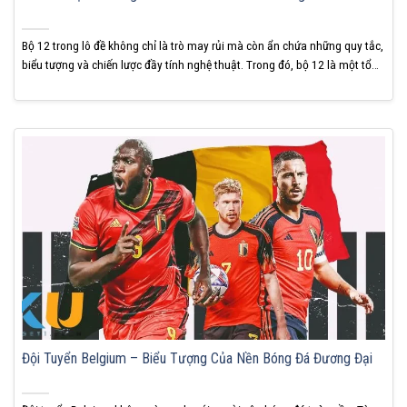
Bộ 12 trong lô đề không chỉ là trò may rủi mà còn ẩn chứa những quy tắc,
biểu tượng và chiến lược đầy tính nghệ thuật. Trong đó, bộ 12 là một tổ
hợp đặc biệt, mang theo nhiều ý nghĩa sâu xa mà không phải ai cũng
hiểu rõ. Hãy cùng KUBET giải...
Đội Tuyển Belgium – Biểu Tượng Của Nền Bóng Đá Đương Đại