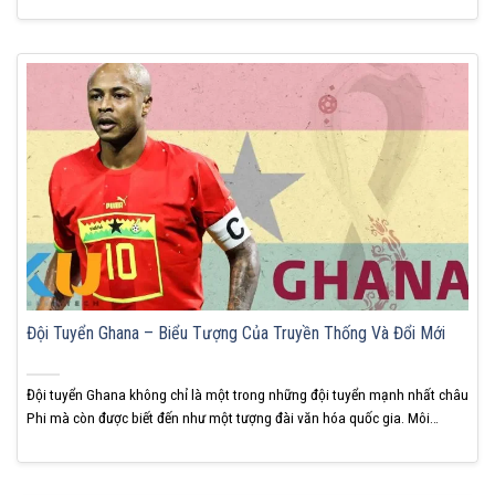
phá huyền thoại bóng đá toàn cầu này. Đội tuyển...
Đội Tuyển Ghana – Biểu Tượng Của Truyền Thống Và Đổi Mới
Đội tuyển Ghana không chỉ là một trong những đội tuyển mạnh nhất châu
Phi mà còn được biết đến như một tượng đài văn hóa quốc gia. Môi
trường bóng đá của Ghana là nơi giao thoa giữa truyền thống bản địa và
những đổi mới trong tư duy hiện đại, tạo nên bức...