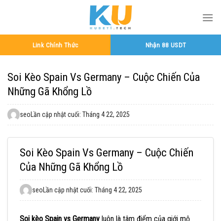
Bỏ
qua
nội
dung
Link Chính Thức
Nhận 88 USDT
Soi Kèo Spain Vs Germany – Cuộc Chiến Của
Những Gã Khổng Lồ
seo
Lần cập nhật cuối: Tháng 4 22, 2025
Soi Kèo Spain Vs Germany – Cuộc Chiến
Của Những Gã Khổng Lồ
seo
Lần cập nhật cuối: Tháng 4 22, 2025
Soi kèo Spain vs Germany
luôn là tâm điểm của giới mộ