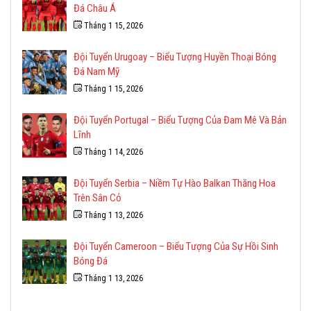
Đá Châu Á
Tháng 1 15, 2026
Đội Tuyển Urugoay – Biểu Tượng Huyền Thoại Bóng
Đá Nam Mỹ
Tháng 1 15, 2026
Đội Tuyển Portugal – Biểu Tượng Của Đam Mê Và Bản
Lĩnh
Tháng 1 14, 2026
Đội Tuyển Serbia – Niềm Tự Hào Balkan Thăng Hoa
Trên Sân Cỏ
Tháng 1 13, 2026
Đội Tuyển Cameroon – Biểu Tượng Của Sự Hồi Sinh
Bóng Đá
Tháng 1 13, 2026