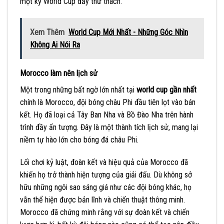
một kỳ World Cup đầy thử thách.
Xem Thêm
World Cup Mới Nhất - Những Góc Nhìn
Không Ai Nói Ra
Morocco làm nên lịch sử
Một trong những bất ngờ lớn nhất tại
world cup gần nhất
chính là Morocco, đội bóng châu Phi đầu tiên lọt vào bán
kết. Họ đã loại cả Tây Ban Nha và Bồ Đào Nha trên hành
trình đầy ấn tượng. Đây là một thành tích lịch sử, mang lại
niềm tự hào lớn cho bóng đá châu Phi.
Lối chơi kỷ luật, đoàn kết và hiệu quả của Morocco đã
khiến họ trở thành hiện tượng của giải đấu. Dù không sở
hữu những ngôi sao sáng giá như các đội bóng khác, họ
vẫn thể hiện được bản lĩnh và chiến thuật thông minh.
Morocco đã chứng minh rằng với sự đoàn kết và chiến