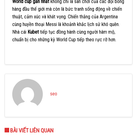
World cup gần nhất
không chỉ là sân chơi của các đội bóng
hàng đầu thế giới mà còn là bức tranh sống động về chiến
thuật, cảm xúc và khát vọng. Chiến thắng của Argentina
cùng huyền thoại Messi là khoảnh khắc lịch sử khó quên.
Nhà cái
Kubet
tiếp tục đồng hành cùng người hâm mộ,
chuẩn bị cho những kỳ World Cup tiếp theo rực rỡ hơn.
seo
BÀI VIẾT LIÊN QUAN