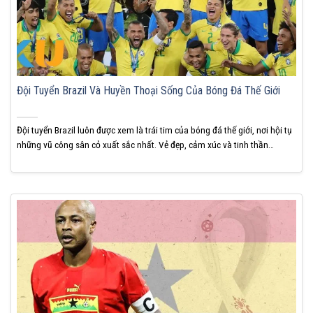
Đội Tuyển Brazil Và Huyền Thoại Sống Của Bóng Đá Thế Giới
Đội tuyển Brazil luôn được xem là trái tim của bóng đá thế giới, nơi hội tụ
những vũ công sân cỏ xuất sắc nhất. Vẻ đẹp, cảm xúc và tinh thần
Samba chính là thương hiệu trường tồn của họ. Hãy cùng KUBET khám
phá huyền thoại bóng đá toàn cầu này. Đội tuyển...