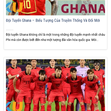
Đội Tuyển Ghana – Biểu Tượng Của Truyền Thống Và Đổi Mới
Đội tuyển Ghana không chỉ là một trong những đội tuyển mạnh nhất châu
Phi mà còn được biết đến như một tượng đài văn hóa quốc gia. Môi
trường bóng đá của Ghana là nơi giao thoa giữa truyền thống bản địa và
những đổi mới trong tư duy hiện đại, tạo nên bức...