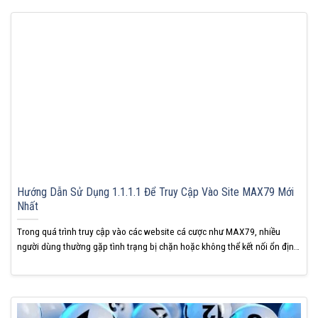
Hướng Dẫn Sử Dụng 1.1.1.1 Để Truy Cập Vào Site MAX79 Mới
Nhất
Trong quá trình truy cập vào các website cá cược như MAX79, nhiều
người dùng thường gặp tình trạng bị chặn hoặc không thể kết nối ổn định.
Một trong những giải pháp đơn giản, hiệu quả và phổ biến nhất hiện nay
chính là sử dụng 1.1.1.1. Bài viết dưới đây sẽ hướng dẫn...