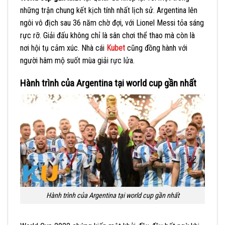
những trận chung kết kịch tính nhất lịch sử. Argentina lên
ngôi vô địch sau 36 năm chờ đợi, với Lionel Messi tỏa sáng
rực rỡ. Giải đấu không chỉ là sân chơi thể thao mà còn là
nơi hội tụ cảm xúc. Nhà cái
Kubet
cũng đồng hành với
người hâm mộ suốt mùa giải rực lửa.
Hành trình của Argentina tại world cup gần nhất
Hành trình của Argentina tại world cup gần nhất