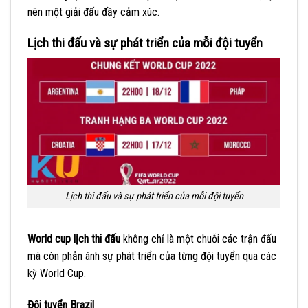
nên một giải đấu đầy cảm xúc.
Lịch thi đấu và sự phát triển của mỗi đội tuyển
Lịch thi đấu và sự phát triển của mỗi đội tuyển
World cup lịch thi đấu
không chỉ là một chuỗi các trận đấu
mà còn phản ánh sự phát triển của từng đội tuyển qua các
kỳ World Cup.
Đội tuyển Brazil