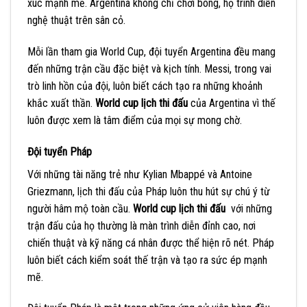
xúc mạnh mẽ. Argentina không chỉ chơi bóng, họ trình diễn
nghệ thuật trên sân cỏ.
Mỗi lần tham gia World Cup, đội tuyển Argentina đều mang
đến những trận cầu đặc biệt và kịch tính. Messi, trong vai
trò linh hồn của đội, luôn biết cách tạo ra những khoảnh
khắc xuất thần.
World cup lịch thi đấu
của Argentina vì thế
luôn được xem là tâm điểm của mọi sự mong chờ.
Đội tuyển Pháp
Với những tài năng trẻ như Kylian Mbappé và Antoine
Griezmann, lịch thi đấu của Pháp luôn thu hút sự chú ý từ
người hâm mộ toàn cầu.
World cup lịch thi đấu
với những
trận đấu của họ thường là màn trình diễn đỉnh cao, nơi
chiến thuật và kỹ năng cá nhân được thể hiện rõ nét. Pháp
luôn biết cách kiểm soát thế trận và tạo ra sức ép mạnh
mẽ.