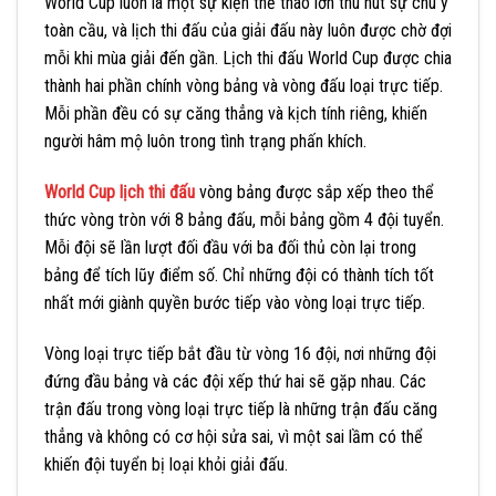
World Cup luôn là một sự kiện thể thao lớn thu hút sự chú ý
toàn cầu, và lịch thi đấu của giải đấu này luôn được chờ đợi
mỗi khi mùa giải đến gần. Lịch thi đấu World Cup được chia
thành hai phần chính vòng bảng và vòng đấu loại trực tiếp.
Mỗi phần đều có sự căng thẳng và kịch tính riêng, khiến
người hâm mộ luôn trong tình trạng phấn khích.
World Cup lịch thi đấu
vòng bảng được sắp xếp theo thể
thức vòng tròn với 8 bảng đấu, mỗi bảng gồm 4 đội tuyển.
Mỗi đội sẽ lần lượt đối đầu với ba đối thủ còn lại trong
bảng để tích lũy điểm số. Chỉ những đội có thành tích tốt
nhất mới giành quyền bước tiếp vào vòng loại trực tiếp.
Vòng loại trực tiếp bắt đầu từ vòng 16 đội, nơi những đội
đứng đầu bảng và các đội xếp thứ hai sẽ gặp nhau. Các
trận đấu trong vòng loại trực tiếp là những trận đấu căng
thẳng và không có cơ hội sửa sai, vì một sai lầm có thể
khiến đội tuyển bị loại khỏi giải đấu.