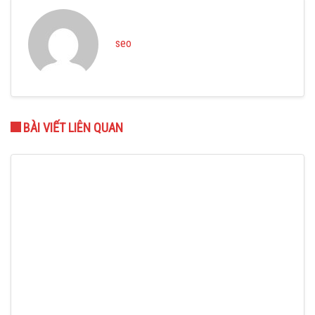
seo
BÀI VIẾT LIÊN QUAN