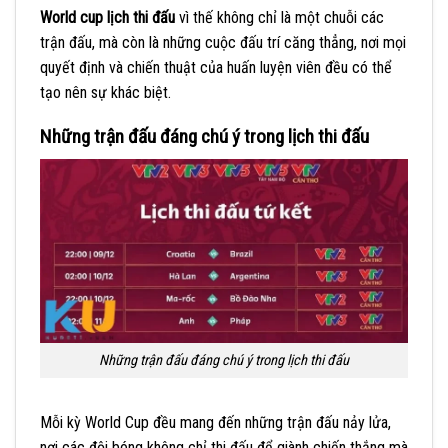
World cup lịch thi đấu
vì thế không chỉ là một chuỗi các
trận đấu, mà còn là những cuộc đấu trí căng thẳng, nơi mọi
quyết định và chiến thuật của huấn luyện viên đều có thể
tạo nên sự khác biệt.
Những trận đấu đáng chú ý trong lịch thi đấu
Những trận đấu đáng chú ý trong lịch thi đấu
Mỗi kỳ World Cup đều mang đến những trận đấu nảy lửa,
nơi các đội bóng không chỉ thi đấu để giành chiến thắng mà