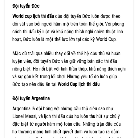
Đội tuyển Đức
World cup lịch thi đấu
của đội tuyển Đức luôn được theo
dõi sát sao bởi người hâm mộ trên toàn thế giới. Với phong
cách thi đấu kỷ luật và khả năng thích nghi chiến thuật linh
hoạt, Đức luôn là một thế lực lớn tại các kỳ World Cup.
Mặc dù trải qua nhiều thay đổi về thế hệ cầu thủ và huấn
luyện viên, đội tuyển Đức vẫn giữ vững bản sắc thi đấu
riêng biệt. Họ nổi bật với tinh thần thép, khả năng thích nghi
và sự gắn kết trong lối chơi. Những yếu tố đó luôn giúp
Đức tạo nên dấu ấn tại
World Cup lịch thi đấu
.
Đội tuyển Argentina
Argentina là đội bóng với những cầu thủ siêu sao như
Lionel Messi, và lịch thi đấu của họ luôn thu hút sự chú ý
đặc biệt từ người hâm mộ toàn cầu. Những trận đấu của
họ thường mang tính chất quyết định và luôn tạo ra cảm