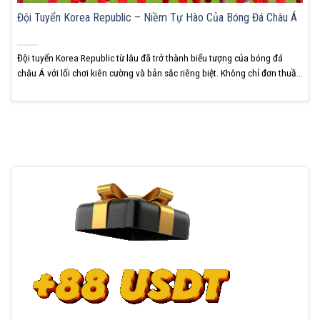
Đội Tuyển Korea Republic – Niềm Tự Hào Của Bóng Đá Châu Á
Đội tuyển Korea Republic từ lâu đã trở thành biểu tượng của bóng đá
châu Á với lối chơi kiên cường và bản sắc riêng biệt. Không chỉ đơn thuần
là một đội tuyển mạnh trong khu vực, họ còn nhiều lần khiến các ông lớn
châu Âu nếm mùi thất bại. KUBET cho biết...