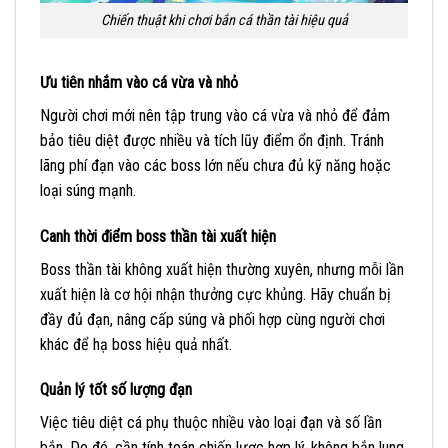
Chiến thuật khi chơi bắn cá thần tài hiệu quả
Ưu tiên nhắm vào cá vừa và nhỏ
Người chơi mới nên tập trung vào cá vừa và nhỏ để đảm
bảo tiêu diệt được nhiều và tích lũy điểm ổn định. Tránh
lãng phí đạn vào các boss lớn nếu chưa đủ kỹ năng hoặc
loại súng mạnh.
Canh thời điểm boss thần tài xuất hiện
Boss thần tài không xuất hiện thường xuyên, nhưng mỗi lần
xuất hiện là cơ hội nhận thưởng cực khủng. Hãy chuẩn bị
đầy đủ đạn, nâng cấp súng và phối hợp cùng người chơi
khác để hạ boss hiệu quả nhất.
Quản lý tốt số lượng đạn
Việc tiêu diệt cá phụ thuộc nhiều vào loại đạn và số lần
bắn. Do đó, cần tính toán chiến lược hợp lý, không bắn lung