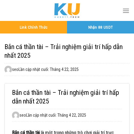
Bỏ
qua
nội
dung
Link Chính Thức
Nhận 88 USDT
Bắn cá thần tài – Trải nghiệm giải trí hấp dẫn
nhất 2025
seo
Lần cập nhật cuối: Tháng 4 22, 2025
Bắn cá thần tài – Trải nghiệm giải trí hấp
dẫn nhất 2025
seo
Lần cập nhật cuối: Tháng 4 22, 2025
Bắn cá thần tài
là một trong những trò chơi giải trí trực