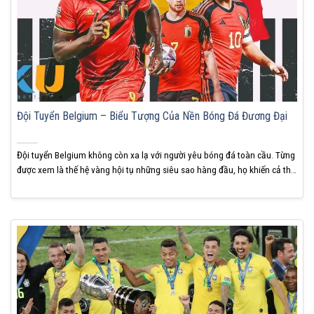
Đội Tuyển Belgium – Biểu Tượng Của Nền Bóng Đá Đương Đại
Đội tuyển Belgium không còn xa lạ với người yêu bóng đá toàn cầu. Từng
được xem là thế hệ vàng hội tụ những siêu sao hàng đầu, họ khiến cả thế
giới kỳ vọng. Nhưng đằng sau ánh hào quang là nhiều điều chưa từng
được nói ra. KUBET sẽ giúp bạn nhìn nhận...