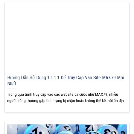
Hướng Dẫn Sử Dụng 1.1.1.1 Để Truy Cập Vào Site MAX79 Mới
Nhất
Trong quá trình truy cập vào các website cá cược như MAX79, nhiều
người dùng thường gặp tình trạng bị chặn hoặc không thể kết nối ổn định.
Một trong những giải pháp đơn giản, hiệu quả và phổ biến nhất hiện nay
chính là sử dụng 1.1.1.1. Bài viết dưới đây sẽ hướng dẫn...