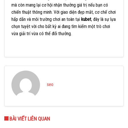
mà còn mang lại cơ hội nhận thưởng giá trị nếu bạn có
chiến thuật thông minh. Với giao diện đẹp mắt, cơ chế chơi
hấp dẫn và môi trường chơi an toàn tại
kubet
, đây là sự lựa
chọn tuyệt vời cho bất kỳ ai đang tìm kiếm một trò chơi
vừa giải trí vừa có thể đổi thưởng.
seo
BÀI VIẾT LIÊN QUAN