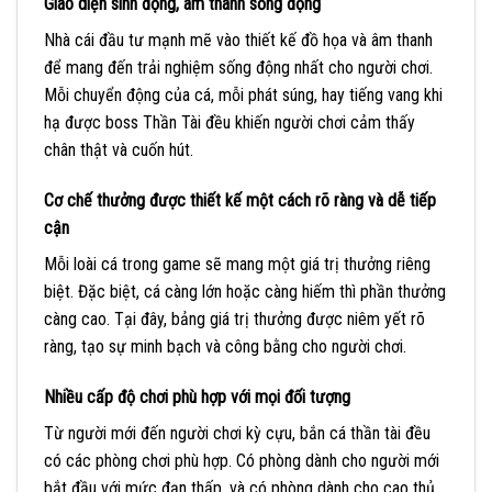
Giao diện sinh động, âm thanh sống động
Nhà cái đầu tư mạnh mẽ vào thiết kế đồ họa và âm thanh
để mang đến trải nghiệm sống động nhất cho người chơi.
Mỗi chuyển động của cá, mỗi phát súng, hay tiếng vang khi
hạ được boss Thần Tài đều khiến người chơi cảm thấy
chân thật và cuốn hút.
Cơ chế thưởng được thiết kế một cách rõ ràng và dễ tiếp
cận
Mỗi loài cá trong game sẽ mang một giá trị thưởng riêng
biệt. Đặc biệt, cá càng lớn hoặc càng hiếm thì phần thưởng
càng cao. Tại đây, bảng giá trị thưởng được niêm yết rõ
ràng, tạo sự minh bạch và công bằng cho người chơi.
Nhiều cấp độ chơi phù hợp với mọi đối tượng
Từ người mới đến người chơi kỳ cựu, bắn cá thần tài đều
có các phòng chơi phù hợp. Có phòng dành cho người mới
bắt đầu với mức đạn thấp, và có phòng dành cho cao thủ