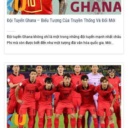
Đội Tuyển Ghana – Biểu Tượng Của Truyền Thống Và Đổi Mới
Đội tuyển Ghana không chỉ là một trong những đội tuyển mạnh nhất châu
Phi mà còn được biết đến như một tượng đài văn hóa quốc gia. Môi
trường bóng đá của Ghana là nơi giao thoa giữa truyền thống bản địa và
những đổi mới trong tư duy hiện đại, tạo nên bức...