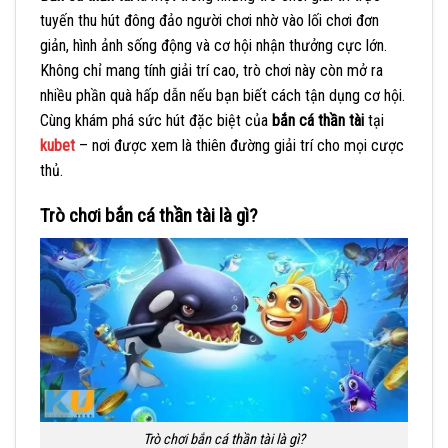
tuyến thu hút đông đảo người chơi nhờ vào lối chơi đơn
giản, hình ảnh sống động và cơ hội nhận thưởng cực lớn.
Không chỉ mang tính giải trí cao, trò chơi này còn mở ra
nhiều phần quà hấp dẫn nếu bạn biết cách tận dụng cơ hội.
Cùng khám phá sức hút đặc biệt của
bắn cá thần tài
tại
kubet
– nơi được xem là thiên đường giải trí cho mọi cược
thủ.
Trò chơi bắn cá thần tài là gì?
Trò chơi bắn cá thần tài là gì?