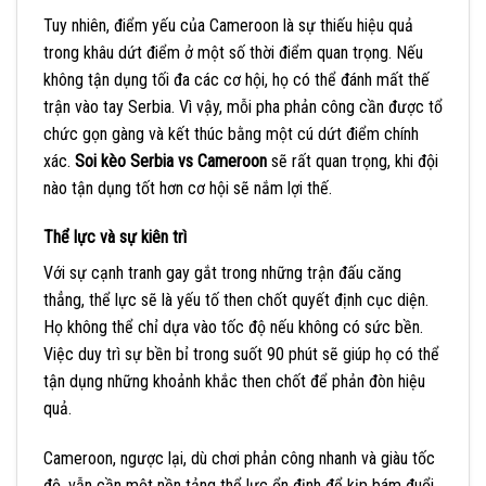
Tuy nhiên, điểm yếu của Cameroon là sự thiếu hiệu quả
trong khâu dứt điểm ở một số thời điểm quan trọng. Nếu
không tận dụng tối đa các cơ hội, họ có thể đánh mất thế
trận vào tay Serbia. Vì vậy, mỗi pha phản công cần được tổ
chức gọn gàng và kết thúc bằng một cú dứt điểm chính
xác.
Soi kèo Serbia vs Cameroon
sẽ rất quan trọng, khi đội
nào tận dụng tốt hơn cơ hội sẽ nắm lợi thế.
Thể lực và sự kiên trì
Với sự cạnh tranh gay gắt trong những trận đấu căng
thẳng, thể lực sẽ là yếu tố then chốt quyết định cục diện.
Họ không thể chỉ dựa vào tốc độ nếu không có sức bền.
Việc duy trì sự bền bỉ trong suốt 90 phút sẽ giúp họ có thể
tận dụng những khoảnh khắc then chốt để phản đòn hiệu
quả.
Cameroon, ngược lại, dù chơi phản công nhanh và giàu tốc
độ, vẫn cần một nền tảng thể lực ổn định để kịp bám đuổi