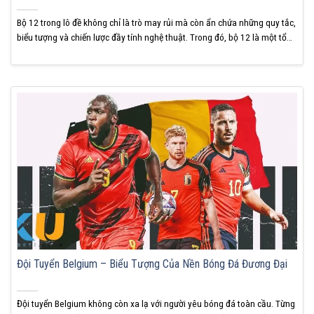
Bộ 12 trong lô đề không chỉ là trò may rủi mà còn ẩn chứa những quy tắc,
biểu tượng và chiến lược đầy tính nghệ thuật. Trong đó, bộ 12 là một tổ
hợp đặc biệt, mang theo nhiều ý nghĩa sâu xa mà không phải ai cũng
hiểu rõ. Hãy cùng KUBET giải...
Đội Tuyển Belgium – Biểu Tượng Của Nền Bóng Đá Đương Đại
Đội tuyển Belgium không còn xa lạ với người yêu bóng đá toàn cầu. Từng