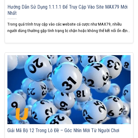
Hướng Dẫn Sử Dụng 1.1.1.1 Để Truy Cập Vào Site MAX79 Mới
Nhất
Trong quá trình truy cập vào các website cá cược như MAX79, nhiều
người dùng thường gặp tình trạng bị chặn hoặc không thể kết nối ổn định.
Một trong những giải pháp đơn giản, hiệu quả và phổ biến nhất hiện nay
chính là sử dụng 1.1.1.1. Bài viết dưới đây sẽ hướng dẫn...
Giải Mã Bộ 12 Trong Lô Đề – Góc Nhìn Mới Từ Người Chơi