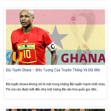
phá huyền thoại bóng đá toàn cầu này. Đội tuyển...
Đội Tuyển Ghana – Biểu Tượng Của Truyền Thống Và Đổi Mới
Đội tuyển Ghana không chỉ là một trong những đội tuyển mạnh nhất châu
Phi mà còn được biết đến như một tượng đài văn hóa quốc gia. Môi
trường bóng đá của Ghana là nơi giao thoa giữa truyền thống bản địa và
những đổi mới trong tư duy hiện đại, tạo nên bức...