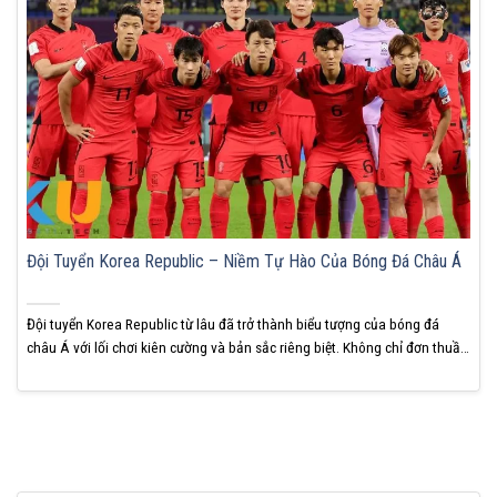
Đội Tuyển Korea Republic – Niềm Tự Hào Của Bóng Đá Châu Á
Đội tuyển Korea Republic từ lâu đã trở thành biểu tượng của bóng đá
châu Á với lối chơi kiên cường và bản sắc riêng biệt. Không chỉ đơn thuần
là một đội tuyển mạnh trong khu vực, họ còn nhiều lần khiến các ông lớn
châu Âu nếm mùi thất bại. KUBET cho biết...