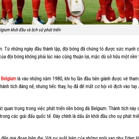
lgium khởi đầu và lịch sử phát triển
rầm. Từ những ngày đầu thành lập, đội bóng đã chứng tỏ được sức mạnh 
nh của đội bóng không phải lúc nào cũng thuận lợi, mặc dù sở hữu một nền
 Belgium
là vào những năm 1980, khi họ lần đầu tiên giành được vé tha
hành tích đáng nể, nhưng tiếc thay, họ đã để mất cơ hội vô địch vào tay
 quan trọng trong việc phát triển nền bóng đá Belgium. Thành tích này 
 trong các giải đấu quốc tế. Đây chính là dấu ấn khởi đầu cho sự phát tr
 đến giai đoạn hiện đại. Với sự xuất hiện của những ngôi sao như Eden H