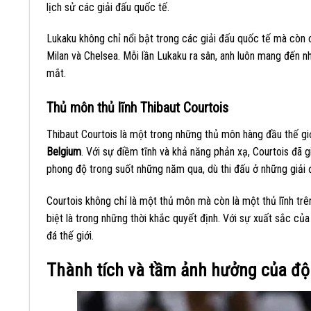
lịch sử các giải đấu quốc tế.
Lukaku không chỉ nổi bật trong các giải đấu quốc tế mà còn c
Milan và Chelsea. Mỗi lần Lukaku ra sân, anh luôn mang đến 
mắt.
Thủ môn thủ lĩnh Thibaut Courtois
Thibaut Courtois là một trong những thủ môn hàng đầu thế gi
Belgium
. Với sự điềm tĩnh và khả năng phản xạ, Courtois đã 
phong độ trong suốt những năm qua, dù thi đấu ở những giải
Courtois không chỉ là một thủ môn mà còn là một thủ lĩnh trê
biệt là trong những thời khắc quyết định. Với sự xuất sắc củ
đá thế giới.
Thành tích và tầm ảnh hưởng của độ