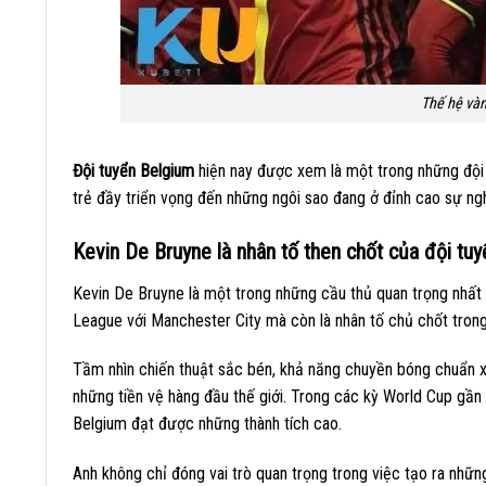
Thế hệ và
Đội tuyển Belgium
hiện nay được xem là một trong những đội 
trẻ đầy triển vọng đến những ngôi sao đang ở đỉnh cao sự ng
Kevin De Bruyne là nhân tố then chốt của đội tuy
Kevin De Bruyne là một trong những cầu thủ quan trọng nhất 
League với Manchester City mà còn là nhân tố chủ chốt trong 
Tầm nhìn chiến thuật sắc bén, khả năng chuyền bóng chuẩn x
những tiền vệ hàng đầu thế giới. Trong các kỳ World Cup gần
Belgium đạt được những thành tích cao.
Anh không chỉ đóng vai trò quan trọng trong việc tạo ra nhữ