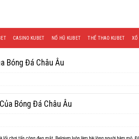
BET
CASINO KUBET
NỔ HŨ KUBET
THỂ THAO KUBET
XỔ
ủa Bóng Đá Châu Âu
 Của Bóng Đá Châu Âu
và lối chơi tấn công đẹp mắt, Belgium luôn làm hài lòng người hâm mộ. Đặ