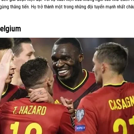
ừng thăng tiến. Họ trở thành một trong những đội tuyển mạnh nhất châu
Belgium