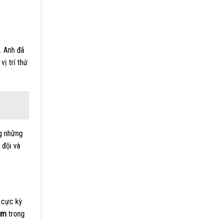
. Anh đã
ị trí thứ
ng những
 đội và
 cực kỳ
um
trong