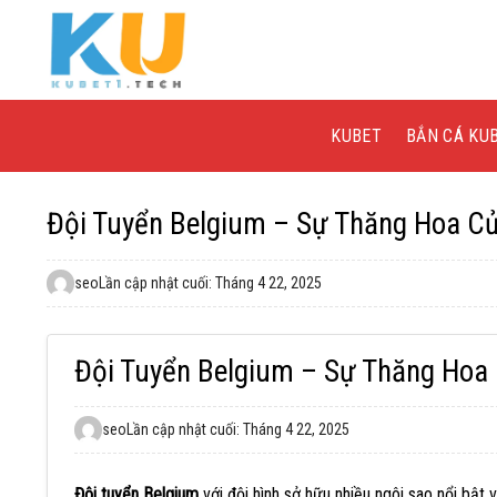
Bỏ
qua
nội
dung
KUBET
BẮN CÁ KU
Đội Tuyển Belgium – Sự Thăng Hoa C
seo
Lần cập nhật cuối: Tháng 4 22, 2025
Đội Tuyển Belgium – Sự Thăng Hoa
seo
Lần cập nhật cuối: Tháng 4 22, 2025
Đội tuyển Belgium
với đội hình sở hữu nhiều ngôi sao nổi bật 