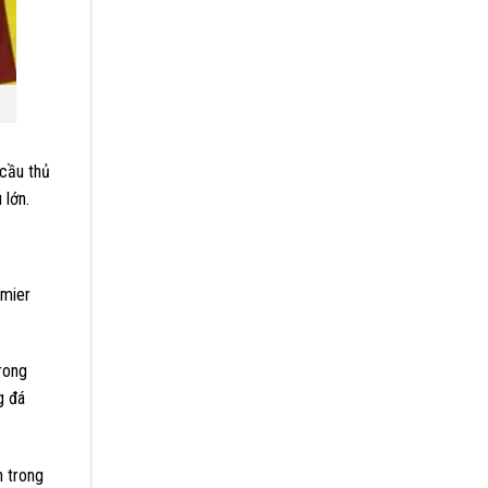
 cầu thủ
 lớn.
emier
rong
g đá
n trong