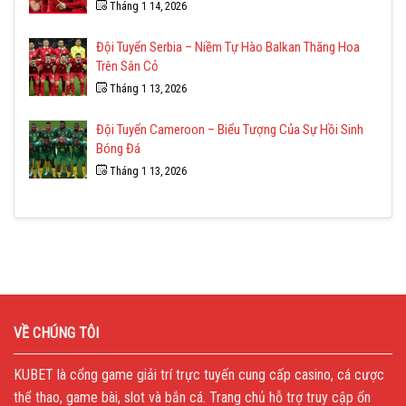
Tháng 1 14, 2026
Đội Tuyển Serbia – Niềm Tự Hào Balkan Thăng Hoa
Trên Sân Cỏ
Tháng 1 13, 2026
Đội Tuyển Cameroon – Biểu Tượng Của Sự Hồi Sinh
Bóng Đá
Tháng 1 13, 2026
VỀ CHÚNG TÔI
KUBET
là cổng game giải trí trực tuyến cung cấp casino, cá cược
thể thao, game bài, slot và bắn cá. Trang chủ hỗ trợ truy cập ổn