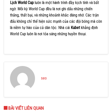
Lịch World Cup
luôn là một hành trình đầy kịch tính và bất
ngờ. Mỗi kỳ World Cup đều là nơi ghi dấu những chiến
thắng, thất bại, và những khoảnh khắc đáng nhớ. Các trận
đấu không chỉ thể hiện sức mạnh của các đội bóng mà còn
là niềm tự hào của cả dân tộc. Nhà cái
Kubet
khẳng định
World Cup luôn là nơi tỏa sáng những huyền thoại.
seo
BÀI VIẾT LIÊN QUAN