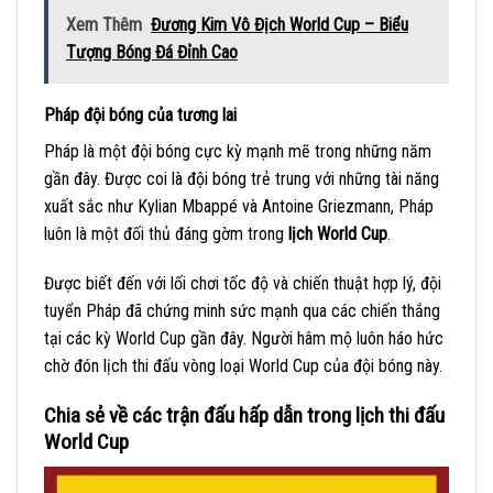
Xem Thêm
Đương Kim Vô Địch World Cup – Biểu
Tượng Bóng Đá Đỉnh Cao
Pháp đội bóng của tương lai
Pháp là một đội bóng cực kỳ mạnh mẽ trong những năm
gần đây. Được coi là đội bóng trẻ trung với những tài năng
xuất sắc như Kylian Mbappé và Antoine Griezmann, Pháp
luôn là một đối thủ đáng gờm trong
lịch World Cup
.
Được biết đến với lối chơi tốc độ và chiến thuật hợp lý, đội
tuyển Pháp đã chứng minh sức mạnh qua các chiến thắng
tại các kỳ World Cup gần đây. Người hâm mộ luôn háo hức
chờ đón lịch thi đấu vòng loại World Cup của đội bóng này.
Chia sẻ về các trận đấu hấp dẫn trong lịch thi đấu
World Cup