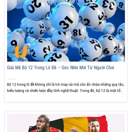
Giải Mã Bộ 12 Trong Lô Đề – Góc Nhìn Mới Từ Người Chơi
Bộ 12 trong lô đề không chỉ là trò may rủi mà còn ẩn chứa những quy tắc,
biểu tượng và chiến lược đầy tính nghệ thuật. Trong đó, bộ 12 là một tổ
hợp đặc biệt, mang theo nhiều ý nghĩa sâu xa mà không phải ai cũng
hiểu rõ. Hãy cùng KUBET giải...