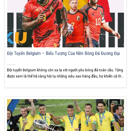
Đội Tuyển Belgium – Biểu Tượng Của Nền Bóng Đá Đương Đại
Đội tuyển Belgium không còn xa lạ với người yêu bóng đá toàn cầu. Từng
được xem là thế hệ vàng hội tụ những siêu sao hàng đầu, họ khiến cả thế
giới kỳ vọng. Nhưng đằng sau ánh hào quang là nhiều điều chưa từng
được nói ra. KUBET sẽ giúp bạn nhìn nhận...