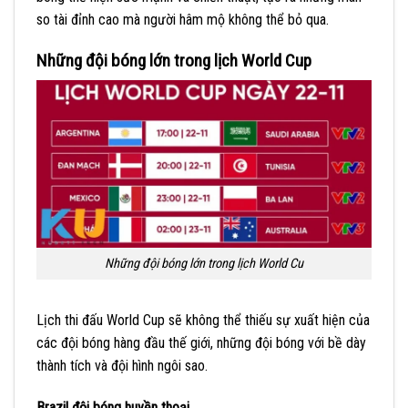
so tài đỉnh cao mà người hâm mộ không thể bỏ qua.
Những đội bóng lớn trong lịch World Cup
Những đội bóng lớn trong lịch World Cu
Lịch thi đấu World Cup sẽ không thể thiếu sự xuất hiện của
các đội bóng hàng đầu thế giới, những đội bóng với bề dày
thành tích và đội hình ngôi sao.
Brazil đội bóng huyền thoại