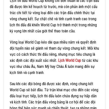
Lịch thi đấu World Cup không chỉ đơn thuần là các trận đấu
đã được lên kế hoạch từ trước, mà còn phản ánh một cấu
trúc chi tiết từ vòng loại đến các trận đấu chính thức tại
vòng chung kết. Sự chặt chẽ và tính cạnh tranh cao trong
lịch thi đấu đã khiến World Cup trở thành một trong những
kỳ vọng lớn nhất của giới thể thao toàn cầu.
Vòng loại World Cup kéo dài qua nhiều năm và quyết định
đội tuyển nào sẽ giành vé tham dự vòng chung kết. Mỗi khu
vực có cách thức thi đấu riêng, nhưng mục tiêu chung là
xác định các đội xuất sắc nhất.
Lịch World Cup
từ các khu
vực như châu Âu, Nam Mỹ hay Châu Á luôn mang đến sự
kịch tính và cạnh tranh.
Sau khi các đội bóng đã được xác định, vòng chung kết
World Cup sẽ bắt đầu. Từ trận khai mạc cho đến các vòng
đấu loại trực tiếp, lịch thi đấu luôn chứa đựng sự hấp dẫn
và kịch tính. Các trận đấu vòng bảng là cơ hội để các đội
bóng thể hiện sức mạnh và chiến thuật, tạo ra những màn