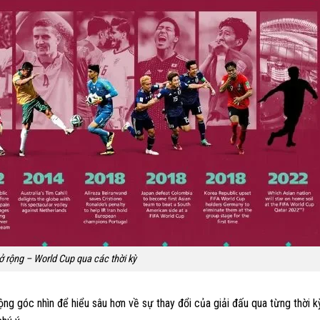
 rộng – World Cup qua các thời kỳ
ộng góc nhìn để hiểu sâu hơn về sự thay đổi của giải đấu qua từng thời kỳ