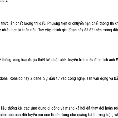
hú ý.
hức lẫn chất lượng thi đấu. Phương tiện di chuyển hạn chế, thông tin kh
c nhiều hơn là toàn cầu. Tuy vậy, chính giai đoạn này đã đặt nền móng đầ
ệ thống vòng loại được thiết kế chặt chẽ, truyền hình màu đưa hình ảnh
W
radona, Ronaldo hay Zidane. Sự đầu tư vào công nghệ, sân vận động và b
iệu thống kê, các ứng dụng di động và mạng xã hội đã thay đổi hoàn toà
chơi của các đội tuyển mà còn là nền tảng cho quảng bá thương hiệu, v