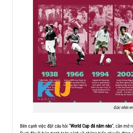
Góc nhìn mở
Bên cạnh việc đặt câu hỏi “
World Cup đá năm nào
“, cần mở r