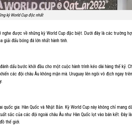
ng kỳ World Cup độc nhất
ẽ nghe được về những kỳ World Cup đặc biệt. Dưới đây là các trường hợ
a giải đấu bóng đá lớn nhất hành tinh.
đánh dấu bước khởi đầu cho một cuộc hành trình kéo dài hàng thế kỷ. C
khiến các đội châu Âu không mặn mà. Uruguay lên ngôi vô địch ngay trên
y.
i quốc gia: Hàn Quốc và Nhật Bản. Kỳ World Cup này không chỉ mang d
xuất sắc của các đội ngoài châu Âu như Hàn Quốc lọt vào bán kết. Đây l
ồ thế giới.