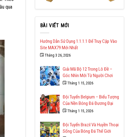
cầu qua
BÀI VIẾT MỚI
Hướng Dẫn Sử Dụng 1.1.1.1 Để Truy Cập Vào
Site MAX79 Mới Nhất
Tháng 3 26, 2026
Giải Mã Bộ 12 Trong Lô Đề –
Góc Nhìn Mới Từ Người Chơi
Tháng 1 15, 2026
Đội Tuyển Belgium – Biểu Tượng
Của Nền Bóng Đá Đương Đại
Tháng 1 15, 2026
Đội Tuyển Brazil Và Huyền Thoại
Sống Của Bóng Đá Thế Giới