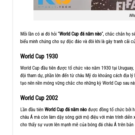
Nhữ
Mỗi lần có ai đó hỏi “
World Cup đá năm nào
“, chắc chắn họ s
biểu minh chứng cho sự độc đáo và đôi khi là gây tranh cãi củ
World Cup 1930
World Cup đầu tiên được tổ chức vào năm 1930 tại Uruguay, 
đội tham dự, phần lớn đến từ châu Mỹ do khoảng cách địa lý 
tạo nên nền móng vững chắc cho những kỳ World Cup sau nà
World Cup 2002
Lần đầu tiên
World Cup đá năm nào
được đồng tổ chức bởi ha
châu Á mà còn làm dậy sóng giới mộ điệu với màn trình diễn 
cho thấy sự vươn lên mạnh mẽ của bóng đá châu Á trên bản đ