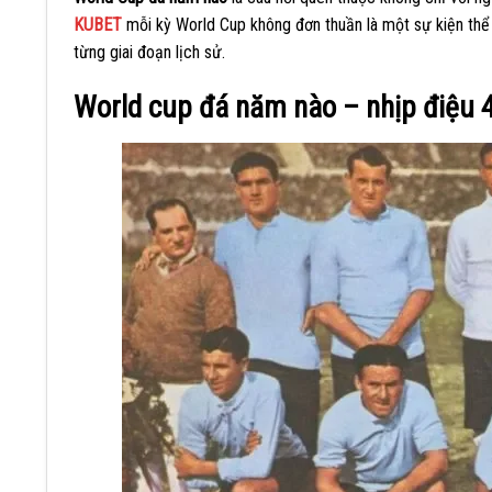
KUBET
mỗi kỳ World Cup không đơn thuần là một sự kiện thể t
từng giai đoạn lịch sử.
World cup đá năm nào – nhịp điệu 