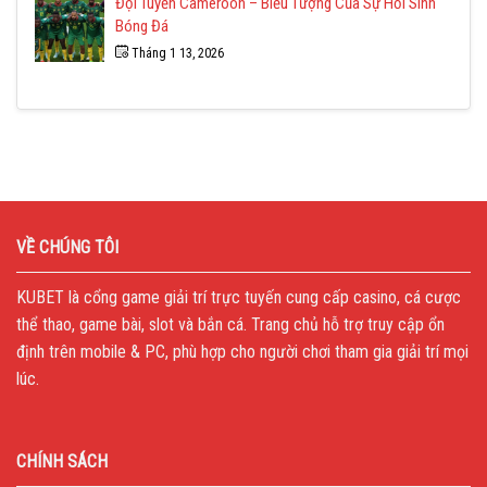
Đội Tuyển Cameroon – Biểu Tượng Của Sự Hồi Sinh
Bóng Đá
Tháng 1 13, 2026
VỀ CHÚNG TÔI
KUBET
là cổng game giải trí trực tuyến cung cấp casino, cá cược
thể thao, game bài, slot và bắn cá. Trang chủ hỗ trợ truy cập ổn
định trên mobile & PC, phù hợp cho người chơi tham gia giải trí mọi
lúc.
CHÍNH SÁCH