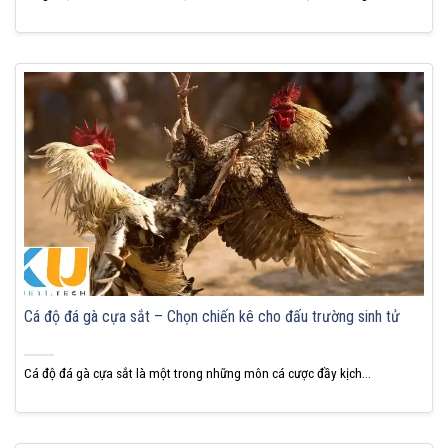
Cá độ đá gà cựa sắt – Chọn chiến kê cho đấu trường sinh tử
Cá độ đá gà cựa sắt là một trong những môn cá cược đầy kịch...