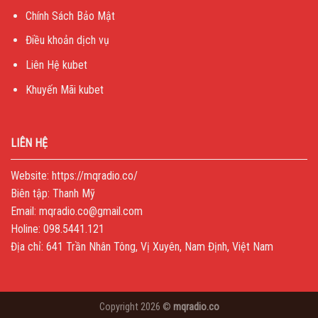
Chính Sách Bảo Mật
Điều khoản dịch vụ
Liên Hệ kubet
Khuyến Mãi kubet
LIÊN HỆ
Website:
https://mqradio.co/
Biên tập: Thanh Mỹ
Email:
mqradio.co@gmail.com
Holine: 098.5441.121
Địa chỉ: 641 Trần Nhân Tông, Vị Xuyên, Nam Định, Việt Nam
Copyright 2026 ©
mqradio.co