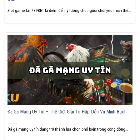
Slot game tại 789BET là điểm đến lý tưởng cho người chơi yêu thích thể...
Đá Gà Mạng Uy Tín – Thế Giới Giải Trí Hấp Dẫn Và Minh Bạch
Đá gà mạng uy tín đang trở thành lựa chọn phổ biến trong cộng đồng...