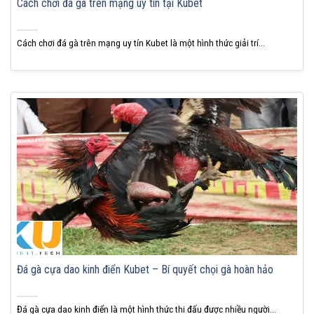
Cách chơi đá gà trên mạng uy tín tại Kubet
Cách chơi đá gà trên mạng uy tín Kubet là một hình thức giải trí...
Đá gà cựa dao kinh điển Kubet – Bí quyết chọi gà hoàn hảo
Đá gà cựa dao kinh điển là một hình thức thi đấu được nhiều người...