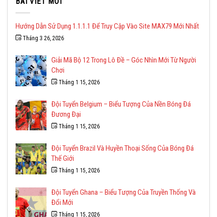
BÀI VIẾT MỚI
Hướng Dẫn Sử Dụng 1.1.1.1 Để Truy Cập Vào Site MAX79 Mới Nhất
Tháng 3 26, 2026
Giải Mã Bộ 12 Trong Lô Đề – Góc Nhìn Mới Từ Người
Chơi
Tháng 1 15, 2026
Đội Tuyển Belgium – Biểu Tượng Của Nền Bóng Đá
Đương Đại
Tháng 1 15, 2026
Đội Tuyển Brazil Và Huyền Thoại Sống Của Bóng Đá
Thế Giới
Tháng 1 15, 2026
Đội Tuyển Ghana – Biểu Tượng Của Truyền Thống Và
Đổi Mới
Tháng 1 15, 2026