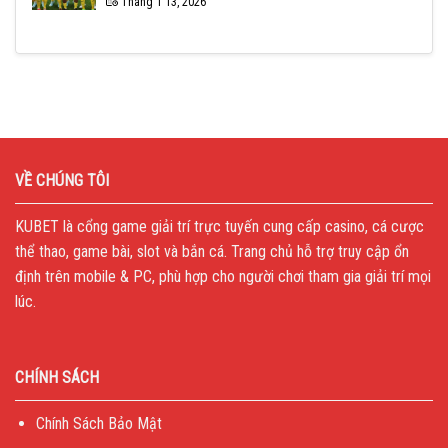
Tháng 1 13, 2026
VỀ CHÚNG TÔI
KUBET
là cổng game giải trí trực tuyến cung cấp casino, cá cược
thể thao, game bài, slot và bắn cá. Trang chủ hỗ trợ truy cập ổn
định trên mobile & PC, phù hợp cho người chơi tham gia giải trí mọi
lúc.
CHÍNH SÁCH
Chính Sách Bảo Mật