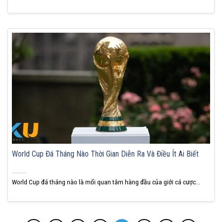
World Cup Đá Tháng Nào Thời Gian Diễn Ra Và Điều Ít Ai Biết
World Cup đá tháng nào là mối quan tâm hàng đầu của giới cá cược...