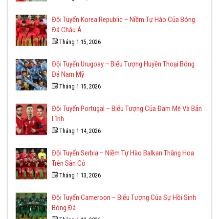
Đội Tuyển Korea Republic – Niềm Tự Hào Của Bóng
Đá Châu Á
Tháng 1 15, 2026
Đội Tuyển Urugoay – Biểu Tượng Huyền Thoại Bóng
Đá Nam Mỹ
Tháng 1 15, 2026
Đội Tuyển Portugal – Biểu Tượng Của Đam Mê Và Bản
Lĩnh
Tháng 1 14, 2026
Đội Tuyển Serbia – Niềm Tự Hào Balkan Thăng Hoa
Trên Sân Cỏ
Tháng 1 13, 2026
Đội Tuyển Cameroon – Biểu Tượng Của Sự Hồi Sinh
Bóng Đá