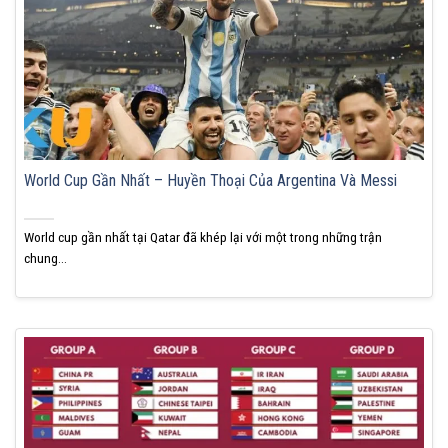
World Cup Gần Nhất – Huyền Thoại Của Argentina Và Messi
World cup gần nhất tại Qatar đã khép lại với một trong những trận
chung...