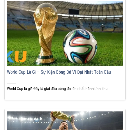
World Cup Là Gì – Sự Kiện Bóng Đá Vĩ Đại Nhất Toàn Cầu
World Cup là gì? Đây là giải đấu bóng đá lớn nhất hành tinh, thu...