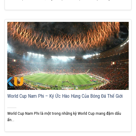
World Cup Nam Phi – Ký Ức Hào Hùng Của Bóng Đá Thế Giới
World Cup Nam Phi là một trong những kỳ World Cup mang đậm dấu
ấn...