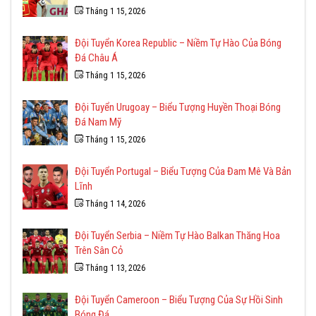
Tháng 1 15, 2026
Đội Tuyển Korea Republic – Niềm Tự Hào Của Bóng
Đá Châu Á
Tháng 1 15, 2026
Đội Tuyển Urugoay – Biểu Tượng Huyền Thoại Bóng
Đá Nam Mỹ
Tháng 1 15, 2026
Đội Tuyển Portugal – Biểu Tượng Của Đam Mê Và Bản
Lĩnh
Tháng 1 14, 2026
Đội Tuyển Serbia – Niềm Tự Hào Balkan Thăng Hoa
Trên Sân Cỏ
Tháng 1 13, 2026
Đội Tuyển Cameroon – Biểu Tượng Của Sự Hồi Sinh
Bóng Đá