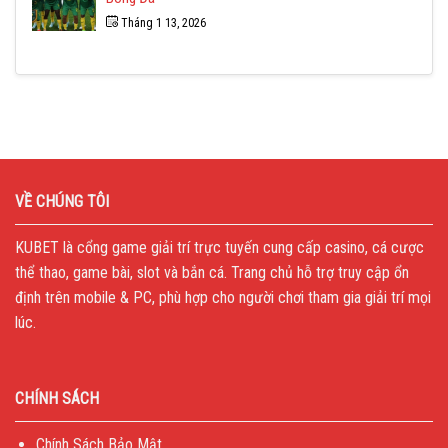
Tháng 1 13, 2026
VỀ CHÚNG TÔI
KUBET
là cổng game giải trí trực tuyến cung cấp casino, cá cược
thể thao, game bài, slot và bắn cá. Trang chủ hỗ trợ truy cập ổn
định trên mobile & PC, phù hợp cho người chơi tham gia giải trí mọi
lúc.
CHÍNH SÁCH
Chính Sách Bảo Mật