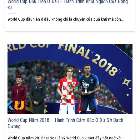
World Cup Đầu Tiên Ở Đâu – Hành Trình Khởi Nguồn Của Bóng
Đá
World Cup đầu tiên ở đâu không chỉ là chuyện của quá khứ mà còn...
World Cup Năm 2018 – Hành Trình Cảm Xúc Ở Xứ Sở Bạch
Dương
World Cup năm 2018 tại Nga là kỳ World Cup kubet đầy bất ngờ với...