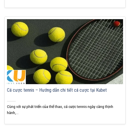
Cá cược tennis – Hướng dẫn chi tiết cá cược tại Kubet
Cùng với sự phát triển của thể thao, cá cược tennis ngày càng thịnh
hành,...