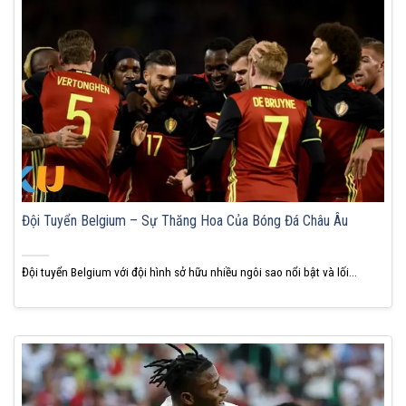
Đội Tuyển Belgium – Sự Thăng Hoa Của Bóng Đá Châu Âu
Đội tuyển Belgium với đội hình sở hữu nhiều ngôi sao nổi bật và lối...