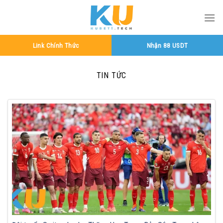
Bỏ
qua
nội
dung
Link Chính Thức
Nhận 88 USDT
TIN TỨC