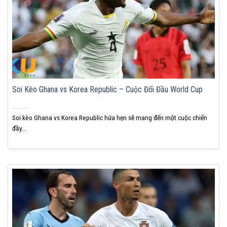
Soi Kèo Ghana vs Korea Republic – Cuộc Đối Đầu World Cup
Soi kèo Ghana vs Korea Republic hứa hẹn sẽ mang đến một cuộc chiến
đầy...