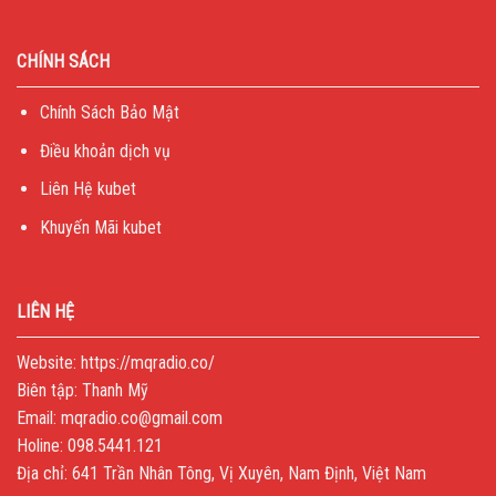
CHÍNH SÁCH
Chính Sách Bảo Mật
Điều khoản dịch vụ
Liên Hệ kubet
Khuyến Mãi kubet
LIÊN HỆ
Website:
https://mqradio.co/
Biên tập: Thanh Mỹ
Email:
mqradio.co@gmail.com
Holine: 098.5441.121
Địa chỉ: 641 Trần Nhân Tông, Vị Xuyên, Nam Định, Việt Nam