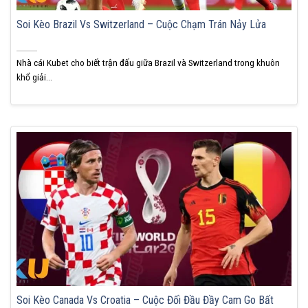
Soi Kèo Brazil Vs Switzerland – Cuộc Chạm Trán Nảy Lửa
Nhà cái Kubet cho biết trận đấu giữa Brazil và Switzerland trong khuôn
khổ giải...
Soi Kèo Canada Vs Croatia – Cuộc Đối Đầu Đầy Cam Go Bất